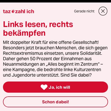
Politik
taz
zahl ich
Gerade nicht

Öko
Links lesen, rechts
bekämpfen
Gesellschaft
Mit doppelter Kraft für eine offene Gesellschaft!
Kultur
Besonders jetzt brauchen Menschen, die sich gegen
Rechtsextremismus einsetzen, unsere Solidarität.
Sport
Daher gehen 50 Prozent der Einnahmen aus
Neuanmeldungen an „Alles beginnt im Zentrum“ –
Berlin
eine Kampagne, die bedrohte linke Kulturzentren
und Jugendorte unterstützt. Sind Sie dabei?
Nord

Ja, ich will
Wahrheit
Schon dabei!