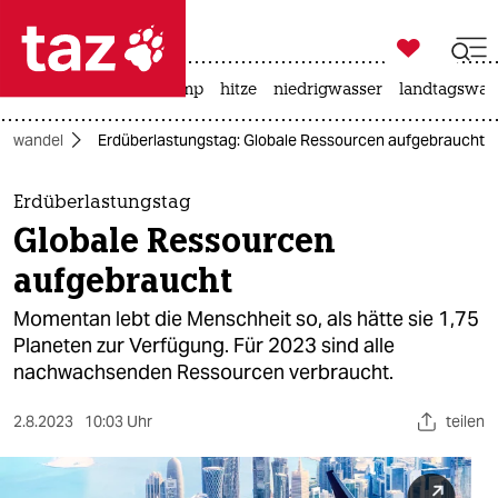

taz zahl ich
katzen
usa unter trump
hitze
niedrigwasser
landtagswahl

taz zahl ich
mawandel
Erdüberlastungstag: Globale Ressourcen aufgebraucht
taz zahl ich
themen
Erdüberlastungstag
Globale Ressourcen
politik
aufgebraucht
öko
Momentan lebt die Menschheit so, als hätte sie 1,75
Planeten zur Verfügung. Für 2023 sind alle
gesellschaft
nachwachsenden Ressourcen verbraucht.
kultur
2.8.2023
10:03 Uhr
teilen
sport