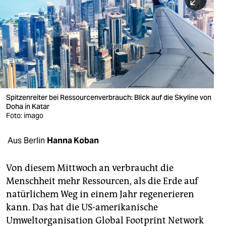
berlin
nord
wahrheit
verlag
verlag
Spitzenreiter bei Ressourcenverbrauch: Blick auf die Skyline von
Doha in Katar
veranstaltungen
Foto: imago
shop
Aus Berlin
Hanna Koban
fragen & hilfe
unterstützen
Von diesem Mittwoch an verbraucht die
Menschheit mehr Ressourcen, als die Erde auf
abo
natürlichem Weg in einem Jahr regenerieren
kann. Das hat die US-amerikanische
genossenschaft
Umweltorganisation Global Footprint Network