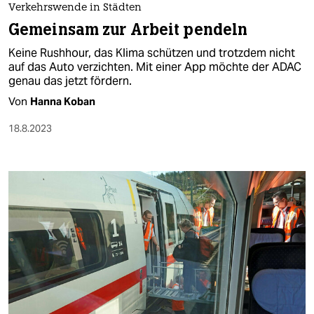
berlin
Verkehrswende in Städten
Gemeinsam zur Arbeit pendeln
nord
Keine Rushhour, das Klima schützen und trotzdem nicht
wahrheit
auf das Auto verzichten. Mit einer App möchte der ADAC
genau das jetzt fördern.
verlag
Von
Hanna Koban
verlag
18.8.2023
veranstaltungen
shop
fragen & hilfe
unterstützen
abo
genossenschaft