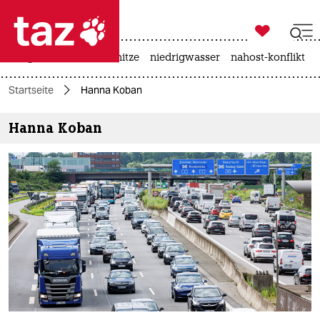

taz zahl ich
krieg in der ukraine
hitze
niedrigwasser
nahost-konflikt

taz zahl ich
Startseite
Hanna Koban
taz zahl ich
Hanna Koban
themen
politik
öko
gesellschaft
kultur
sport