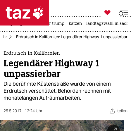

taz zahl ich
bergsteigen
usa unter trump
katzen
landtagswahl in sachs

taz zahl ich
kehr
Erdrutsch in Kalifornien: Legendärer Highway 1 unpassierbar
taz zahl ich
themen
Erdrutsch in Kalifornien
Legendärer Highway 1
politik
unpassierbar
öko
Die berühmte Küstenstraße wurde von einem
Erdrutsch verschüttet. Behörden rechnen mit
gesellschaft
monatelangen Aufräumarbeiten.
kultur
25.5.2017
12:24 Uhr
teilen
sport