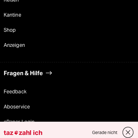
Kantine
Shop
Anzeigen
Fragen & Hilfe
Feedback
Aboservice
ePaper Login
taz
zahl ich
Gerade nicht

Downloads für Abonnierende