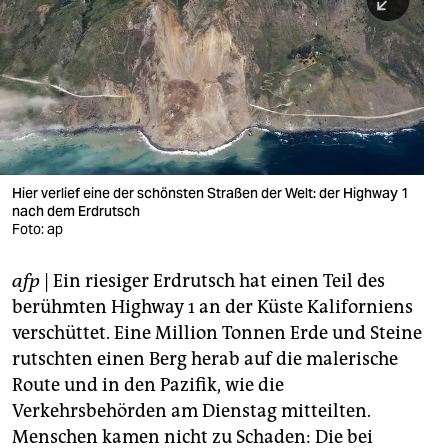
berlin
nord
wahrheit
verlag
verlag
Hier verlief eine der schönsten Straßen der Welt: der Highway 1
nach dem Erdrutsch
veranstaltungen
Foto: ap
shop
afp
| Ein riesiger Erdrutsch hat einen Teil des
fragen & hilfe
berühmten Highway 1 an der Küste Kaliforniens
unterstützen
verschüttet. Eine Million Tonnen Erde und Steine
rutschten einen Berg herab auf die malerische
abo
Route und in den Pazifik, wie die
Verkehrsbehörden am Dienstag mitteilten.
genossenschaft
Menschen kamen nicht zu Schaden: Die bei