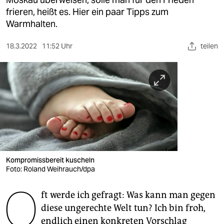
berlin
frieren, heißt es. Hier ein paar Tipps zum
nord
Warmhalten.
wahrheit
18.3.2022
11:52 Uhr
teilen
verlag
verlag
veranstaltungen
shop
fragen & hilfe
Kompromissbereit kuscheln
unterstützen
Foto: Roland Weihrauch/dpa
O
abo
ft werde ich gefragt: Was kann man gegen
genossenschaft
diese ungerechte Welt tun? Ich bin froh,
endlich einen konkreten Vorschlag