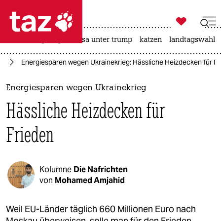

taz zahl ich
hitze
bergsteigen
usa unter trump
katzen
landtagswahl i

taz zahl ich
ne
Energiesparen wegen Ukrainekrieg: Hässliche Heizdecken für Fr
taz zahl ich
themen
Energiesparen wegen Ukrainekrieg
Hässliche Heizdecken für
politik
Frieden
öko
gesellschaft
Kolumne
Die Nafrichten
kultur
von
Mohamed Amjahid
sport
Weil EU-Länder täglich 660 Millionen Euro nach
Moskau überweisen, solle man für den Frieden