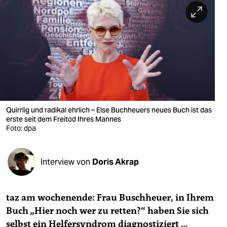
berlin
nord
wahrheit
verlag
verlag
veranstaltungen
Quirrlig und radikal ehrlich – Else Buchheuers neues Buch ist das
erste seit dem Freitod Ihres Mannes
shop
Foto: dpa
fragen & hilfe
Interview von
Doris Akrap
unterstützen
abo
taz am wochenende: Frau Buschheuer, in Ihrem
genossenschaft
Buch „Hier noch wer zu retten?“ haben Sie sich
selbst ein Helfersyndrom diagnostiziert …