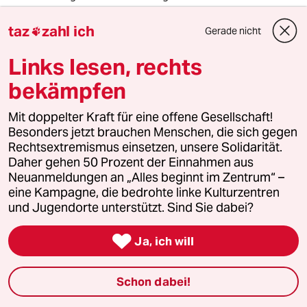
Robin-Hood-Bankerin verurteilt
taz
zahl ich
Gerade nicht

22 Monate Haft auf Bewährung erhält eine Ex-
Filialleiterin, weil sie 7,6 Millionen Euro von den Konten
Links lesen, rechts
reicher Kunden auf die von ärmeren umgebucht hatte.
Die Frau attestiert sich selbst ein "Helfersyndrom".
bekämpfen
Mit doppelter Kraft für eine offene Gesellschaft!
Besonders jetzt brauchen Menschen, die sich gegen
Rechtsextremismus einsetzen, unsere Solidarität.
Daher gehen 50 Prozent der Einnahmen aus
Neuanmeldungen an „Alles beginnt im Zentrum“ –
eine Kampagne, die bedrohte linke Kulturzentren
und Jugendorte unterstützt. Sind Sie dabei?

Ja, ich will
Schon dabei!