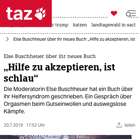

taz zahl ich
bergsteigen
usa unter trump
katzen
landtagswahl in sachs

taz zahl ich
ch
Else Buschheuer über ihr neues Buch: „Hilfe zu akzeptieren, ist s
taz zahl ich
themen
Else Buschheuer über ihr neues Buch
„Hilfe zu akzeptieren, ist
politik
schlau“
öko
Die Moderatorin Else Buschheuer hat ein Buch über
ihr Helfersyndrom geschrieben. Ein Gespräch über
gesellschaft
Orgasmen beim Gutseinwollen und auswegslose
Kämpfe.
kultur
sport
20.7.2019
17:52 Uhr
teilen