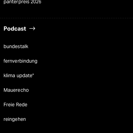
panterpreis 2026
Podcast
bundestalk
fernverbindung
klima update°
Mauerecho
Freie Rede
reingehen