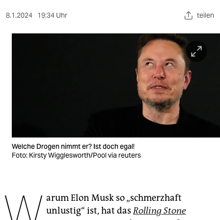
berlin
8.1.2024
19:34 Uhr
teilen
nord
wahrheit
verlag
verlag
veranstaltungen
shop
fragen & hilfe
Welche Drogen nimmt er? Ist doch egal!
Foto: Kirsty Wigglesworth/Pool via reuters
unterstützen
abo
W
arum Elon Musk so „schmerzhaft
genossenschaft
unlustig“ ist, hat das
Rolling Stone