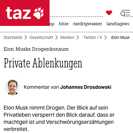

taz zahl ich
katzen
usa unter trump
hitze
niedrigwasser
landtagswahl

taz zahl ich
Startseite
Gesellschaft
Medien
Twitter / X
Elon Musks
taz zahl ich
Elon Musks Drogenkonsum
themen
Private Ablenkungen
politik
öko
Kommentar von
Johannes Drosdowski
gesellschaft
kultur
Elon Musk nimmt Drogen. Der Blick auf sein
Privatleben versperrt den Blick darauf, dass er
sport
machtgeil ist und Verschwörungserzählungen
verbreitet.