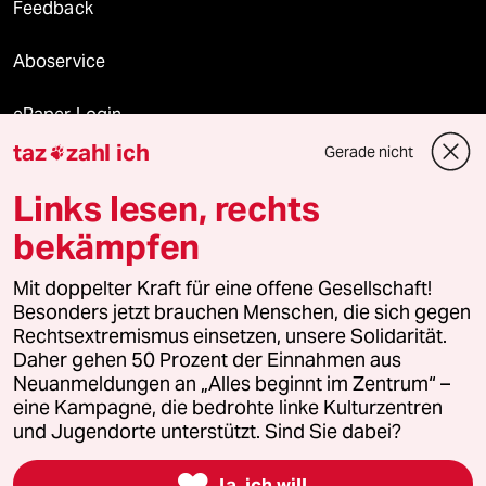
Feedback
Aboservice
ePaper Login
taz
zahl ich
Gerade nicht

Downloads für Abonnierende
Links lesen, rechts
bekämpfen
© 2026 taz Verlags und Vertriebs GmbH
Mit doppelter Kraft für eine offene Gesellschaft!
Alle Rechte vorbehalten. Bei rechtlichen Fragen oder für Genehmigungen
wenden Sie sich bitte an
lizenzen@taz.de
Besonders jetzt brauchen Menschen, die sich gegen
Rechtsextremismus einsetzen, unsere Solidarität.
Daher gehen 50 Prozent der Einnahmen aus
Feedback
Redaktionsstatut
Kommune-Richtlinien
KI-
Neuanmeldungen an „Alles beginnt im Zentrum“ –
eine Kampagne, die bedrohte linke Kulturzentren
Leitlinie
Informant
Datenschutz
Impressum
AGB
und Jugendorte unterstützt. Sind Sie dabei?
Seitenwende
Einwilligungen widerrufen (Ads)

Ja, ich will