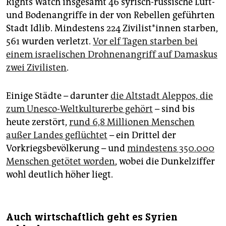
Rights Watch insgesamt 46 syrisch-russische Luft-
und Bodenangriffe in der von Rebellen geführten
Stadt Idlib. Mindestens 224 Zi­vi­lis­t*in­nen starben,
561 wurden verletzt.
Vor elf Tagen starben bei
einem israelischen Drohnenangriff auf Damaskus
zwei Zivilisten
.
Einige Städte – darunter
die Altstadt Aleppos, die
zum Unesco-Weltkulturerbe gehört
– sind bis
heute zerstört,
rund 6,8 Millionen Menschen
außer Landes geflüchtet
– ein Drittel der
Vorkriegsbevölkerung – und
mindestens 350.000
Menschen getötet worden
, wobei die Dunkelziffer
wohl deutlich höher liegt.
Auch wirtschaftlich geht es Syrien