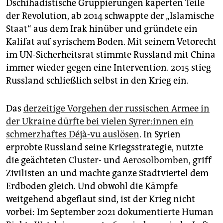
Dschihadistische Gruppierungen kaperten Teile
der Revolution, ab 2014 schwappte der „Islamische
Staat“ aus dem Irak hinüber und gründete ein
Kalifat auf syrischem Boden. Mit seinem Vetorecht
im UN-Sicherheitsrat stimmte Russland mit China
immer wieder gegen eine Intervention. 2015 stieg
Russland schließlich selbst in den Krieg ein.
Das
derzeitige Vorgehen der russischen Armee in
der Ukraine dürfte bei vielen Sy­re­r:in­nen ein
schmerzhaftes Déjà-vu auslösen
. In Syrien
erprobte Russland seine Kriegsstrategie, nutzte
die geächteten
Cluster-
und
Aerosolbomben
, griff
Zivilisten an und machte ganze Stadtviertel dem
Erdboden gleich. Und obwohl die Kämpfe
weitgehend abgeflaut sind, ist der Krieg nicht
vorbei: Im September 2021 dokumentierte Human