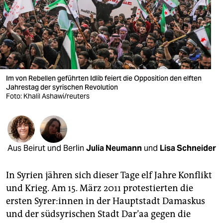
berlin
nord
wahrheit
verlag
Im von Rebellen geführten Idlib feiert die Opposition den elften
verlag
Jahrestag der syrischen Revolution
Foto: Khalil Ashawi/reuters
veranstaltungen
shop
fragen & hilfe
Aus Beirut und Berlin
Julia Neumann
und
Lisa Schneider
unterstützen
In Syrien jähren sich dieser Tage elf Jahre Konflikt
abo
und Krieg. Am 15. März 2011 protestierten die
ersten Sy­re­r:in­nen in der Hauptstadt Damaskus
genossenschaft
und der südsyrischen Stadt Dar’aa gegen die