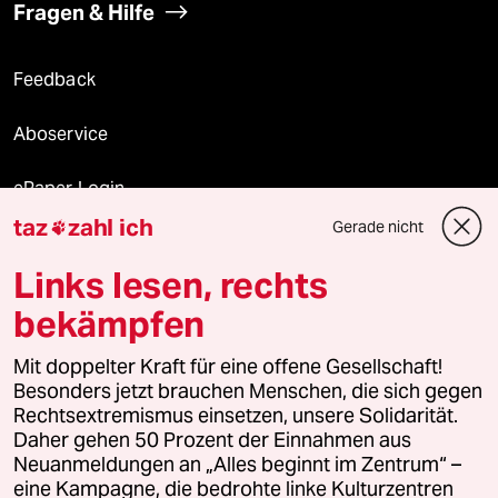
Fragen & Hilfe
Feedback
Aboservice
ePaper Login
taz
zahl ich
Gerade nicht

Downloads für Abonnierende
Links lesen, rechts
bekämpfen
© 2026 taz Verlags und Vertriebs GmbH
Mit doppelter Kraft für eine offene Gesellschaft!
Alle Rechte vorbehalten. Bei rechtlichen Fragen oder für Genehmigungen
wenden Sie sich bitte an
lizenzen@taz.de
Besonders jetzt brauchen Menschen, die sich gegen
Rechtsextremismus einsetzen, unsere Solidarität.
Daher gehen 50 Prozent der Einnahmen aus
Feedback
Redaktionsstatut
Kommune-Richtlinien
KI-
Neuanmeldungen an „Alles beginnt im Zentrum“ –
eine Kampagne, die bedrohte linke Kulturzentren