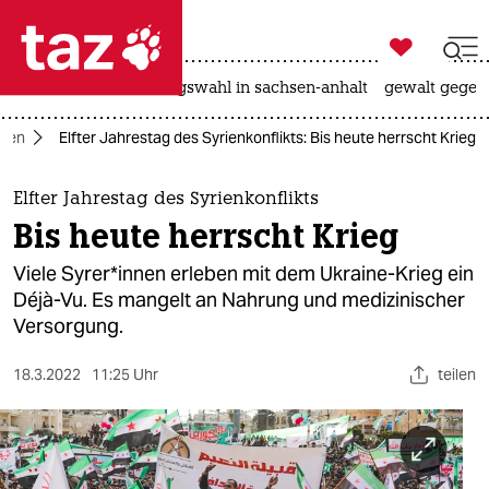

taz zahl ich
hitze
surfen
landtagswahl in sachsen-anhalt
gewalt gegen

taz zahl ich
rien
Elfter Jahrestag des Syrienkonflikts: Bis heute herrscht Krieg
taz zahl ich
themen
Elfter Jahrestag des Syrienkonflikts
Bis heute herrscht Krieg
politik
Viele Sy­re­r*in­nen erleben mit dem Ukraine-Krieg ein
öko
Déjà-Vu. Es mangelt an Nahrung und medizinischer
Versorgung.
gesellschaft
18.3.2022
11:25 Uhr
teilen
kultur
sport