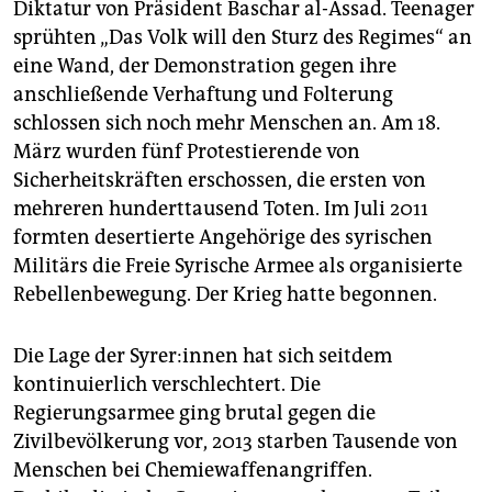
epaper login
Diktatur von Präsident Baschar al-Assad. Teenager
sprühten „Das Volk will den Sturz des Regimes“ an
eine Wand, der Demonstration gegen ihre
anschließende Verhaftung und Folterung
schlossen sich noch mehr Menschen an. Am 18.
März wurden fünf Protestierende von
Sicherheitskräften erschossen, die ersten von
mehreren hunderttausend Toten. Im Juli 2011
formten desertierte Angehörige des syrischen
Militärs die Freie Syrische Armee als organisierte
Rebellenbewegung. Der Krieg hatte begonnen.
Die Lage der Sy­re­r:in­nen hat sich seitdem
kontinuierlich verschlechtert. Die
Regierungsarmee ging brutal gegen die
Zivilbevölkerung vor, 2013 starben Tausende von
Menschen bei Chemiewaffenangriffen.