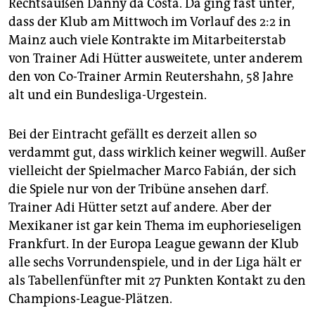
epaper login
Rechtsaußen Danny da Costa. Da ging fast unter,
dass der Klub am Mittwoch im Vorlauf des 2:2 in
Mainz auch viele Kontrakte im Mitarbeiterstab
von Trainer Adi Hütter ausweitete, unter anderem
den von Co-Trainer Armin Reutershahn, 58 Jahre
alt und ein Bundesliga-Urgestein.
Bei der Eintracht gefällt es derzeit allen so
verdammt gut, dass wirklich keiner wegwill. Außer
vielleicht der Spielmacher Marco Fabián, der sich
die Spiele nur von der Tribüne ansehen darf.
Trainer Adi Hütter setzt auf andere. Aber der
Mexikaner ist gar kein Thema im euphorieseligen
Frankfurt. In der Europa League gewann der Klub
alle sechs Vorrundenspiele, und in der Liga hält er
als Tabellenfünfter mit 27 Punkten Kontakt zu den
Champions-League-Plätzen.