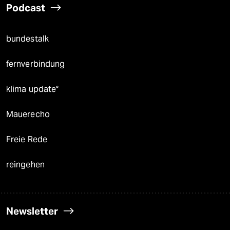
Podcast
bundestalk
fernverbindung
klima update°
Mauerecho
Freie Rede
reingehen
Newsletter