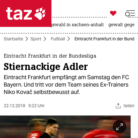

taz zahl ich
hitze
surfen
landtagswahl in sachsen-anhalt
gewalt gegen

taz zahl ich
Startseite
Sport
Fußball
Eintracht Frankfurt in der Bundes
taz zahl ich
themen
Eintracht Frankfurt in der Bundesliga
Stiernackige Adler
politik
Eintracht Frankfurt empfängt am Samstag den FC
öko
Bayern. Und tritt vor dem Team seines Ex-Trainers
Niko Kovač selbstbewusst auf.
gesellschaft
22.12.2018
9:22 Uhr
teilen
kultur
sport