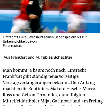
berlin
nord
wahrheit
verlag
Eintrachts Luka Jović läuft seinen Gegenspielern bis zur
verlag
Unkenntlichkeit davon
Foto: reuters
veranstaltungen
Aus Frankfurt und M.
Tobias Schächter
shop
fragen & hilfe
Man kommt ja kaum noch nach. Eintracht
Frankfurt gibt ständig neue vorzeitige
unterstützen
Vertragsverlängerungen bekannt. Den Anfang
abo
machten die Routiniers Makoto Hasebe, Marco
Russ und Gelson Fernandes, dann folgten
genossenschaft
Mittelfelddribbler Mijat Gaćinović und am Freitag