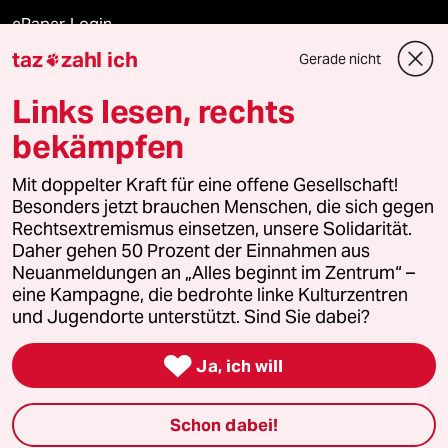
ePaper Login
taz
zahl ich
Gerade nicht

Downloads für Abonnierende
Links lesen, rechts
bekämpfen
© 2026 taz Verlags und Vertriebs GmbH
Mit doppelter Kraft für eine offene Gesellschaft!
Alle Rechte vorbehalten. Bei rechtlichen Fragen oder für Genehmigungen
wenden Sie sich bitte an
lizenzen@taz.de
Besonders jetzt brauchen Menschen, die sich gegen
Rechtsextremismus einsetzen, unsere Solidarität.
Daher gehen 50 Prozent der Einnahmen aus
Feedback
Redaktionsstatut
Kommune-Richtlinien
KI-
Neuanmeldungen an „Alles beginnt im Zentrum“ –
eine Kampagne, die bedrohte linke Kulturzentren
Leitlinie
Informant
Datenschutz
Impressum
AGB
und Jugendorte unterstützt. Sind Sie dabei?
Seitenwende
Einwilligungen widerrufen (Ads)

Ja, ich will
Schon dabei!