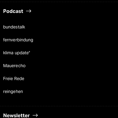
Podcast
bundestalk
fernverbindung
klima update°
Mauerecho
Freie Rede
reingehen
Newsletter