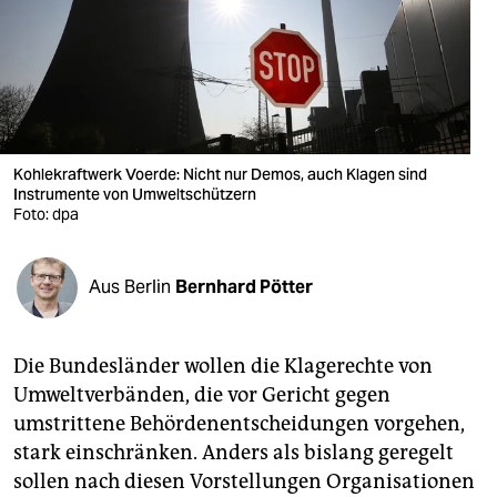
berlin
nord
wahrheit
verlag
Kohlekraftwerk Voerde: Nicht nur Demos, auch Klagen sind
Instrumente von Umweltschützern
verlag
Foto: dpa
veranstaltungen
shop
Aus Berlin
Bernhard Pötter
fragen & hilfe
Die Bundesländer wollen die Klagerechte von
unterstützen
Umweltverbänden, die vor Gericht gegen
abo
umstrittene Behördenentscheidungen vorgehen,
stark einschränken. Anders als bislang geregelt
genossenschaft
sollen nach diesen Vorstellungen Organisationen