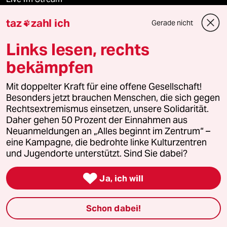
taz
zahl ich
Gerade nicht

Vergangene
Links lesen, rechts
taz lab 2027
bekämpfen
Mit doppelter Kraft für eine offene Gesellschaft!
Mehr taz Lesestoff
Besonders jetzt brauchen Menschen, die sich gegen
Rechtsextremismus einsetzen, unsere Solidarität.
Daher gehen 50 Prozent der Einnahmen aus
taz Blogs
Neuanmeldungen an „Alles beginnt im Zentrum“ –
eine Kampagne, die bedrohte linke Kulturzentren
taz FUTURZWEI
und Jugendorte unterstützt. Sind Sie dabei?

Le Monde diplomatique
Ja, ich will
taz Archiv
Schon dabei!