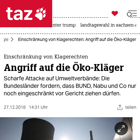

taz zahl ich
nahost-konflikt
usa unter trump
landtagswahl in sachsen-an

taz zahl ich
ogie
Einschränkung von Klagerechten: Angriff auf die Öko-Kläger
taz zahl ich
themen
Einschränkung von Klagerechten
Angriff auf die Öko-Kläger
politik
Scharfe Attacke auf Umweltverbände: Die
öko
Bundesländer fordern, dass BUND, Nabu und Co nur
noch eingeschränkt vor Gericht ziehen dürfen.
gesellschaft
27.12.2018
14:31 Uhr
teilen
kultur
sport