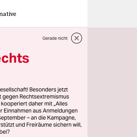
native
Sonntag
Gerade nicht
r Einsatz
echts
und 33.400
esellschaft! Besonders jetzt
zember
rt gegen Rechtsextremismus
bereits in
z kooperiert daher mit „Alles
ller Einnahmen aus Anmeldungen
. September – an die Kampagne,
rstützt und Freiräume sichern will,
bei?