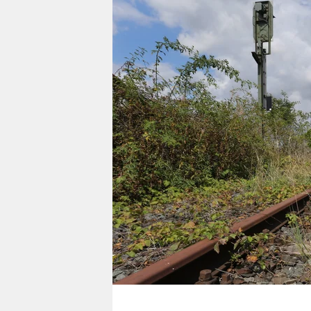
berlin
nord
wahrheit
verlag
verlag
veranstaltungen
shop
fragen & hilfe
unterstützen
abo
genossenschaft