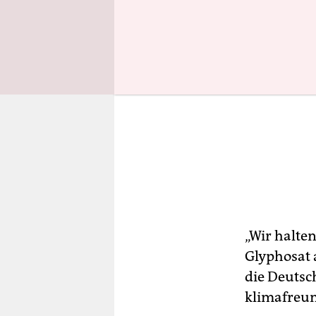
„Wir halte
Glyphosat 
die Deutsc
klimafreun