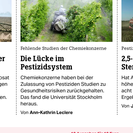
Fehlende Studien der Chemiekonzerne
Pesti
er
Die Lücke im
2,5
Pestizidsystem
Ste
osat
Chemiekonzerne haben bei der
Hat 
agen
Zulassung von Pestiziden Studien zu
höhe
Gesundheitsrisiken zurückgehalten.
acht
en.
Das fand die Universität Stockholm
Ergeb
heraus.
Von
Von
Ann-Kathrin Leclere