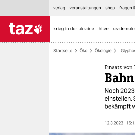
hautnavigation anspringen
hauptinhalt anspringen
footer anspringen
verlag
veranstaltungen
shop
fragen &
krieg in der ukraine
hitze
us-demokr

taz zahl ich
taz zahl ich
Startseite
Öko
Ökologie
Glypho
themen
politik
Einsatz von 
Bahn 
öko
Noch 2023 
gesellschaft
einstellen.
bekämpft 
kultur
sport
12.3.2023
15:1