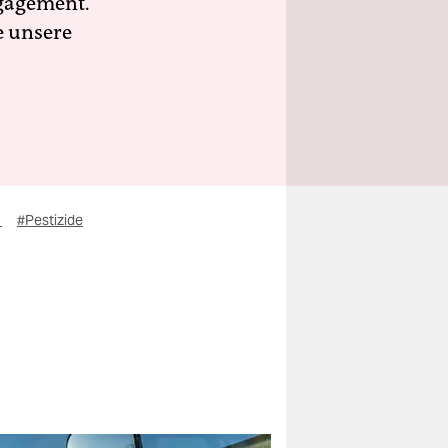
ngagement.
e unsere
)
#Pestizide