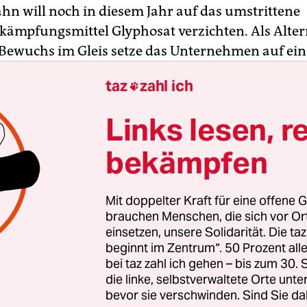
ahn will noch in diesem Jahr auf das umstrittene
ämpfungsmittel Glyphosat verzichten. Als Alter
Bewuchs im Gleis setze das Unternehmen auf ein
ges Vegetationsmanagement“, wie die Bahn am 
taz
zahl ich

Dazu zählten die digitale Vegetationskontrolle, de
h-manueller Verfahren sowie die Nutzung
Links lesen, r
nender Pelargonsäure. Die Bahn verfügt über r
Schienennetz in Deutschland.
bekämpfen
steht im Verdacht, krebserregend zu sein.
Die EU-
Mit doppelter Kraft für eine offene G
 hatte eine Verlängerung der Zulassung bis De
brauchen Menschen, die sich vor O
lossen.
Die Bahn hatte den Einsatz von Glyphosat 
einsetzen, unsere Solidarität. Die ta
beginnt im Zentrum“. 50 Prozent a
genen Jahren deutlich zurückgefahren.
bei taz zahl ich gehen – bis zum 30
die linke, selbstverwaltete Orte unte
bevor sie verschwinden. Sind Sie da