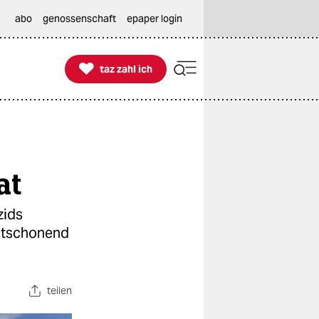
abo
genossenschaft
epaper login

taz zahl ich
taz zahl ich
at
zids
eltschonend
teilen