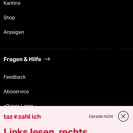
Kantine
Shop
Anzeigen
Fragen & Hilfe
Feedback
Aboservice
ePaper Login
taz
zahl ich
Gerade nicht

Downloads für Abonnierende
Links lesen, rechts