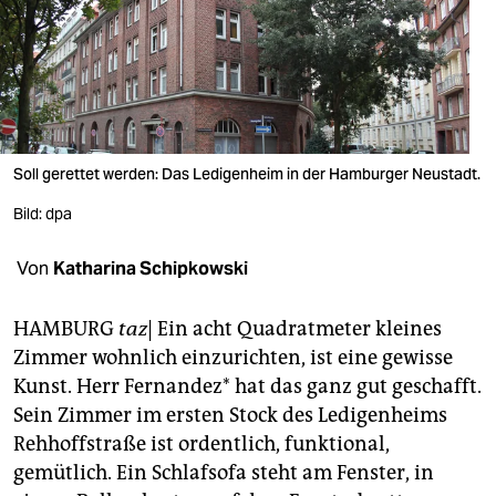
berlin
nord
wahrheit
verlag
Soll gerettet werden: Das Ledigenheim in der Hamburger Neustadt.
verlag
Bild: dpa
veranstaltungen
Von
Katharina Schipkowski
shop
fragen & hilfe
HAMBURG
taz
| Ein acht Quadratmeter kleines
Zimmer wohnlich einzurichten, ist eine gewisse
unterstützen
Kunst. Herr Fernandez* hat das ganz gut geschafft.
abo
Sein Zimmer im ersten Stock des Ledigenheims
Rehhoffstraße ist ordentlich, funktional,
genossenschaft
gemütlich. Ein Schlafsofa steht am Fenster, in