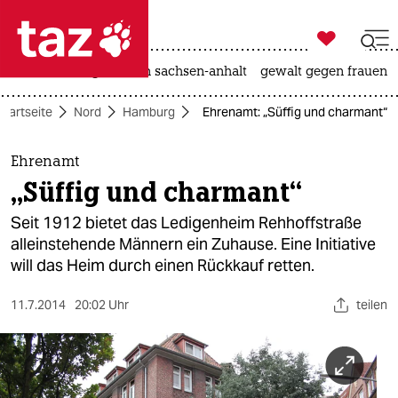

taz zahl ich
hitze
landtagswahl in sachsen-anhalt
gewalt gegen frauen

taz zahl ich
Startseite
Nord
Hamburg
Ehrenamt: „Süffig und charmant“
taz zahl ich
themen
Ehrenamt
„Süffig und charmant“
politik
Seit 1912 bietet das Ledigenheim Rehhoffstraße
öko
alleinstehende Männern ein Zuhause. Eine Initiative
will das Heim durch einen Rückkauf retten.
gesellschaft
11.7.2014
20:02 Uhr
teilen
kultur
sport