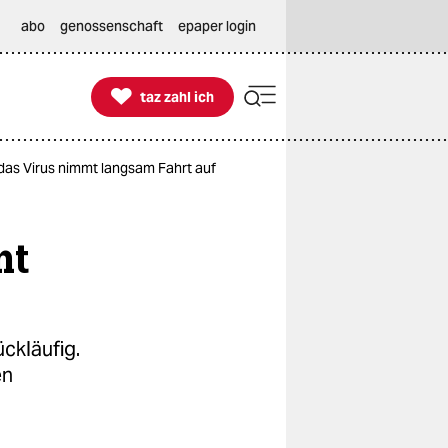
abo
genossenschaft
epaper login

taz zahl ich
taz zahl ich
das Virus nimmt langsam Fahrt auf
mt
ückläufig.
en