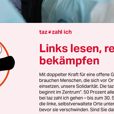
taz
zahl ich

Links lesen, r
Simone Schlindwein
bekämpfen
Mit doppelter Kraft für eine offene G
esuch von Tedros Ghebreyesus, dem Direktor de
brauchen Menschen, die sich vor O
heitsorganisation WHO, im Ebola-Gebiet im Ost
einsetzen, unsere Solidarität. Die ta
schen Republik Kongo am vergangenen Wochen
beginnt im Zentrum“. 50 Prozent a
bei taz zahl ich gehen – bis zum 30
ie Eindämmungsmaßnahmen
langsam Fahrt auf
die linke, selbstverwaltete Orte unte
kkehr wandte sich Ghebreyesus an die Weltgemei
bevor sie verschwinden. Sind Sie da
herte: „Der Ausbruch hatte einen großen Vorspru