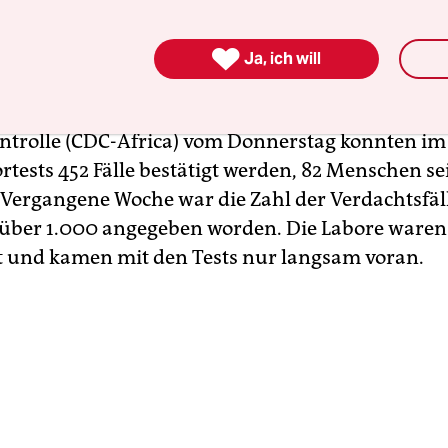
uf.“

Ja, ich will
r positiv getesteten Patienten ist tatsächlich erst
. Nach Angaben des Afrikanischen Zentrums für
trolle (CDC-Africa) vom Donnerstag konnten i
rtests 452 Fälle bestätigt werden, 82 Menschen se
 Vergangene Woche war die Zahl der Verdachtsfäl
über 1.000 angegeben worden. Die Labore waren
t und kamen mit den Tests nur langsam voran.