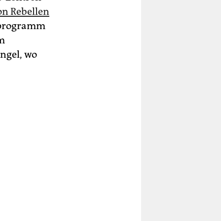
on Rebellen
gsprogramm
em
ngel, wo