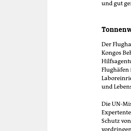
und gut ge
Tonnenw
Der Flugha
Kongos Beh
Hilfsagent
Flughäfen 
Laboreinri
und Lebens
Die UN-Mis
Expertente
Schutz von
vordringen