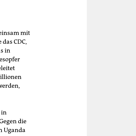
einsam mit
 das CDC,
s in
desopfer
leitet
illionen
 werden,
 in
 Gegen die
in Uganda