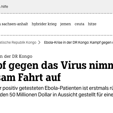
 hilfe
n sachsen-anhalt
hybrider krieg
jemen
ceuta
hitze
tische Republik Kongo
Ebola-Krise in der DR Kongo: Kampf gegen 
 in der DR Kongo
f gegen das Virus nim
am Fahrt auf
r positiv getesteten Ebola-Patienten ist erstmals r
n 50 Millionen Dollar in Aussicht gestellt für ein