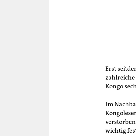
Erst seitde
zahlreiche
Kongo sech
Im Nachbar
Kongolesen
verstorben,
wichtig fes