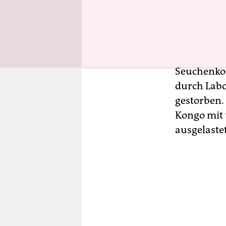
wir holen a
Die Zahl de
rückläufig
Seuchenkon
durch Labo
gestorben.
Kongo mit 
ausgelaste