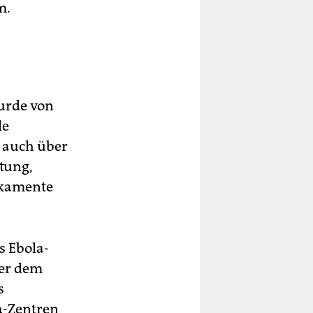
m.
wurde von
le
r auch über
tung,
ikamente
s Ebola-
ter dem
s
a-Zentren