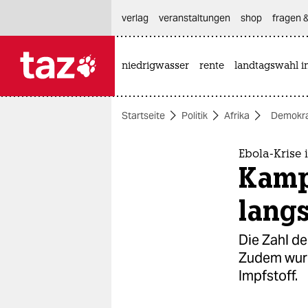
hautnavigation anspringen
hauptinhalt anspringen
footer anspringen
verlag
veranstaltungen
shop
fragen &
niedrigwasser
rente
landtagswahl i

taz zahl ich
taz zahl ich
Startseite
Politik
Afrika
Demokra
themen
politik
Ebola-Krise
Kamp
öko
langs
gesellschaft
Die Zahl de
kultur
Zudem wurde
Impfstoff.
sport