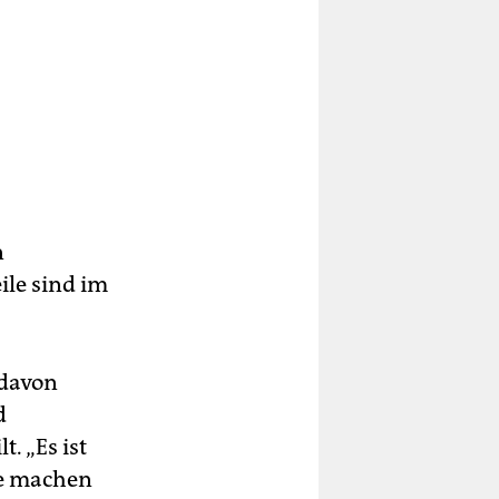
n
ile sind im
 davon
d
. „Es ist
tte machen