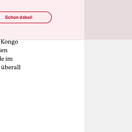
Schon dabei!
mals
m Kongo
ien
le im
 überall