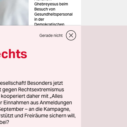
Ghebreyesus beim
Besuch von
Gesundheitspersonal
in der
Demokratischen
Republik Kongo
Foto: Moses
Gerade nicht
Sawasawa/ap/dpa
echts
esellschaft! Besonders jetzt
r
rt gegen Rechtsextremismus
en der
z kooperiert daher mit „Alles
ende
ller Einnahmen aus Anmeldungen
. September – an die Kampagne,
. Nach
rstützt und Freiräume sichern will,
nschaft
bei?
ng – aber