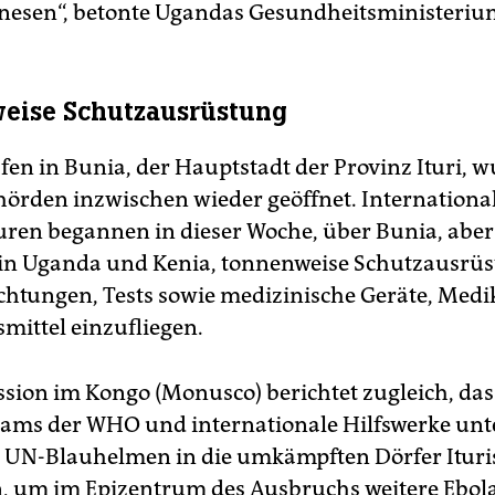
nesen“, betonte Ugandas Gesundheitsministeriu
eise Schutzausrüstung
fen in Bunia, der Hauptstadt der Provinz Ituri, 
örden inzwischen wieder geöffnet. Internationa
uren begannen in dieser Woche, über Bunia, abe
in Uganda und Kenia, tonnenweise Schutzausrüs
chtungen, Tests sowie medizinische Geräte, Med
mittel einzufliegen.
sion im Kongo (Monusco) berichtet zugleich, das
ams der WHO und internationale Hilfswerke un
 UN-Blauhelmen in die umkämpften Dörfer Ituri
, um im Epizentrum des Ausbruchs weitere Ebol