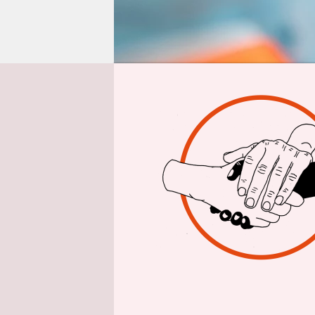
epaper login
Von
Nach dem B
Weltgesund
Demokrati
nehmen
d
seiner Rüc
und versic