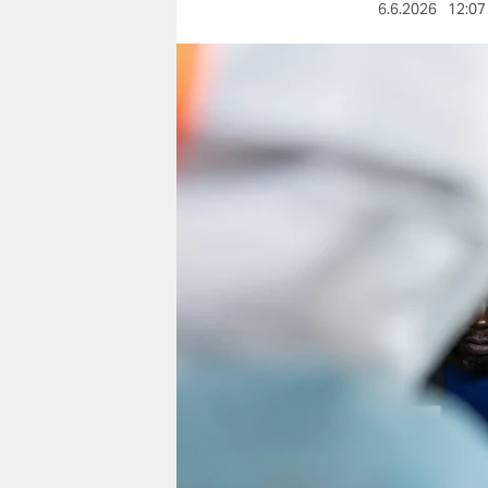
berlin
6.6.2026
12:07
nord
wahrheit
verlag
verlag
veranstaltungen
shop
fragen & hilfe
unterstützen
abo
genossenschaft