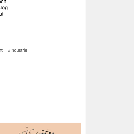
ach
Blog
uf
ht
#Industrie