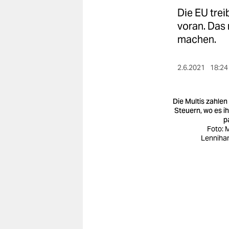
berlin
Die EU tre
nord
voran. Das 
machen.
wahrheit
verlag
2.6.2021
18:24
verlag
Die Multis zahlen 
veranstaltungen
Steuern, wo es i
p
Foto: 
shop
Lenniha
fragen & hilfe
unterstützen
abo
genossenschaft