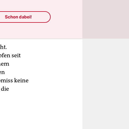
künftig
r EU zu
Schon dabei!
ht.
fen seit
inem
en
omiss keine
 die