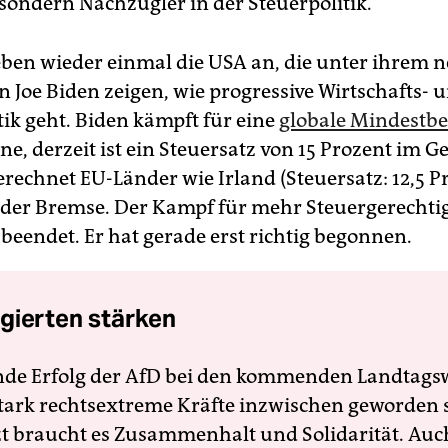
 sondern Nachzügler in der Steuerpolitik.
ben wieder einmal die USA an, die unter ihrem 
n Joe Biden zeigen, wie progressive Wirtschafts- 
tik geht. Biden kämpft für eine
globale Mindestb
e, derzeit ist ein Steuersatz von 15 Prozent im G
rechnet EU-Länder wie Irland (Steuersatz: 12,5 P
 der Bremse. Der Kampf für mehr Steuergerechtigk
beendet. Er hat gerade erst richtig begonnen.
gierten stärken
nde Erfolg der AfD bei den kommenden Landtags
 stark rechtsextreme Kräfte inzwischen geworden 
zt braucht es Zusammenhalt und Solidarität. Auc