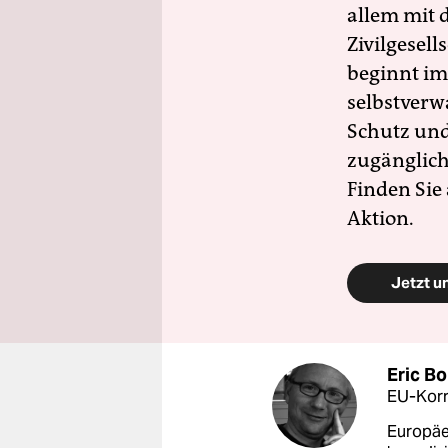
allem mit d
Zivilgesell
beginnt im
selbstverw
Schutz und 
zugänglich
Finden Sie
Aktion.
Jetzt u
Eric B
EU-Kor
Europäer