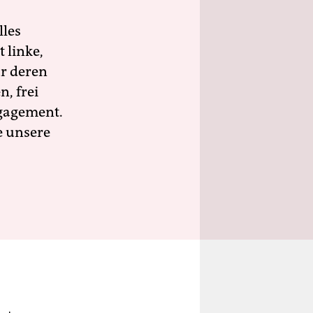
lles
 linke,
ür deren
n, frei
ngagement.
e unsere