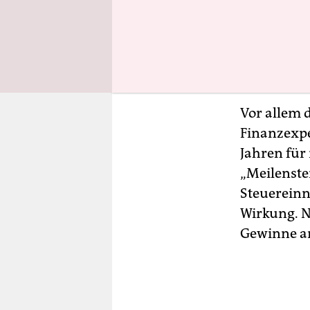
steht. Mul
nicht mehr
verbergen 
Unterhänd
Vor allem 
Finanzexpe
Jahren für
„Meilenste
Steuereinn
Wirkung. N
Gewinne an