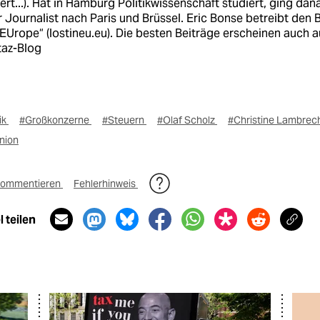
ert...). Hat in Hamburg Politikwissenschaft studiert, ging dan
er Journalist nach Paris und Brüssel. Eric Bonse betreibt den 
 EUrope“ (lostineu.eu). Die besten Beiträge erscheinen auch a
taz-Blog
ik
#Großkonzerne
#Steuern
#Olaf Scholz
#Christine Lambrec
nion
ommentieren
Fehlerhinweis
 teilen