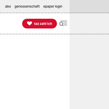
abo
genossenschaft
epaper login

taz zahl ich
taz zahl ich