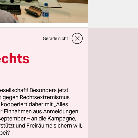
Gerade nicht
echts
U endlich
nte Regel
 EU-
und
f Jahre
esellschaft! Besonders jetzt
rt gegen Rechtsextremismus
z kooperiert daher mit „Alles
ller Einnahmen aus Anmeldungen
wegbrechen
. September – an die Kampagne,
lich
rstützt und Freiräume sichern will,
bei?
eporting“