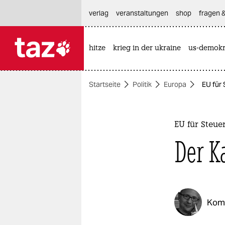
hautnavigation anspringen
hauptinhalt anspringen
footer anspringen
verlag
veranstaltungen
shop
fragen &
hitze
krieg in der ukraine
us-demokr

taz zahl ich
taz zahl ich
Startseite
Politik
Europa
EU für 
themen
politik
EU für Steue
öko
Der K
gesellschaft
kultur
Kom
sport