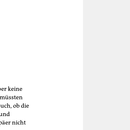
ber keine
r müssten
auch, ob die
 und
päer nicht