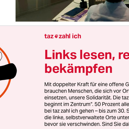
taz
zahl ich

Links lesen, r
wenn es gar nicht mehr anders geht, kommt die E
Vernunft. Diese aus der Eurokrise sattsam bekan
bekämpfen
 auch in der Steuerpolitik. Fünf Jahre haben die 27
nd das Europaparlament um mehr Transparenz 
ei der Besteuerung von Konzernen gerungen. Fün
Mit doppelter Kraft für eine offene G
brauchen Menschen, die sich vor O
 sich nicht einigen.
einsetzen, unsere Solidarität. Die ta
beginnt im Zentrum“. 50 Prozent a
 da die Einnahmen wegen der Coronapandemie 
bei taz zahl ich gehen – bis zum 30
ushaltslöcher bedrohlich groß werden, steigt end
die linke, selbstverwaltete Orte unte
bevor sie verschwinden. Sind Sie da
ch auf.
Die Einigung
zum „Country-by-Country-R