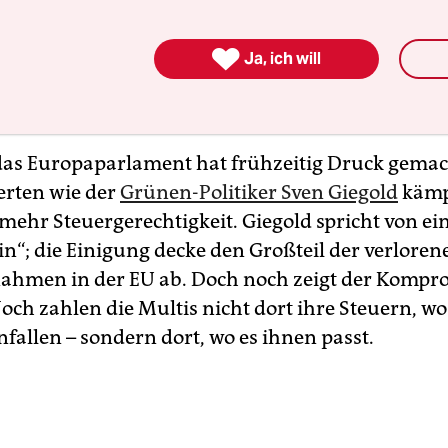
tis wie Amazon, Google und Konsorten werden es 
 so leicht haben, ihre glänzenden Geschäfte in de

Ja, ich will
und Steuern zu sparen. Gut so, möchte man den
lern zurufen.
das Europaparlament hat frühzeitig Druck gemac
rten wie der
Grünen-Politiker Sven Giegold
kämp
 mehr Steuergerechtigkeit. Giegold spricht von e
in“; die Einigung decke den Großteil der verloren
ahmen in der EU ab. Doch noch zeigt der Kompr
och zahlen die Multis nicht dort ihre Steuern, wo
fallen – sondern dort, wo es ihnen passt.