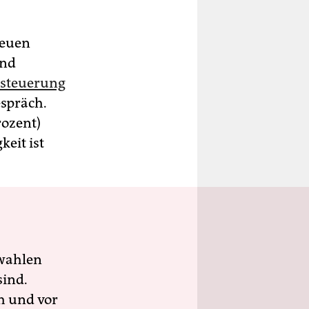
neuen
und
esteuerung
espräch.
rozent)
eit ist
wahlen
sind.
h und vor