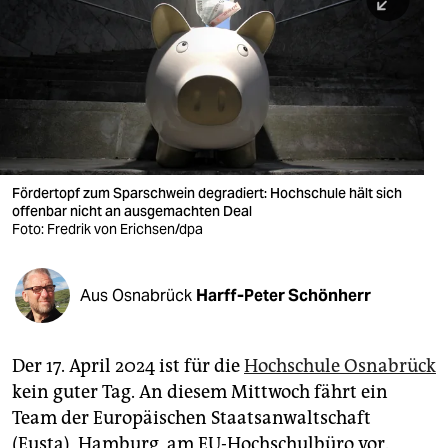
berlin
nord
wahrheit
verlag
verlag
Fördertopf zum Sparschwein degradiert: Hochschule hält sich
offenbar nicht an ausgemachten Deal
veranstaltungen
Foto: Fredrik von Erichsen/dpa
shop
fragen & hilfe
Aus Osnabrück
Harff-Peter Schönherr
unterstützen
Der 17. April 2024 ist für die
Hochschule Osnabrück
abo
kein guter Tag. An diesem Mittwoch fährt ein
genossenschaft
Team der Europäischen Staatsanwaltschaft
(Eusta), Hamburg, am EU-Hochschulbüro vor.