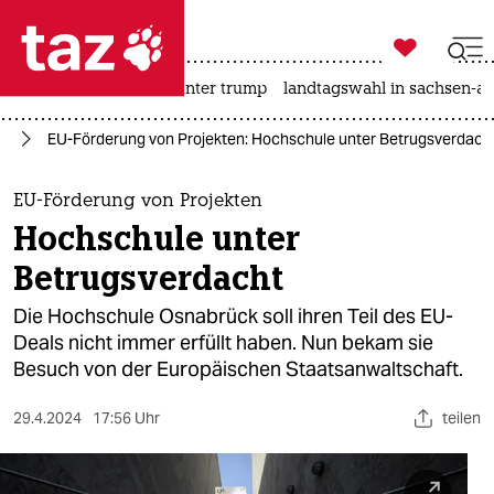

taz zahl ich
nahost-konflikt
usa unter trump
landtagswahl in sachsen-an

taz zahl ich
rd
EU-Förderung von Projekten: Hochschule unter Betrugsverdach
taz zahl ich
themen
EU-Förderung von Projekten
Hochschule unter
politik
Betrugsverdacht
öko
Die Hochschule Osnabrück soll ihren Teil des EU-
Deals nicht immer erfüllt haben. Nun bekam sie
gesellschaft
Besuch von der Europäischen Staatsanwaltschaft.
kultur
29.4.2024
17:56 Uhr
teilen
sport