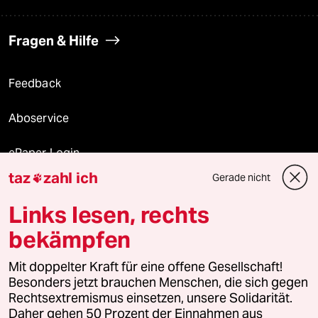
Fragen & Hilfe
Feedback
Aboservice
ePaper Login
taz
zahl ich
Gerade nicht

Downloads für Abonnierende
Links lesen, rechts
bekämpfen
© 2026 taz Verlags und Vertriebs GmbH
Mit doppelter Kraft für eine offene Gesellschaft!
Alle Rechte vorbehalten. Bei rechtlichen Fragen oder für Genehmigungen
wenden Sie sich bitte an
lizenzen@taz.de
Besonders jetzt brauchen Menschen, die sich gegen
Rechtsextremismus einsetzen, unsere Solidarität.
Daher gehen 50 Prozent der Einnahmen aus