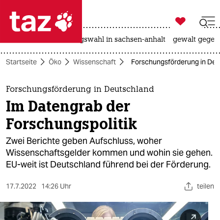

taz zahl ich
hitze
surfen
landtagswahl in sachsen-anhalt
gewalt gegen

taz zahl ich
Startseite
Öko
Wissenschaft
Forschungsförderung in Deut
taz zahl ich
themen
Forschungsförderung in Deutschland
Im Datengrab der
politik
Forschungspolitik
öko
Zwei Berichte geben Aufschluss, woher
Wissenschaftsgelder kommen und wohin sie gehen.
gesellschaft
EU-weit ist Deutschland führend bei der Förderung.
kultur
17.7.2022
14:26 Uhr
teilen
sport