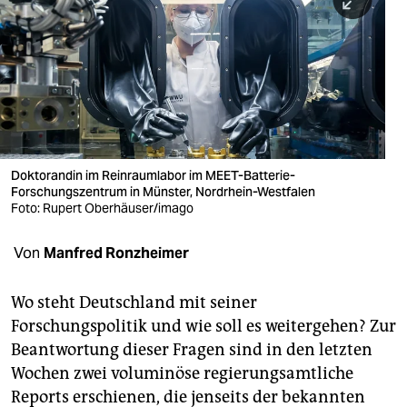
berlin
nord
wahrheit
verlag
verlag
Doktorandin im Reinraumlabor im MEET-Batterie-
Forschungszentrum in Münster, Nordrhein-Westfalen
veranstaltungen
Foto: Rupert Oberhäuser/imago
shop
Von
Manfred Ronzheimer
fragen & hilfe
unterstützen
Wo steht Deutschland mit seiner
Forschungspolitik und wie soll es weitergehen? Zur
abo
Beantwortung dieser Fragen sind in den letzten
Wochen zwei voluminöse regierungsamtliche
genossenschaft
Reports erschienen, die jenseits der bekannten