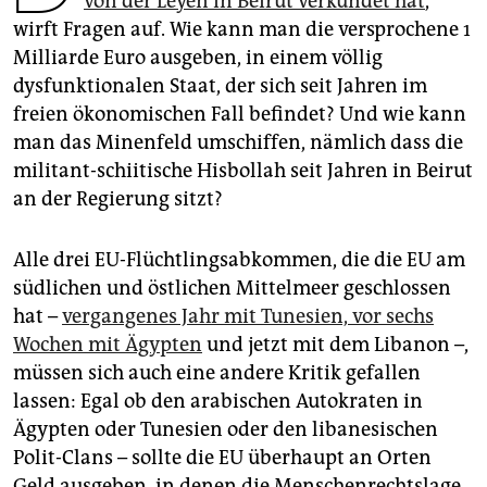
von der Leyen in Beirut verkündet hat
,
epaper login
wirft Fragen auf. Wie kann man die versprochene 1
Milliarde Euro ausgeben, in einem völlig
dysfunktionalen Staat, der sich seit Jahren im
freien ökonomischen Fall befindet? Und wie kann
man das Minenfeld umschiffen, nämlich dass die
militant-schiitische Hisbollah seit Jahren in Beirut
an der Regierung sitzt?
Alle drei EU-Flüchtlingsabkommen, die die EU am
südlichen und östlichen Mittelmeer geschlossen
hat –
vergangenes Jahr mit Tunesien, vor sechs
Wochen mit Ägypten
und jetzt mit dem Libanon –,
müssen sich auch eine andere Kritik gefallen
lassen: Egal ob den arabischen Autokraten in
Ägypten oder Tunesien oder den libanesischen
Polit-Clans – sollte die EU überhaupt an Orten
Geld ausgeben, in denen die Menschenrechtslage