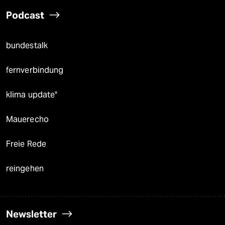
Podcast
bundestalk
fernverbindung
klima update°
Mauerecho
Freie Rede
reingehen
Newsletter