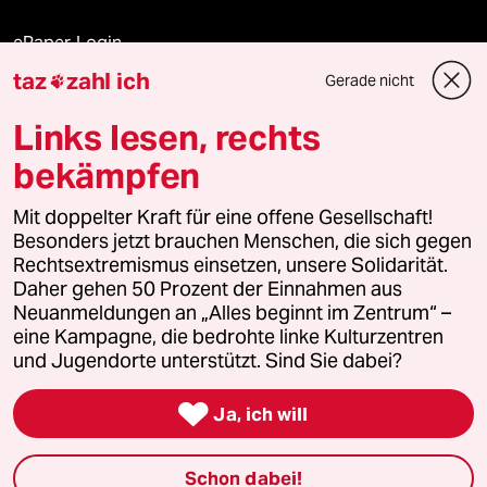
ePaper Login
taz
zahl ich
Gerade nicht

Downloads für Abonnierende
Links lesen, rechts
bekämpfen
© 2026 taz Verlags und Vertriebs GmbH
Mit doppelter Kraft für eine offene Gesellschaft!
Alle Rechte vorbehalten. Bei rechtlichen Fragen oder für Genehmigungen
wenden Sie sich bitte an
lizenzen@taz.de
Besonders jetzt brauchen Menschen, die sich gegen
Rechtsextremismus einsetzen, unsere Solidarität.
Daher gehen 50 Prozent der Einnahmen aus
Feedback
Redaktionsstatut
Kommune-Richtlinien
KI-
Neuanmeldungen an „Alles beginnt im Zentrum“ –
eine Kampagne, die bedrohte linke Kulturzentren
Leitlinie
Informant
Datenschutz
Impressum
AGB
und Jugendorte unterstützt. Sind Sie dabei?
Seitenwende
Einwilligungen widerrufen (Ads)

Ja, ich will
Schon dabei!