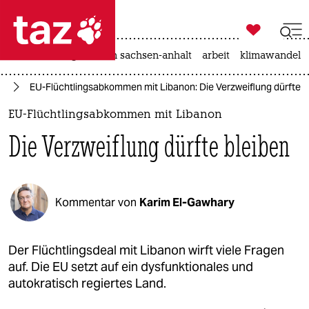

taz zahl ich
hitze
landtagswahl in sachsen-anhalt
arbeit
klimawandel

taz zahl ich
ht
EU-Flüchtlingsabkommen mit Libanon: Die Verzweiflung dürfte b
taz zahl ich
EU-Flüchtlingsabkommen mit Libanon
themen
Die Verzweiflung dürfte bleiben
politik
öko
Kommentar von
Karim El-Gawhary
gesellschaft
kultur
Der Flüchtlingsdeal mit Libanon wirft viele Fragen
auf. Die EU setzt auf ein dysfunktionales und
sport
autokratisch regiertes Land.