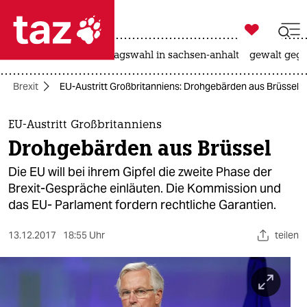

taz zahl ich
nahost-konflikt
landtagswahl in sachsen-anhalt
gewalt gege

taz zahl ich
Brexit
EU-Austritt Großbritanniens: Drohgebärden aus Brüssel
taz zahl ich
themen
EU-Austritt Großbritanniens
Drohgebärden aus Brüssel
politik
Die EU will bei ihrem Gipfel die zweite Phase der
öko
Brexit-Gespräche einläuten. Die Kommission und
das EU- Parlament fordern rechtliche Garantien.
gesellschaft
13.12.2017
18:55 Uhr
teilen
kultur
sport