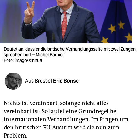
berlin
nord
wahrheit
verlag
Deutet an, dass er die britische Verhandlungsseite mit zwei Zungen
sprechen hört – Michel Barnier
verlag
Foto: imago/Xinhua
veranstaltungen
shop
Aus Brüssel
Eric Bonse
fragen & hilfe
Nichts ist vereinbart, solange nicht alles
unterstützen
vereinbart ist. So lautet eine Grundregel bei
abo
internationalen Verhandlungen. Im Ringen um
den britischen EU-Austritt wird sie nun zum
genossenschaft
Problem.