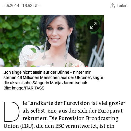
berlin
4.5.2014
16:53 Uhr
teilen
nord
wahrheit
verlag
verlag
veranstaltungen
„Ich singe nicht allein auf der Bühne – hinter mir
shop
stehen 46 Millionen Menschen aus der Ukraine“, sagte
die ukrainische Sängerin Marija Jaremtschuk.
fragen & hilfe
Bild: imago/ITAR-TASS
D
unterstützen
ie Landkarte der Eurovision ist viel größer
abo
als selbst jene, aus der sich der Europarat
rekrutiert. Die Eurovision Broadcasting
genossenschaft
Union (EBU), die den ESC verantwortet, ist ein