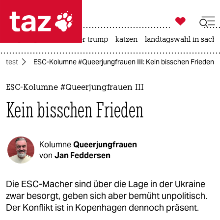

taz zahl ich
bergsteigen
usa unter trump
katzen
landtagswahl in sachs

taz zahl ich
ontest
ESC-Kolumne #Queerjungfrauen III: Kein bisschen Frieden
taz zahl ich
themen
ESC-Kolumne #Queerjungfrauen III
Kein bisschen Frieden
politik
öko
Kolumne
Queerjungfrauen
gesellschaft
von
Jan Feddersen
kultur
Die ESC-Macher sind über die Lage in der Ukraine
zwar besorgt, geben sich aber bemüht unpolitisch.
sport
Der Konflikt ist in Kopenhagen dennoch präsent.