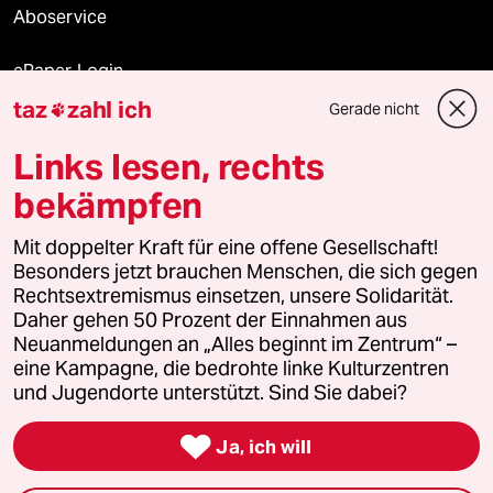
Aboservice
ePaper Login
taz
zahl ich
Gerade nicht

Downloads für Abonnierende
Links lesen, rechts
bekämpfen
© 2026 taz Verlags und Vertriebs GmbH
Mit doppelter Kraft für eine offene Gesellschaft!
Alle Rechte vorbehalten. Bei rechtlichen Fragen oder für Genehmigungen
wenden Sie sich bitte an
lizenzen@taz.de
Besonders jetzt brauchen Menschen, die sich gegen
Rechtsextremismus einsetzen, unsere Solidarität.
Daher gehen 50 Prozent der Einnahmen aus
Feedback
Redaktionsstatut
Kommune-Richtlinien
KI-
Neuanmeldungen an „Alles beginnt im Zentrum“ –
eine Kampagne, die bedrohte linke Kulturzentren
Leitlinie
Informant
Datenschutz
Impressum
AGB
und Jugendorte unterstützt. Sind Sie dabei?
Seitenwende
Einwilligungen widerrufen (Ads)

Ja, ich will