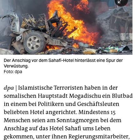
berlin
nord
wahrheit
verlag
verlag
Der Anschlag vor dem Sahafi-Hotel hinterlässt eine Spur der
Verwüstung.
veranstaltungen
Foto: dpa
shop
dpa
| Islamistische Terroristen haben in der
fragen & hilfe
somalischen Hauptstadt Mogadischu ein Blutbad
unterstützen
in einem bei Politikern und Geschäftsleuten
beliebten Hotel angerichtet. Mindestens 15
abo
Menschen seien am Sonntagmorgen bei dem
Anschlag auf das Hotel Sahafi ums Leben
genossenschaft
gekommen, unter ihnen Regierungsmitarbeiter,