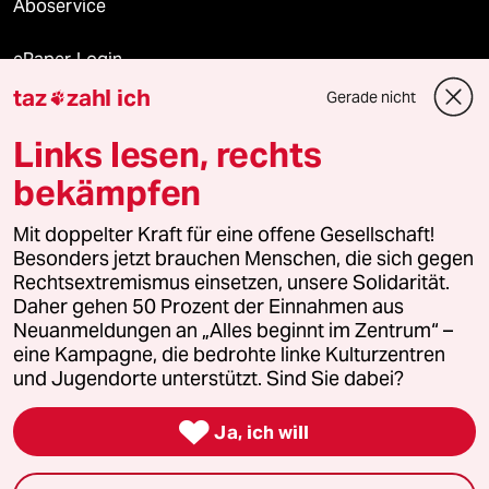
Aboservice
ePaper Login
taz
zahl ich
Gerade nicht

Downloads für Abonnierende
Links lesen, rechts
bekämpfen
© 2026 taz Verlags und Vertriebs GmbH
Alle Rechte vorbehalten. Bei rechtlichen Fragen oder für Genehmigungen
Mit doppelter Kraft für eine offene Gesellschaft!
wenden Sie sich bitte an
lizenzen@taz.de
Besonders jetzt brauchen Menschen, die sich gegen
Rechtsextremismus einsetzen, unsere Solidarität.
Daher gehen 50 Prozent der Einnahmen aus
Feedback
Redaktionsstatut
Kommune-Richtlinien
KI-
Neuanmeldungen an „Alles beginnt im Zentrum“ –
eine Kampagne, die bedrohte linke Kulturzentren
Leitlinie
Informant
Datenschutz
Impressum
AGB
und Jugendorte unterstützt. Sind Sie dabei?
Seitenwende
Einwilligungen widerrufen (Ads)

Ja, ich will