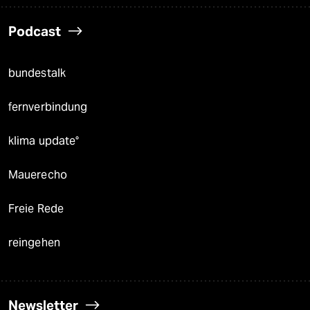
Podcast
bundestalk
fernverbindung
klima update°
Mauerecho
Freie Rede
reingehen
Newsletter