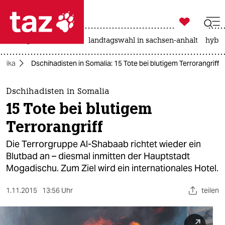

taz zahl ich
niedrigwasser
rente
landtagswahl in sachsen-anhalt
hybri

taz zahl ich
Afrika
Dschihadisten in Somalia: 15 Tote bei blutigem Terrorangriff
taz zahl ich
themen
Dschihadisten in Somalia
15 Tote bei blutigem
politik
Terrorangriff
öko
Die Terrorgruppe Al-Shabaab richtet wieder ein
Blutbad an – diesmal inmitten der Hauptstadt
gesellschaft
Mogadischu. Zum Ziel wird ein internationales Hotel.
kultur
1.11.2015
13:56 Uhr
teilen
sport