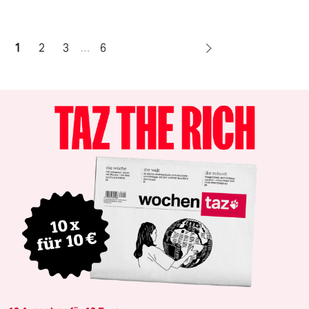
1
2
3
…
6