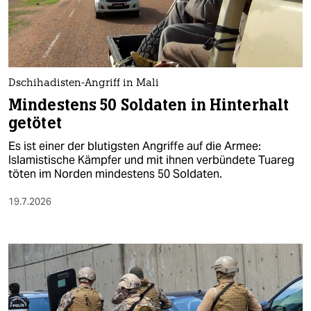
berlin
nord
wahrheit
Dschihadisten-Angriff in Mali
verlag
Mindestens 50 Soldaten in Hinterhalt
getötet
verlag
Es ist einer der blutigsten Angriffe auf die Armee:
veranstaltungen
Islamistische Kämpfer und mit ihnen verbündete Tuareg
töten im Norden mindestens 50 Soldaten.
shop
19.7.2026
fragen & hilfe
unterstützen
abo
genossenschaft