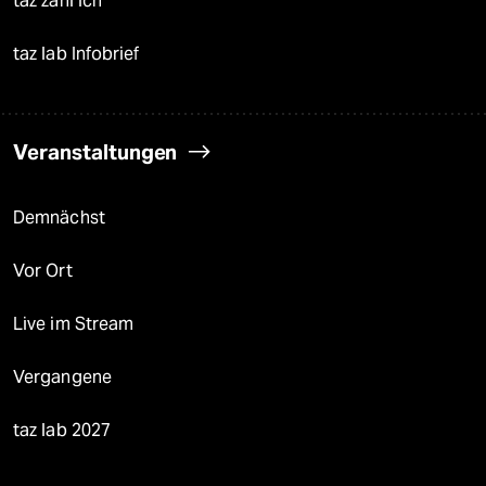
taz zahl ich
taz lab Infobrief
Veranstaltungen
Demnächst
Vor Ort
Live im Stream
Vergangene
taz lab 2027