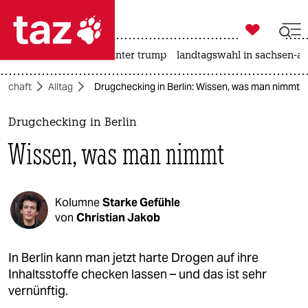

taz zahl ich
nahost-konflikt
usa unter trump
landtagswahl in sachsen-an

taz zahl ich
lschaft
Alltag
Drugchecking in Berlin: Wissen, was man nimmt
taz zahl ich
themen
Drugchecking in Berlin
Wissen, was man nimmt
politik
öko
Kolumne
Starke Gefühle
gesellschaft
von
Christian Jakob
kultur
In Berlin kann man jetzt harte Drogen auf ihre
Inhaltsstoffe checken lassen – und das ist sehr
sport
vernünftig.