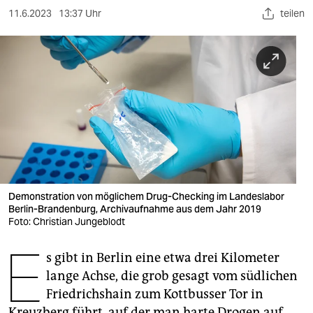
berlin
11.6.2023
13:37 Uhr
teilen
nord
wahrheit
verlag
verlag
veranstaltungen
shop
Demonstration von möglichem Drug-Checking im Landeslabor
fragen & hilfe
Berlin-Brandenburg, Archivaufnahme aus dem Jahr 2019
Foto: Christian Jungeblodt
unterstützen
E
s gibt in Berlin eine etwa drei Kilometer
abo
lange Achse, die grob gesagt vom südlichen
genossenschaft
Friedrichshain zum Kottbusser Tor in
Kreuzberg führt, auf der man harte Drogen auf