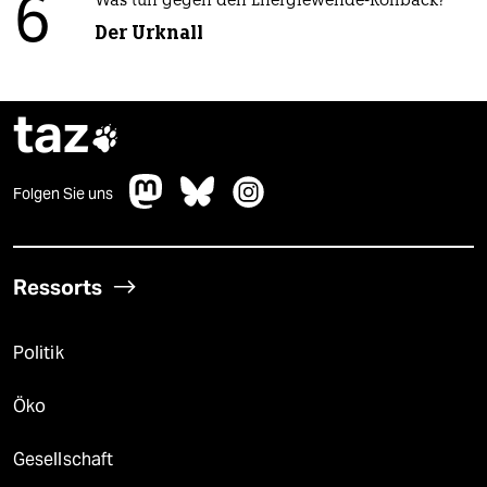
6
Was tun gegen den Energiewende-Rollback?
Der Urknall
taz

Folgen Sie uns
Ressorts
Politik
Öko
Gesellschaft