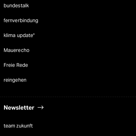
bundestalk
fernverbindung
klima update°
Mauerecho
Freie Rede
reingehen
Newsletter
team zukunft