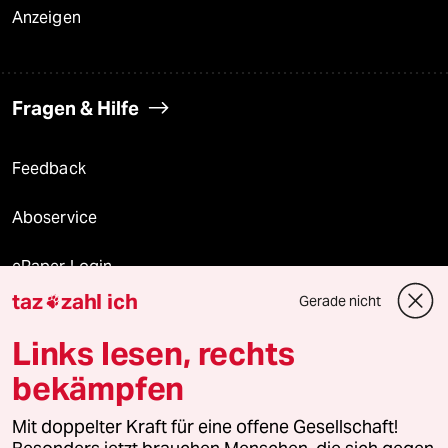
Anzeigen
Fragen & Hilfe
Feedback
Aboservice
ePaper Login
taz
zahl ich
Gerade nicht

Downloads für Abonnierende
Links lesen, rechts
bekämpfen
© 2026 taz Verlags und Vertriebs GmbH
Mit doppelter Kraft für eine offene Gesellschaft!
Alle Rechte vorbehalten. Bei rechtlichen Fragen oder für Genehmigungen
wenden Sie sich bitte an
lizenzen@taz.de