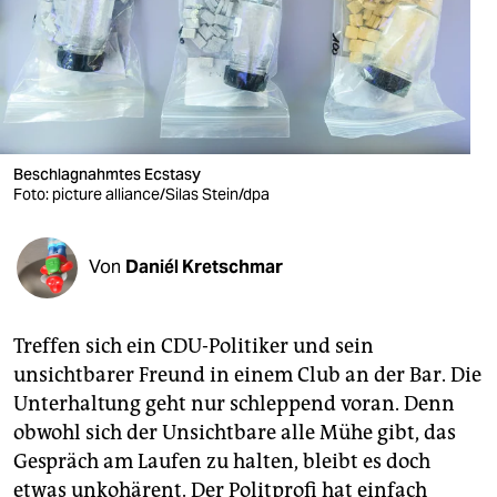
berlin
nord
wahrheit
verlag
Beschlagnahmtes Ecstasy
Foto: picture alliance/Silas Stein/dpa
verlag
veranstaltungen
Von
Daniél Kretschmar
shop
fragen & hilfe
Treffen sich ein CDU-Politiker und sein
unterstützen
unsichtbarer Freund in einem Club an der Bar. Die
Unterhaltung geht nur schleppend voran. Denn
abo
obwohl sich der Unsichtbare alle Mühe gibt, das
genossenschaft
Gespräch am Laufen zu halten, bleibt es doch
etwas unkohärent. Der Politprofi hat einfach