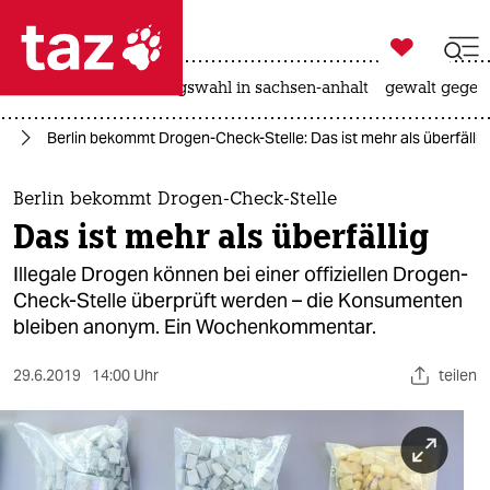

taz zahl ich
hitze
surfen
landtagswahl in sachsen-anhalt
gewalt gegen

taz zahl ich
in
Berlin bekommt Drogen-Check-Stelle: Das ist mehr als überfällig
taz zahl ich
themen
Berlin bekommt Drogen-Check-Stelle
Das ist mehr als überfällig
politik
Illegale Drogen können bei einer offiziellen Drogen-
öko
Check-Stelle überprüft werden – die Konsumenten
bleiben anonym. Ein Wochenkommentar.
gesellschaft
29.6.2019
14:00 Uhr
teilen
kultur
sport