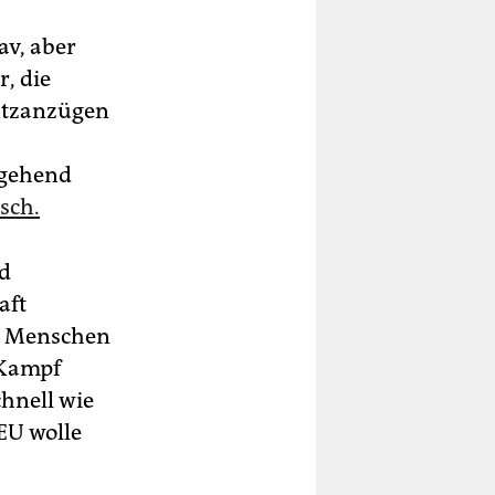
av, aber
r, die
hutzanzügen
tgehend
isch.
d
aft
en Menschen
r Kampf
chnell wie
EU wolle