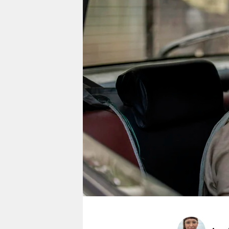
berlin
nord
wahrheit
verlag
verlag
veranstaltungen
shop
fragen & hilfe
unterstützen
abo
genossenschaft