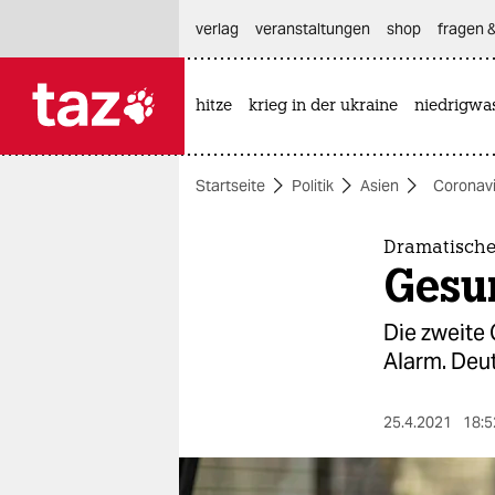
hautnavigation anspringen
hauptinhalt anspringen
footer anspringen
verlag
veranstaltungen
shop
fragen &
hitze
krieg in der ukraine
niedrigwa

taz zahl ich
taz zahl ich
Startseite
Politik
Asien
Coronavi
themen
politik
Dramatische
Gesu
öko
Die zweite 
gesellschaft
Alarm. Deu
kultur
25.4.2021
18:5
sport