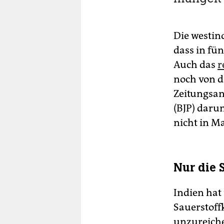
Die westind
dass in fü
Auch das
r
noch von d
Zeitungsan
(BJP) daru
nicht in M
Nur die 
Indien hat
Sauerstoffk
unzureiche