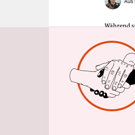
Aus
epaper login
Während si
Sauerstoff
raucht im 
steigt in d
einer der 
Tag kommen
Verbrennun
wichtiges R
Für den Be
sitzt hinte
ankommen, 
die Behörd