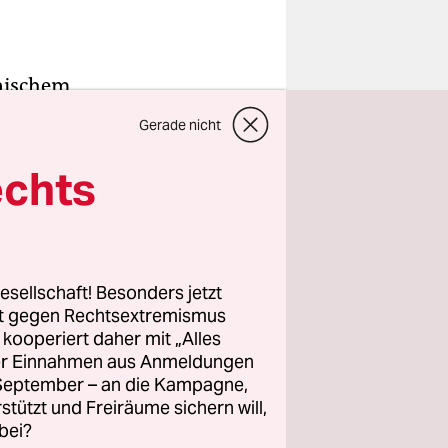
inischem
erschlagen,
Gerade nicht
 Nebel
der Nähe
echts
mbai. Am
r die
st das ein
.
esellschaft! Besonders jetzt
rt gegen Rechtsextremismus
z kooperiert daher mit „Alles
 Zeiten. Er
ller Einnahmen aus Anmeldungen
täglich
. September – an die Kampagne,
meldeten
rstützt und Freiräume sichern will,
bei?
 als 2.700