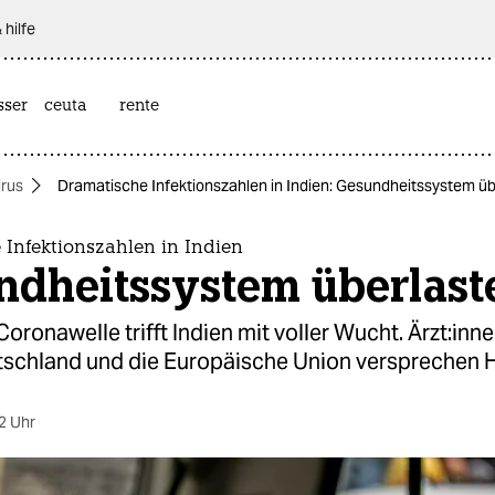
 hilfe
sser
ceuta
rente
rus
Dramatische Infektionszahlen in Indien: Gesundheitssystem üb
 Infektionszahlen in Indien
ndheitssystem überlast
Coronawelle trifft Indien mit voller Wucht. Ärz­t:in­
tschland und die Europäische Union versprechen Hi
2 Uhr