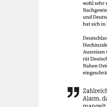
wohl sehr 
Nachgewies
und Deutsc
hat sich in
Deutschlan
Hochinzide
Ausreisen 
rät Deutsc
Nahen Oste
eingeschrä
Zahlreic

Alarm, d
mangelt