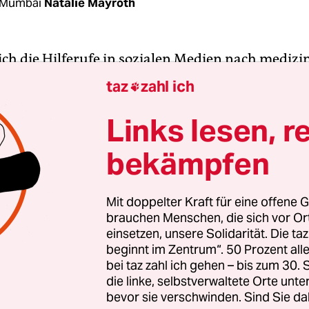
 Mumbai
Natalie Mayroth
ch die Hilferufe in sozialen Medien nach mediz
, Medikamenten und Intensivbetten in Indien üb
taz
zahl ich

Krematorium Bandra Ost der Schornstein. Heller
ie Luft. Die Anlage befindet sich etwas abseits in 
Links lesen, r
großen Stadtautobahnen der Millionenstadt Mu
bekämpfen
 hier im Schnitt etwa 18 bis 20 Leichname an, fü
g auf dem Scheiterhaufen. Für gläubige Hindus i
itual, damit ihre Liebsten später Erlösung finden
Mit doppelter Kraft für eine offene G
brauchen Menschen, die sich vor O
einsetzen, unsere Solidarität. Die ta
amten Bhaskar Gurav sind es erneut angespannte
beginnt im Zentrum“. 50 Prozent a
r einem offenen Fenster mit Gitter. Die Toten, die 
bei taz zahl ich gehen – bis zum 30
werden wieder mehr, bestätigt er. Landesweit 
die linke, selbstverwaltete Orte unte
bevor sie verschwinden. Sind Sie da
en am Sonntag einen neuen Rekordwert von mehr