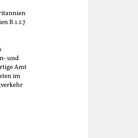
ritannien
n B.1.1.7
s
in- und
rtige Amt
aaten im
gverkehr