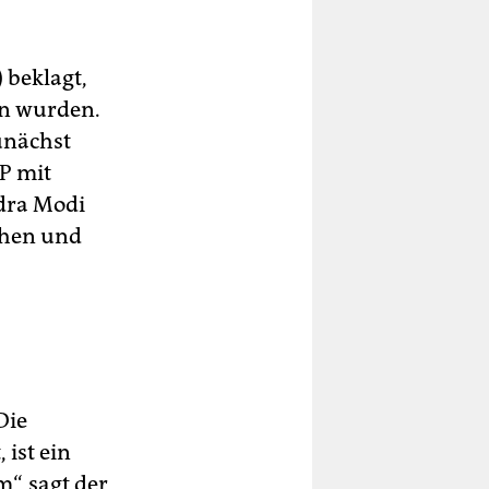
 beklagt,
en wurden.
nächst
P mit
ndra Modi
ehen und
Die
 ist ein
“, sagt der