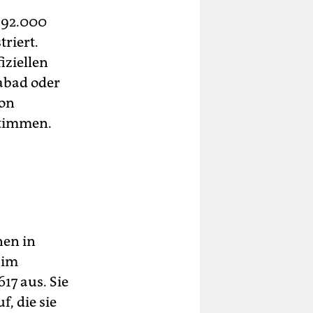
192.000
riert.
iziellen
iabad oder
von
stimmen.
nen in
 im
17 aus. Sie
, die sie