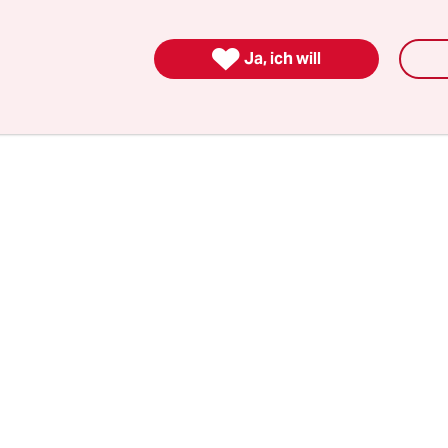
en 24 Stunden. Auch die Zahl der Neuinfektionen
350.000 Fällen einen neuen Höchstwert im Land

Ja, ich will