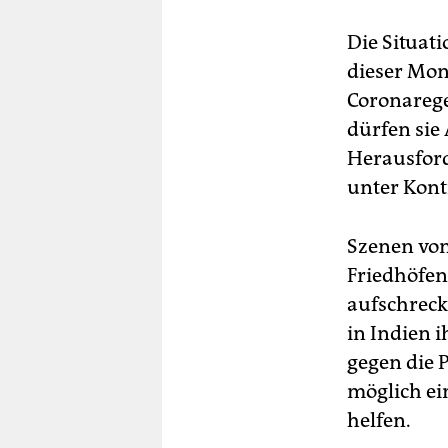
Die Situat
dieser Mona
Coronarege
dürfen sie
Herausfor
unter Kont
Szenen vo
Friedhöfen
aufschreck
in Indien i
gegen die 
möglich ei
helfen.