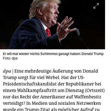
berlin
nord
wahrheit
verlag
verlag
veranstaltungen
Er will mal wieder nichts Schlimmes gesagt haben: Donald Trump
Foto: dpa
shop
dpa
| Eine mehrdeutige Äußerung von Donald
fragen & hilfe
Trump sorgt für viel Wirbel. Hat der US-
unterstützen
Präsidentschaftskandidat der Republikaner bei
einem Wahlkampfauftritt am Dienstag (Ortszeit)
abo
nur das Recht der Amerikaner auf Waffenbesitz
genossenschaft
verteidigt? In Medien und sozialen Netzwerken
wurde ein Trump-Zitat als möglicher Aufruf zu