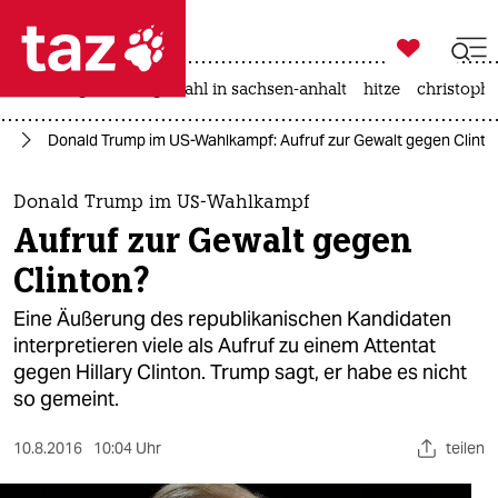

taz zahl ich
iran-krieg
landtagswahl in sachsen-anhalt
hitze
christophe

taz zahl ich
mp
Donald Trump im US-Wahlkampf: Aufruf zur Gewalt gegen Clinto
taz zahl ich
themen
Donald Trump im US-Wahlkampf
Aufruf zur Gewalt gegen
politik
Clinton?
öko
Eine Äußerung des republikanischen Kandidaten
interpretieren viele als Aufruf zu einem Attentat
gesellschaft
gegen Hillary Clinton. Trump sagt, er habe es nicht
so gemeint.
kultur
sport
10.8.2016
10:04 Uhr
teilen