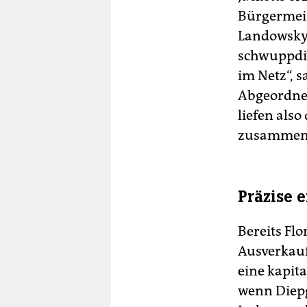
Bürgermei
Landowsky,
schwuppdiw
im Netz“, 
Abgeordnet
liefen also
zusammen
Präzise e
Bereits Fl
Ausverkauf
eine kapita
wenn Diepg