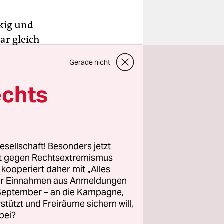
ckig und
ar gleich
 B“. „B“
Gerade nicht
aber auch
echts
esellschaft! Besonders jetzt
rt gegen Rechtsextremismus
z kooperiert daher mit „Alles
ller Einnahmen aus Anmeldungen
. September – an die Kampagne,
rstützt und Freiräume sichern will,
bei?