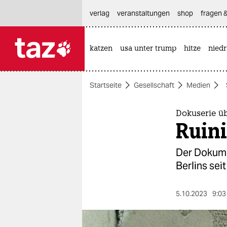
hautnavigation anspringen
hauptinhalt anspringen
footer anspringen
verlag
veranstaltungen
shop
fragen &
katzen
usa unter trump
hitze
nied

taz zahl ich
taz zahl ich
Startseite
Gesellschaft
Medien
themen
politik
Dokuserie üb
Ruini
öko
Der Dokumen
gesellschaft
Berlins sei
kultur
5.10.2023
9:03
sport