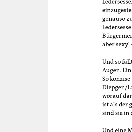
Ledersessel
einzugeste
genauso zu
Ledersesse
Bürgermeis
aber sexy“
Und so fäl
Augen. Ein
So konzise
Diepgen/La
worauf dan
ist als de
sind sie i
Und eine M