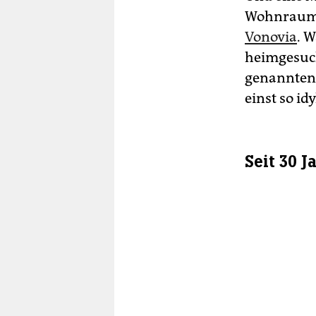
Wohnraum
Vonovia
. 
heimgesuch
genannten 
einst so id
Seit 30 