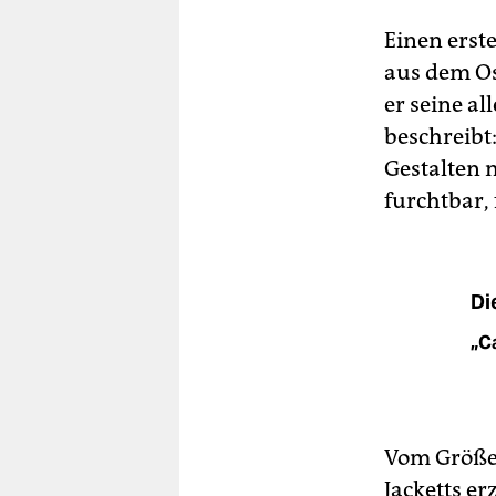
Einen erste
aus dem Os
er seine a
beschreibt
Gestalten 
furchtbar, 
Di
„Ca
Vom Größe
Jacketts e