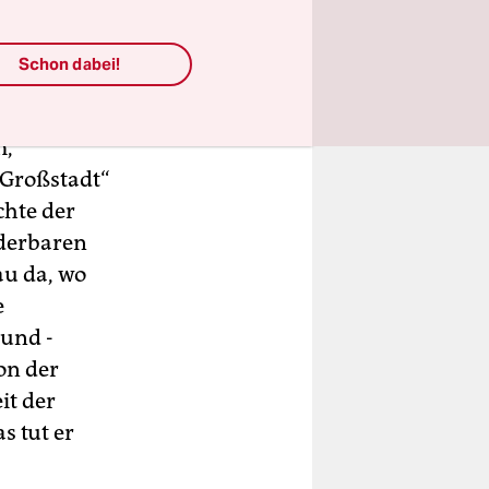
Schon dabei!
m,
r Großstadt“
chte der
derbaren
au da, wo
e
 und ­
on der
it der
s tut er