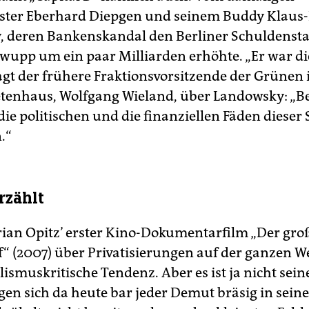
ster Eberhard Diepgen und seinem Buddy Klaus
 deren Bankenskandal den Berliner Schuldenst
upp um ein paar Milliarden erhöhte. „Er war di
sagt der frühere Fraktionsvorsitzende der Grünen 
enhaus, Wolfgang Wieland, über Landowsky: „B
 die politischen und die finanziellen Fäden dieser 
.“
rzählt
orian Opitz’ erster Kino-Dokumentarfilm „Der gro
“ (2007) über Privatisierungen auf der ganzen We
lismuskritische Tendenz. Aber es ist ja nicht sein
en sich da heute bar jeder Demut bräsig in sein