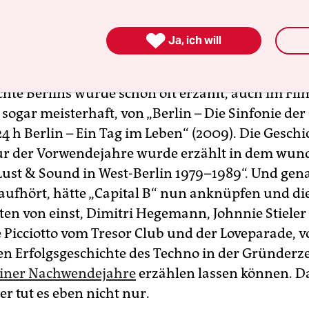

Ja, ich will
chte Berlins wurde schon oft erzählt, auch im Fil
sogar meisterhaft, von „Berlin – Die Sinfonie de
„24 h Berlin – Ein Tag im Leben“ (2009). Die Geschi
ur der Vorwendejahre wurde erzählt in dem wun
Lust & Sound in West-Berlin 1979–1989“. Und gen
aufhört, hätte „Capital B“ nun anknüpfen und di
ten von einst, Dimitri Hegemann, Johnnie Stieler
e Picciotto vom Tresor Club und der Loveparade, v
sen Erfolgsgeschichte des Techno in der Gründerze
liner Nachwendejahre
erzählen lassen können. Da
er tut es eben nicht nur.