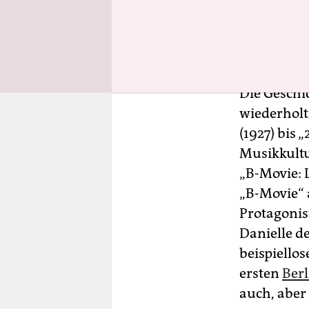
Die Geschi
wiederholt 
(1927) bis 
Musikkult
„B-Movie: 
„B-Movie“ 
Protagonis
Danielle d
beispiello
ersten
Ber
auch, aber 