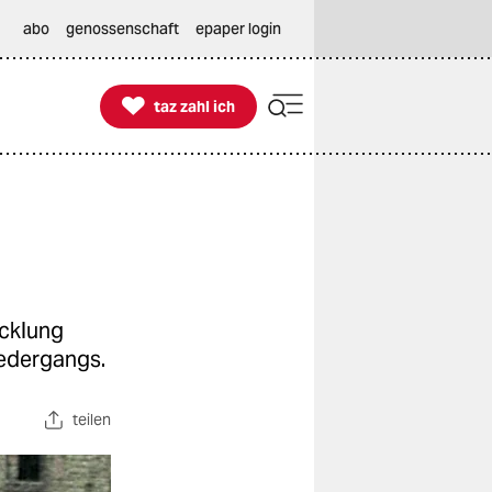
abo
genossenschaft
epaper login

taz zahl ich
taz zahl ich
icklung
iedergangs.
teilen