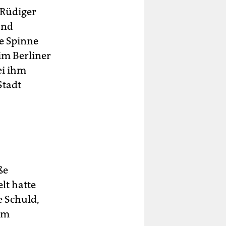
-Rüdiger
and
e Spinne
im Berliner
ei ihm
Stadt
ße
lt hatte
e Schuld,
em