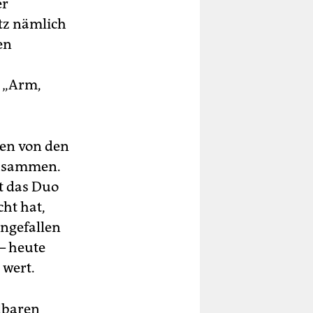
er
tz nämlich
en
n „Arm,
pen von den
 zusammen.
st das Duo
ht hat,
ngefallen
– heute
 wert.
lbaren