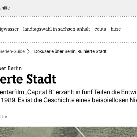
 hilfe
rigwasser
landtagswahl in sachsen-anhalt
ceuta
hitze
Serien-Guide
Dokuserie über Berlin: Ruinierte Stadt
er Berlin
erte Stadt
tarfilm „Capital B“ erzählt in fünf Teilen die Entw
t 1989. Es ist die Geschichte eines beispiellosen N
 Uhr