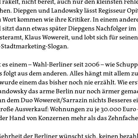
 räkelt, nicht bereit, auch nur den kleinsten Fehl
hen. Diepgen und Landowsky lässt Regisseur Opi
 Wort kommen wie ihre Kritiker. In einem ander
l sitzt dann etwas später Diepgens Nachfolger im
teramt, Klaus Wowereit, und lobt sich für seine
-Stadtmarketing-Slogan.
lt es einem – Wahl-Berliner seit 2006 – wie Schup
s folgt aus dem anderen. Alles hängt mit allem
 wurde einem das bisher noch nie erzählt. Wie er
ndowsky das arme Berlin nur noch ärmer gemac
n dem Duo Wowereit/Sarrazin nichts Besseres ei
r große Ausverkauf: Wohnungen zu je 30.000 Euro 
n der Hand von Konzernen mehr als das Zehnfache
ehrheit der Berliner wünscht sich, keinen bezah