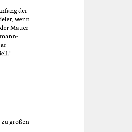
 Anfang der
ieler, wenn
l der Mauer
tzmann-
war
ell.“
 zu großen