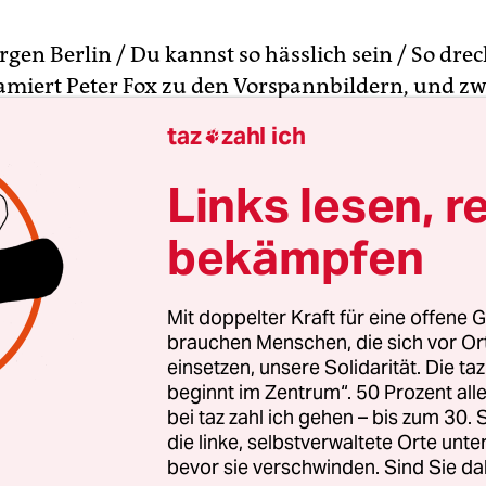
gen Berlin / Du kannst so hässlich sein / So dre
amiert Peter Fox zu den Vorspannbildern, und zw
nn so viele Teile hat der Dokumentarfilm „Capital
taz
zahl ich

 – „Capital“ wie Großbuchstabe, wie Hauptstadt, 
l.
Links lesen, r
bekämpfen
Mit doppelter Kraft für eine offene G
brauchen Menschen, die sich vor O
einsetzen, unsere Solidarität. Die ta
beginnt im Zentrum“. 50 Prozent a
bei taz zahl ich gehen – bis zum 30
die linke, selbstverwaltete Orte unte
bevor sie verschwinden. Sind Sie da