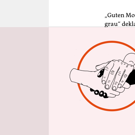
epaper login
„Guten Mor
grau“ dekl
fünfmal. De
wie Berlin
wie: Kapita