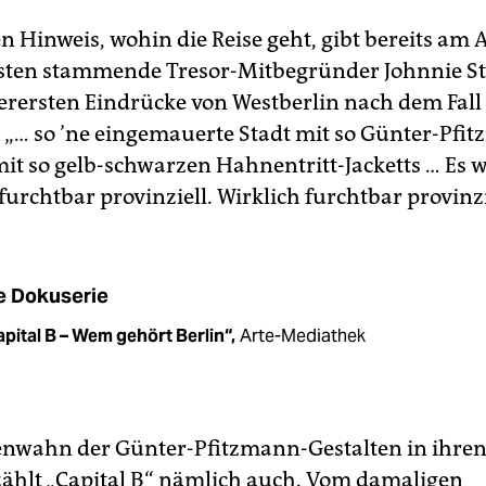
n Hinweis, wohin die Reise geht, gibt bereits am
ten stammende Tresor-Mitbegründer Johnnie St
llerersten Eindrücke von Westberlin nach dem Fal
: „… so ’ne eingemauerte Stadt mit so Günter-Pfi
mit so gelb-schwarzen Hahnentritt-Jacketts … Es 
furchtbar provinziell. Wirklich furchtbar provinzi
e Dokuserie
pital B – Wem gehört Berlin“,
Arte-Mediathek
nwahn der Günter-Pfitzmann-Gestalten in ihren
rzählt „Capital B“ nämlich auch. Vom damaligen