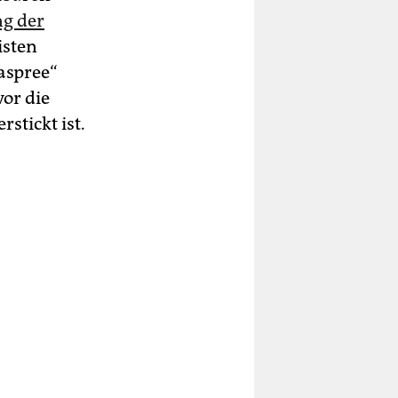
ng der
isten
aspree“
vor die
stickt ist.