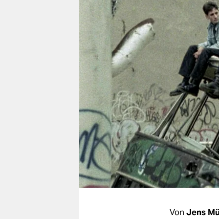
berlin
nord
wahrheit
verlag
verlag
veranstaltungen
shop
fragen & hilfe
unterstützen
abo
genossenschaft
Von
Jens Mü