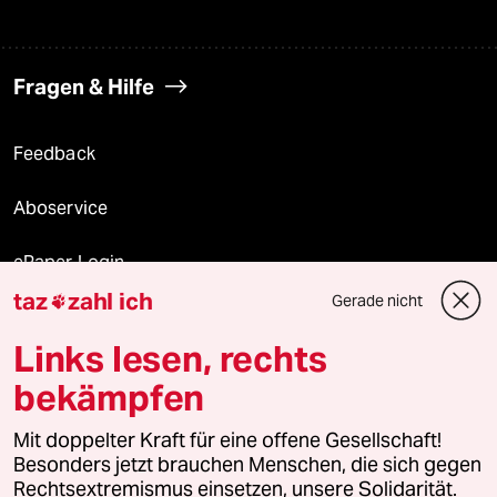
Fragen & Hilfe
Feedback
Aboservice
ePaper Login
taz
zahl ich
Gerade nicht

Downloads für Abonnierende
Links lesen, rechts
bekämpfen
© 2026 taz Verlags und Vertriebs GmbH
Mit doppelter Kraft für eine offene Gesellschaft!
Alle Rechte vorbehalten. Bei rechtlichen Fragen oder für Genehmigungen
wenden Sie sich bitte an
lizenzen@taz.de
Besonders jetzt brauchen Menschen, die sich gegen
Rechtsextremismus einsetzen, unsere Solidarität.