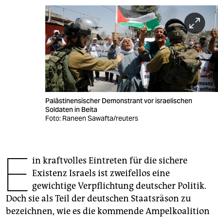
berlin
nord
wahrheit
verlag
verlag
Palästinensischer Demonstrant vor israelischen
veranstaltungen
Soldaten in Beita
Foto: Raneen Sawafta/reuters
shop
fragen & hilfe
E
in kraftvolles Eintreten für die sichere
unterstützen
Existenz Israels ist zweifellos eine
abo
gewichtige Verpflichtung deutscher Politik.
Doch sie als Teil der deutschen Staatsräson zu
genossenschaft
bezeichnen, wie es die kommende Ampelkoalition