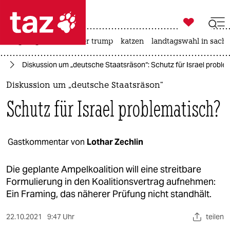

taz zahl ich
bergsteigen
usa unter trump
katzen
landtagswahl in sachs

taz zahl ich
st
Diskussion um „deutsche Staatsräson“: Schutz für Israel proble
taz zahl ich
Diskussion um „deutsche Staatsräson“
themen
Schutz für Israel problematisch?
politik
öko
Gastkommentar von
Lothar Zechlin
gesellschaft
Die geplante Ampelkoalition will eine streitbare
Formulierung in den Koalitionsvertrag aufnehmen:
kultur
Ein Framing, das näherer Prüfung nicht standhält.
sport
22.10.2021
9:47 Uhr
teilen