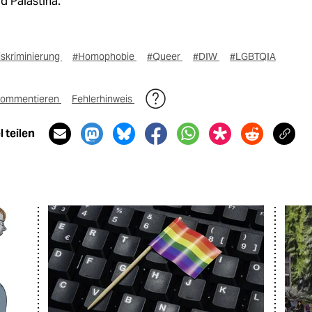
nd Palästina.
iskriminierung
#Homophobie
#Queer
#DIW
#LGBTQIA
ommentieren
Fehlerhinweis
 teilen