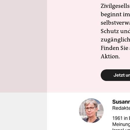
Zivilgesell
beginnt im
selbstverw
Schutz und 
zugänglich
Finden Sie
Aktion.
Jetzt u
Susann
Redakt
1961 in 
Meinung