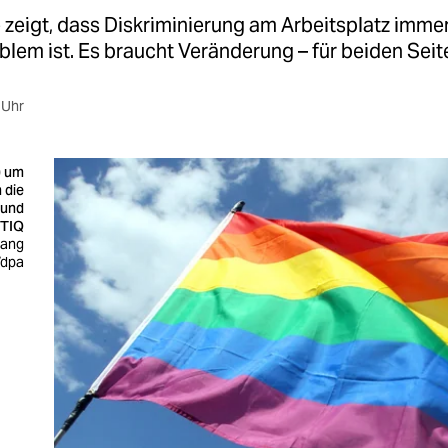
 zeigt, dass Diskriminierung am Arbeitsplatz imme
lem ist. Es braucht Veränderung – für beiden Seit
 Uhr
) um
 die
 und
BTIQ
gang
dpa