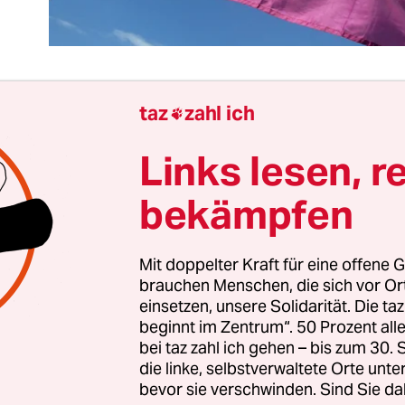
taz
zahl ich

tschlands Queer-Community ist weit gekommen,
Links lesen, r
gt noch viel Arbeit vor ihr, um die Grundpfeiler d
teronormativität zu zernagen. Jede*r dritte Hom
bekämpfen
iskriminierung, so das traurige Ergebnis
einer
n Studie des Deutschen Instituts für Wirtschaf
Mit doppelter Kraft für eine offene G
er Universität Bielefeld
. Bei transsexuellen Men
brauchen Menschen, die sich vor O
er Gemobbten noch höher. Dass sexuelle Orienti
einsetzen, unsere Solidarität. Die ta
land des Jahres 2020 überhaupt noch ein Thema is
beginnt im Zentrum“. 50 Prozent a
les Problem.
bei taz zahl ich gehen – bis zum 30
die linke, selbstverwaltete Orte unte
bevor sie verschwinden. Sind Sie da
Diskriminierung aufgrund sexueller Orientierun