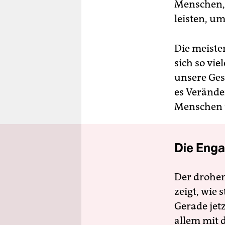
Menschen,
leisten, um
Die meiste
sich so vie
unsere Ges
es Verände
Menschen u
Die Enga
Der drohe
zeigt, wie
Gerade jet
allem mit d