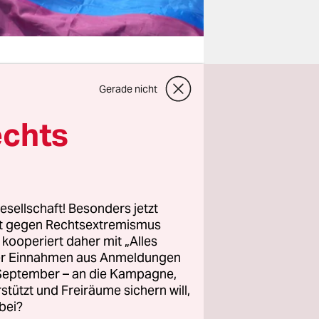
Gerade nicht
 und doch
echts
er
osexuelle
tsforschung
esellschaft! Besonders jetzt
schen liegt
rt gegen Rechtsextremismus
erung auch
z kooperiert daher mit „Alles
t, ist ein
ller Einnahmen aus Anmeldungen
. September – an die Kampagne,
rstützt und Freiräume sichern will,
bei?
g und