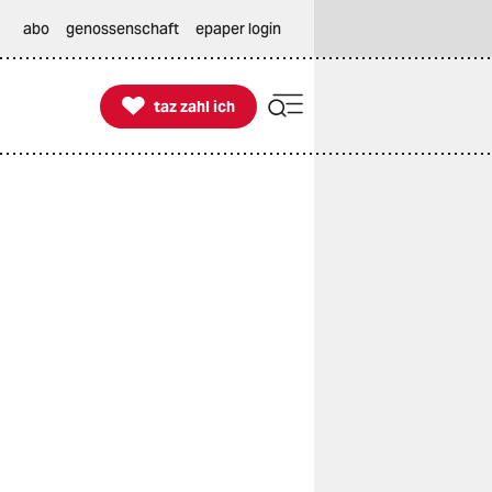
abo
genossenschaft
epaper login

taz zahl ich
taz zahl ich