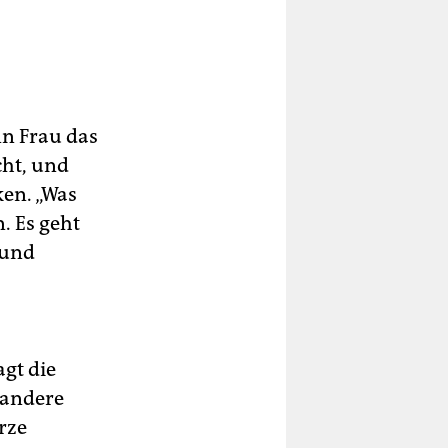
n Frau das
cht, und
en. „Was
. Es geht
 und
gt die
 andere
rze