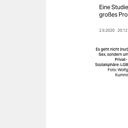
berlin
Eine Studie
nord
großes Prob
wahrheit
2.9.2020
20:12
verlag
Es geht nicht (nur
verlag
Sex, sondern um
Privat-
veranstaltungen
Sozialsphäre: LG
Foto: Wolf
shop
Kumm/
fragen & hilfe
unterstützen
abo
genossenschaft