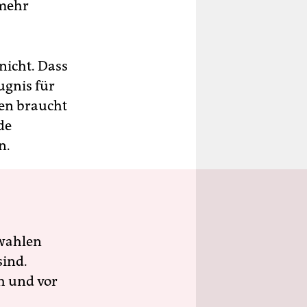
mehr
nicht. Dass
ugnis für
ten braucht
de
n.
wahlen
sind.
h und vor