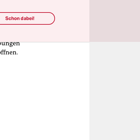
Gegenüber
ularen gibt
Schon dabei!
 eine
ibungen
ffnen.