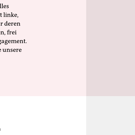
lles
 linke,
ür deren
n, frei
ngagement.
e unsere
n