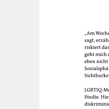
„Am Wochen
sagt, erzäh
riskiert d
geht mich 
eben nicht
Sozialsphä
Sichtbarkei
LGBTIQ-Men
Studie. Hi
diskrimini