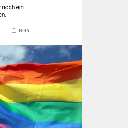
r noch ein
en.
teilen