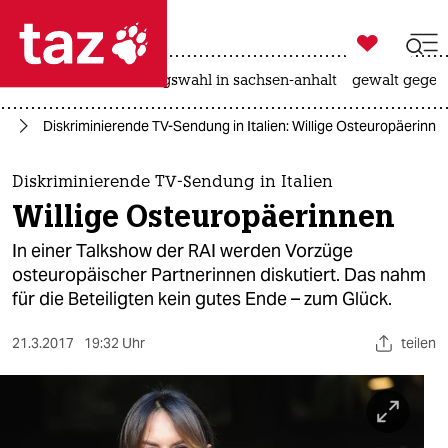

taz zahl ich
hitze
surfen
landtagswahl in sachsen-anhalt
gewalt gegen

taz zahl ich
en
Diskriminierende TV-Sendung in Italien: Willige Osteuropäerinne
taz zahl ich
themen
Diskriminierende TV-Sendung in Italien
Willige Osteuropäerinnen
politik
In einer Talkshow der RAI werden Vorzüge
öko
osteuropäischer Partnerinnen diskutiert. Das nahm
für die Beteiligten kein gutes Ende – zum Glück.
gesellschaft
21.3.2017
19:32 Uhr
teilen
kultur
sport