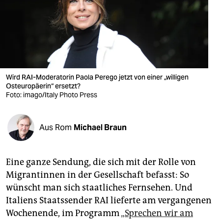
berlin
nord
wahrheit
verlag
Wird RAI-Moderatorin Paola Perego jetzt von einer „willigen
verlag
Osteuropäerin“ ersetzt?
Foto: imago/Italy Photo Press
veranstaltungen
shop
Aus Rom
Michael Braun
fragen & hilfe
Eine ganze Sendung, die sich mit der Rolle von
unterstützen
Migrantinnen in der Gesellschaft befasst: So
abo
wünscht man sich staatliches Fernsehen. Und
Italiens Staatssender RAI lieferte am vergangenen
genossenschaft
Wochenende, im Programm
„Sprechen wir am