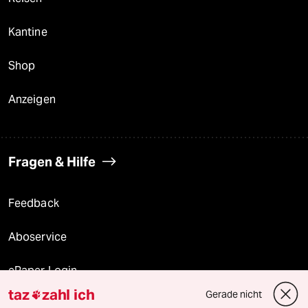
Kantine
Shop
Anzeigen
Fragen & Hilfe
Feedback
Aboservice
ePaper Login
taz
zahl ich
Gerade nicht

Downloads für Abonnierende