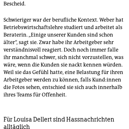
Filmvorführungen statt. Prominente tragen als
Bescheid.
Zeichen von Solidarität orange Armbänder oder
unterstützen Anti-Gewalt-Kampagnen in sozialen
Schwieriger war der berufliche Kontext. Weber hat
Medien. Für Projekte, die gewaltbetroffene Frauen in
140 Ländern unterstützen, kann zum Beispiel unter
Betriebswirtschaftslehre studiert und arbeitet als
www.gewalt-stoppen.org
an den „UN Trust Fund to
Beraterin. „Einige unserer Kunden sind schon
End Violence against Women“ gespendet werden.
älter“, sagt sie. Zwar habe ihr Arbeitgeber sehr
(taz)
verständnisvoll reagiert. Doch noch immer falle
ihr manchmal schwer, sich nicht vorzustellen, was
wäre, wenn die Kunden sie nackt kennen würden.
Weil sie das Gefühl hatte, eine Belastung für ihren
Arbeitgeber werden zu können, falls Kun­d:in­nen
die Fotos sehen, entschied sie sich auch innerhalb
ihres Teams für Offenheit.
Für Louisa Dellert sind Hassnachrichten
alltäglich