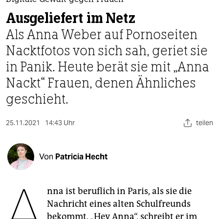
berlin
Digitale Gewalt gegen Frauen
Ausgeliefert im Netz
nord
Als Anna Weber auf Pornoseiten
wahrheit
Nacktfotos von sich sah, geriet sie
in Panik. Heute berät sie mit „Anna
verlag
Nackt“ Frauen, denen Ähnliches
verlag
geschieht.
veranstaltungen
25.11.2021
14:43 Uhr
teilen
shop
fragen & hilfe
Von
Patricia Hecht
unterstützen
A
abo
nna ist beruflich in Paris, als sie die
genossenschaft
Nachricht eines alten Schulfreunds
bekommt. „Hey Anna“, schreibt er im