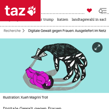

taz zahl ich
bergsteigen
usa unter trump
katzen
landtagswahl in sachs

taz zahl ich
nd Recherche
Digitale Gewalt gegen Frauen: Ausgeliefert im Netz
taz zahl ich
themen
politik
öko
gesellschaft
kultur
Illustration: Xueh Magrini Troll
sport