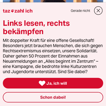
taz
zahl ich
Gerade nicht

Gewalt gegen Frauen
Links lesen, rechts
Die Täter sind überall
bekämpfen
Auf einer Konferenz werden innovative Ansätze zur
Bekämpfung von Gewalt gegen Frauen gesucht.
Mit doppelter Kraft für eine offene Gesellschaft!
Besonders digitales Nachstellen erfordert ein Umdenken.
Besonders jetzt brauchen Menschen, die sich gegen
Von
Uta Schleiermacher
Rechtsextremismus einsetzen, unsere Solidarität.
Daher gehen 50 Prozent der Einnahmen aus
Neuanmeldungen an „Alles beginnt im Zentrum“ –
eine Kampagne, die bedrohte linke Kulturzentren
und Jugendorte unterstützt. Sind Sie dabei?

Ja, ich will
Schon dabei!