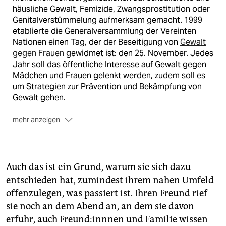
häusliche Gewalt, Femizide, Zwangsprostitution oder
Genitalverstümmelung aufmerksam gemacht. 1999
etablierte die Generalversammlung der Vereinten
Nationen einen Tag, der der Beseitigung von
Gewalt
gegen Frauen
gewidmet ist: den 25. November. Jedes
Jahr soll das öffentliche Interesse auf Gewalt gegen
Mädchen und Frauen gelenkt werden, zudem soll es
um Strate­gien zur Prävention und Bekämpfung von
Gewalt gehen.
mehr anzeigen
Die Farbe Orange
Die Vereinten Nationen haben auch
die Kampagne „
Orange the World
“ ins Leben gerufen.
Die Farbe Orange soll eine Zukunft ohne Gewalt
Auch das ist ein Grund, warum sie sich dazu
gegen Frauen symbolisieren. In vielen Städten
entschieden hat, zumindest ihrem nahen Umfeld
weltweit, darunter auch in 122 deutschen wie
offenzulegen, was passiert ist. Ihren Freund rief
München, Berlin, Speyer oder Wetzlar, werden am 25.
November Gebäude und Denkmäler in Orange
sie noch an dem Abend an, an dem sie davon
beleuchtet, finden Veranstaltungen, Lesungen und
erfuhr, auch Freun­d:inn­nen und Familie wissen