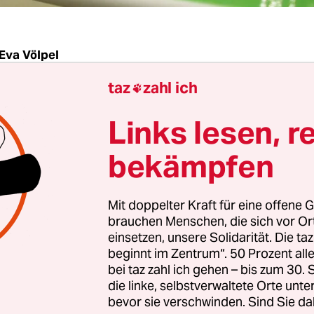
Eva Völpel
taz
zahl ich

| Empfänger von Arbeitslosengeld II, dem sogen
Links lesen, r
müssen sich auf neue Regelungen einstellen. Eine
eitsgruppe hat Vorschläge zur Reform des
bekämpfen
zbuchs II erarbeitet. Allerdings besteht – anders 
erichtete – noch kein Konsens über einige Vorstö
Mit doppelter Kraft für eine offene G
brauchen Menschen, die sich vor O
: Die Hartz-Gesetze sollen vereinfacht werden. I
einsetzen, unsere Solidarität. Die ta
beginnt im Zentrum“. 50 Prozent a
n Sozial- und Arbeitsminister von Bund und Län
bei taz zahl ich gehen – bis zum 30
ne Arbeitsgruppe eingerichtet. Diese erarbeitet m
die linke, selbstverwaltete Orte unte
n Spitzenverbänden und der Bundesagentur für
bevor sie verschwinden. Sind Sie da