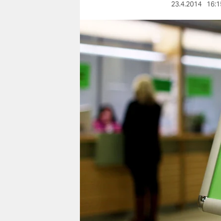
berlin
23.4.2014
16:1
nord
wahrheit
verlag
verlag
veranstaltungen
shop
fragen & hilfe
unterstützen
abo
genossenschaft