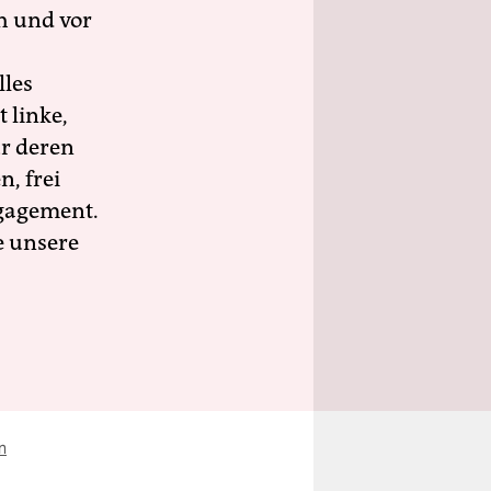
h und vor
lles
 linke,
ür deren
n, frei
ngagement.
e unsere
n