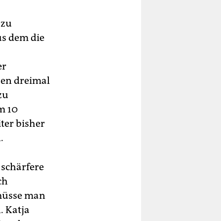
 zu
us dem die
er
hen dreimal
zu
m 10
ter bisher
.
 schärfere
ch
 müsse man
. Katja