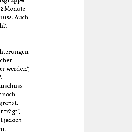
itsgruppe
 12 Monate
 muss. Auch
hlt
echterungen
acher
er werden“,
A
 Zuschuss
r noch
grenzt.
 trägt“,
st jedoch
en.