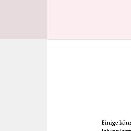
(BA) seit J
Einige kön