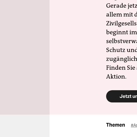
Gerade jet
allem mit d
Zivilgesell
beginnt im
selbstverw
Schutz und 
zugänglich
Finden Sie
Aktion.
Jetzt u
Themen
#A