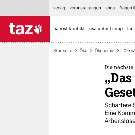
hautnavigation anspringen
hauptinhalt anspringen
footer anspringen
verlag
veranstaltungen
shop
fragen &
nahost-konflikt
usa unter trump
lan

taz zahl ich
taz zahl ich
Startseite
Öko
Ökonomie
Die n
themen
politik
Die nächste
„Das 
öko
Gese
gesellschaft
Schärfere 
kultur
Eine Kommi
Arbeitslose
sport