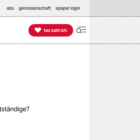
abo
genossenschaft
epaper login

taz zahl ich
taz zahl ich
stständige?