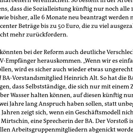
itarbeitern vereinfachen. So besteht in der Arbe
ns, dass die Sozialleistung künftig nur noch alle
 wie bisher, alle 6 Monate neu beantragt werden
bcenter Beträge bis zu 50 Euro, die zu viel ausgeza
cht mehr zurückfordern.
 könnten bei der Reform auch deutliche Verschl
IV-Empfänger herauskommen. „Wenn wir es einf
len, wird es sicher auch wieder etwas ungerecht
d
BA-Vorstandsmitglied Heinrich Alt. So hat die B
gen, dass Selbstständige, die sich nur mit einem
er Wasser halten können, auf diesen künftig nu
ei Jahre lang Anspruch haben sollen, statt unbe
Jahren zeigt sich, wenn ein Geschäftsmodell nicht
 Mirtschin, eine Sprecherin der BA. Der Vorstoß i
allen Arbeitsgruppenmitgliedern abgenickt word