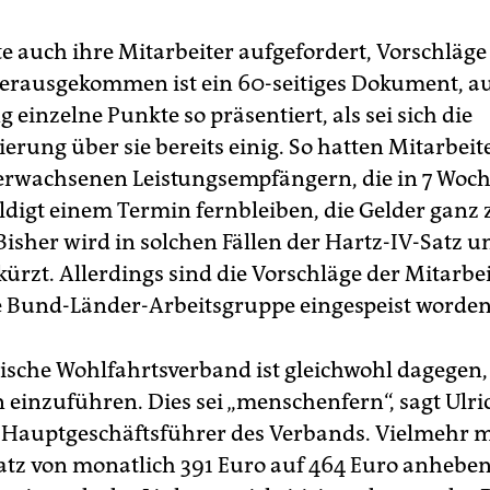
te auch ihre Mitarbeiter aufgefordert, Vorschläge
rausgekommen ist ein 60-seitiges Dokument, a
g einzelne Punkte so präsentiert, als sei sich die
erung über sie bereits einig. So hatten Mitarbeit
 erwachsenen Leistungsempfängern, die in 7 Woc
digt einem Termin fernbleiben, die Gelder ganz 
Bisher wird in solchen Fällen der Hartz-IV-Satz u
ürzt. Allerdings sind die Vorschläge der Mitarbei
ie Bund-Länder-Arbeitsgruppe eingespeist worden
tische Wohlfahrtsverband ist gleichwohl dagegen,
 einzuführen. Dies sei „menschenfern“, sagt Ulri
 Hauptgeschäftsführer des Verbands. Vielmehr
atz von monatlich 391 Euro auf 464 Euro anheben