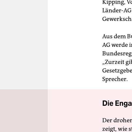
Kipping, Vo
Länder-AG 
Gewerkschaf
Aus dem Bu
AG werde i
Bundesregi
„Zurzeit gi
Gesetzgeber
Sprecher.
Die Enga
Der drohe
zeigt, wie