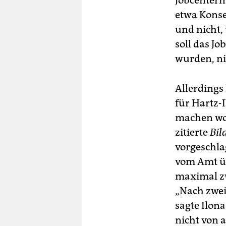
Jobcenterm
etwa Konse
und nicht,
soll das Jo
wurden, ni
Allerdings
für Hartz-
machen wol
zitierte
Bil
vorgeschla
vom Amt üb
maximal zw
„Nach zwei 
sagte Ilona
nicht von 