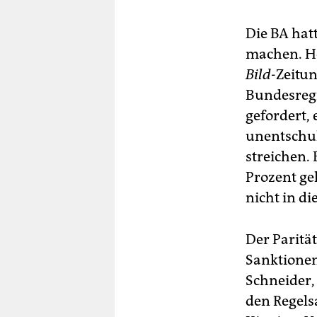
Die BA hat
machen. He
Bild
-Zeitun
Bundesregi
gefordert,
unentschul
streichen. 
Prozent gek
nicht in d
Der Paritä
Sanktionen
Schneider,
den Regels