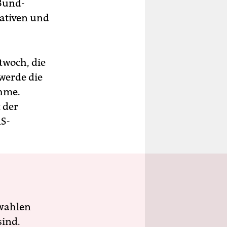
 Bund-
iativen und
twoch, die
 werde die
ehme.
 der
AS-
wahlen
sind.