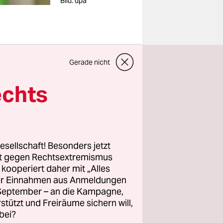
Bild: dpa
Gerade nicht
annten
echts
 Bund-
als
Bild
am
ße.
esellschaft! Besonders jetzt
rt gegen Rechtsextremismus
m November
z kooperiert daher mit „Alles
ller Einnahmen aus Anmeldungen
dern
. September – an die Kampagne,
it den
rstützt und Freiräume sichern will,
 Arbeit
bei?