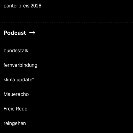
panterpreis 2026
Podcast
bundestalk
fernverbindung
klima update°
Mauerecho
Freie Rede
reingehen