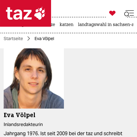

taz zahl ich
iran-krieg
ceuta
hitze
katzen
landtagswahl in sachsen-an

taz zahl ich
Startseite
Eva Völpel
taz zahl ich
themen
politik
öko
gesellschaft
kultur
Eva Völpel
sport
Inlandsredakteurin
Jahrgang 1976. Ist seit 2009 bei der taz und schreibt