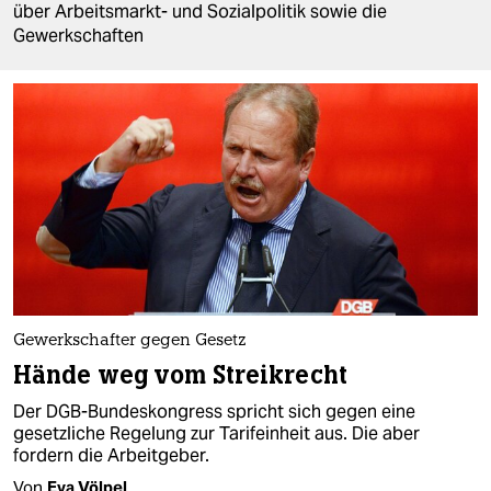
berlin
über Arbeitsmarkt- und Sozialpolitik sowie die
Gewerkschaften
nord
wahrheit
verlag
verlag
veranstaltungen
shop
fragen & hilfe
Gewerkschafter gegen Gesetz
unterstützen
Hände weg vom Streikrecht
abo
Der DGB-Bundeskongress spricht sich gegen eine
gesetzliche Regelung zur Tarifeinheit aus. Die aber
genossenschaft
fordern die Arbeitgeber.
Von
Eva Völpel