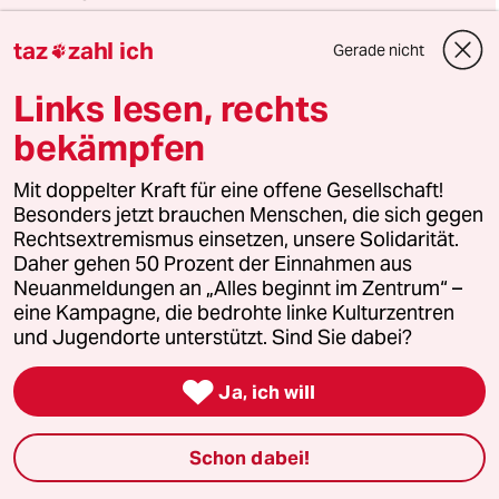
Herausgegeben von Harald Welzer
taz
zahl ich
Gerade nicht

Jetzt abonnieren
Links lesen, rechts
bekämpfen
Mit doppelter Kraft für eine offene Gesellschaft!
6 Kommentare
/
Neueste
Älteste
Besonders jetzt brauchen Menschen, die sich gegen
Rechtsextremismus einsetzen, unsere Solidarität.
Daher gehen 50 Prozent der Einnahmen aus
einloggen
Neuanmeldungen an „Alles beginnt im Zentrum“ –
eine Kampagne, die bedrohte linke Kulturzentren
und Jugendorte unterstützt. Sind Sie dabei?
Die Kommentarfunktion unter diesem Artikel ist
geschlossen.

Ja, ich will
Wir öffnen die Kommentarspalte bei ausgewählten
Artikeln für etwa drei Tage –
hier sind sie zu finden
.
Schon dabei!