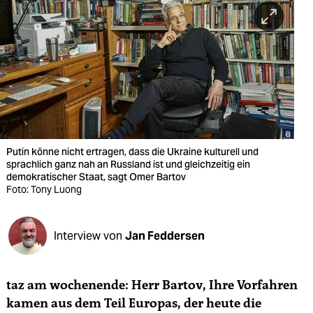
berlin
nord
wahrheit
verlag
verlag
veranstaltungen
Putin könne nicht ertragen, dass die Ukraine kulturell und
sprachlich ganz nah an Russland ist und gleichzeitig ein
shop
demokratischer Staat, sagt Omer Bartov
Foto: Tony Luong
fragen & hilfe
unterstützen
Interview von
Jan Feddersen
abo
taz am wochenende: Herr Bartov, Ihre Vorfahren
genossenschaft
kamen aus dem Teil Europas, der heute die