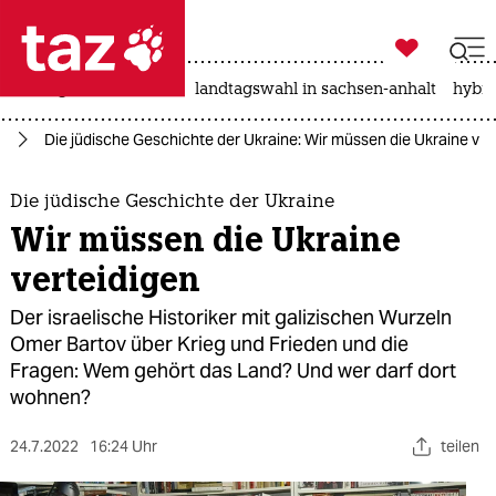

taz zahl ich
niedrigwasser
rente
landtagswahl in sachsen-anhalt
hybri

taz zahl ich
ne
Die jüdische Geschichte der Ukraine: Wir müssen die Ukraine ver
taz zahl ich
themen
Die jüdische Geschichte der Ukraine
Wir müssen die Ukraine
politik
verteidigen
öko
Der israelische Historiker mit galizischen Wurzeln
Omer Bartov über Krieg und Frieden und die
gesellschaft
Fragen: Wem gehört das Land? Und wer darf dort
wohnen?
kultur
24.7.2022
sport
16:24 Uhr
teilen