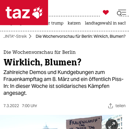

taz zahl ich
bergsteigen
usa unter trump
katzen
landtagswahl in sachs

taz zahl ich
FLINTA*-Streik
Die Wochenvorschau für Berlin: Wirklich, Blumen?
taz zahl ich
themen
Die Wochenvorschau für Berlin
Wirklich, Blumen?
politik
Zahlreiche Demos und Kundgebungen zum
öko
Frauenkampftag am 8. März und ein öffentlich Piss-
In: In dieser Woche ist solidarisches Kämpfen
gesellschaft
angesagt.
kultur
7.3.2022
7:00 Uhr
teilen
sport