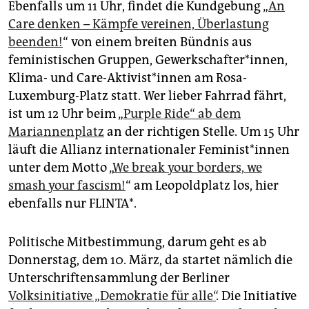
Ebenfalls um 11 Uhr, findet die Kundgebung „
An
Care denken – Kämpfe vereinen, Überlastung
beenden!
“ von einem breiten Bündnis aus
feministischen Gruppen, Gewerkschafter*innen,
Klima- und Care-Aktivist*innen am Rosa-
Luxemburg-Platz statt. Wer lieber Fahrrad fährt,
ist um 12 Uhr beim „
Purple Ride“ ab dem
Mariannenplatz
an der richtigen Stelle. Um 15 Uhr
läuft die Allianz internationaler Fe­mi­nis­t*in­nen
unter dem Motto „
We break your borders, we
smash your fascism!
“ am Leopoldplatz los, hier
ebenfalls nur FLINTA*.
Politische Mitbestimmung, darum geht es ab
Donnerstag, dem 10. März, da startet nämlich die
Unterschriftensammlung der Berliner
Volksinitiative „Demokratie für alle“
. Die Initiative