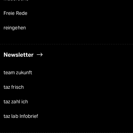
Freie Rede
reingehen
Newsletter
team zukunft
taz frisch
taz zahl ich
taz lab Infobrief