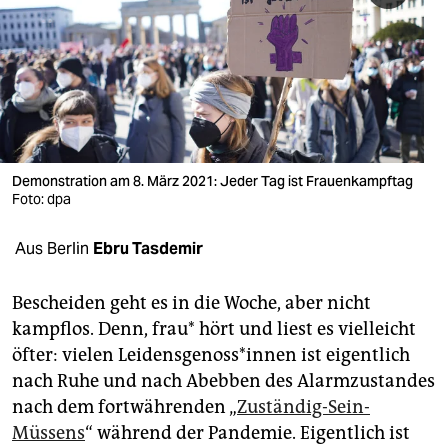
berlin
nord
wahrheit
verlag
verlag
Demonstration am 8. März 2021: Jeder Tag ist Frauenkampftag
Foto: dpa
veranstaltungen
Aus Berlin
Ebru Tasdemir
shop
fragen & hilfe
Bescheiden geht es in die Woche, aber nicht
kampflos. Denn, frau* hört und liest es vielleicht
unterstützen
öfter: vielen Lei­dens­ge­nos­s*in­nen ist eigentlich
abo
nach Ruhe und nach Abebben des Alarmzustandes
nach dem fortwährenden „
Zuständig-Sein-
genossenschaft
Müssens
“ während der Pandemie. Eigentlich ist