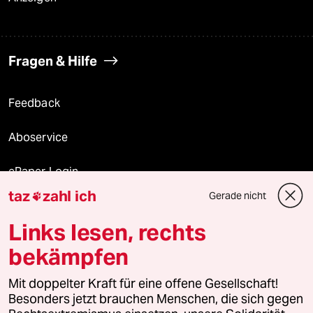
Fragen & Hilfe
Feedback
Aboservice
ePaper Login
taz
zahl ich
Gerade nicht

Downloads für Abonnierende
Links lesen, rechts
bekämpfen
© 2026 taz Verlags und Vertriebs GmbH
Mit doppelter Kraft für eine offene Gesellschaft!
Alle Rechte vorbehalten. Bei rechtlichen Fragen oder für Genehmigungen
wenden Sie sich bitte an
lizenzen@taz.de
Besonders jetzt brauchen Menschen, die sich gegen