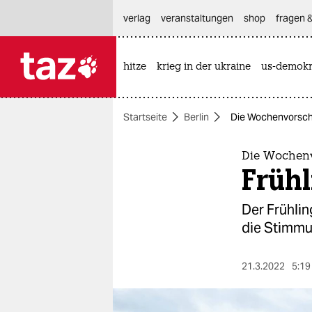
hautnavigation anspringen
hauptinhalt anspringen
footer anspringen
verlag
veranstaltungen
shop
fragen &
hitze
krieg in der ukraine
us-demokr

taz zahl ich
taz zahl ich
Startseite
Berlin
Die Wochenvorschau
themen
politik
Die Wochenv
Frühl
öko
Der Frühlin
gesellschaft
die Stimmu
kultur
21.3.2022
5:19
sport