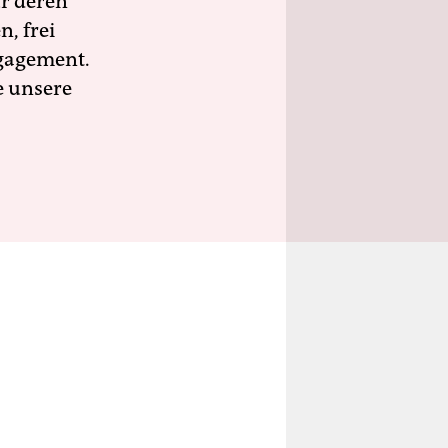
ür deren
n, frei
ngagement.
e unsere