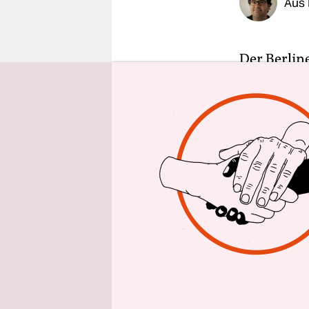
Aus 
epaper login
Der Berline
und manche
Langem. Ni
Mangelware
lange kein
Himmel. Pl
die Ukraine
Nun ist Fr
russischen
der schöns
Berlin. Zum
nie einen 