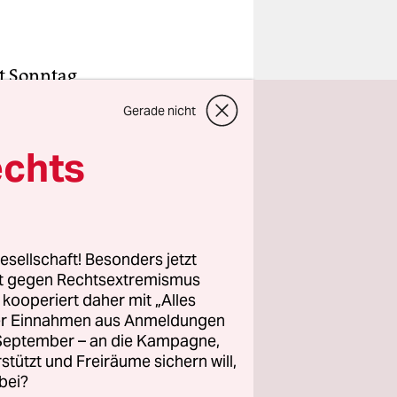
it Sonntag,
seit
Gerade nicht
ar
u war,
echts
e am
ieg gegen
esellschaft! Besonders jetzt
rt gegen Rechtsextremismus
e) den
z kooperiert daher mit „Alles
r Beginn
ller Einnahmen aus Anmeldungen
hier in
. September – an die Kampagne,
als habe es
rstützt und Freiräume sichern will,
bei?