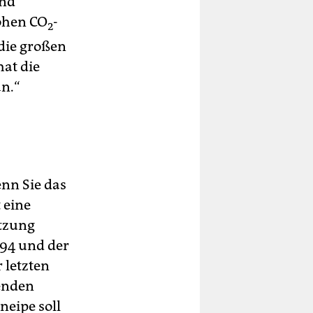
und
ohen CO
-
2
 die großen
at die
an.“
enn Sie das
 eine
etzung
94 und der
 letzten
tenden
Kneipe soll