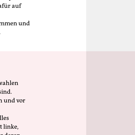
afür auf
kommen und
d
wahlen
sind.
h und vor
lles
 linke,