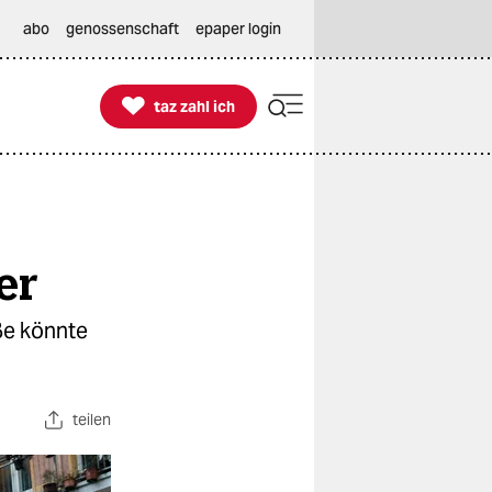
abo
genossenschaft
epaper login

taz zahl ich
taz zahl ich
er
ße könnte
teilen