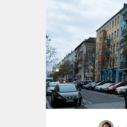
berlin
nord
wahrheit
verlag
verlag
veranstaltungen
shop
fragen & hilfe
unterstützen
abo
genossenschaft