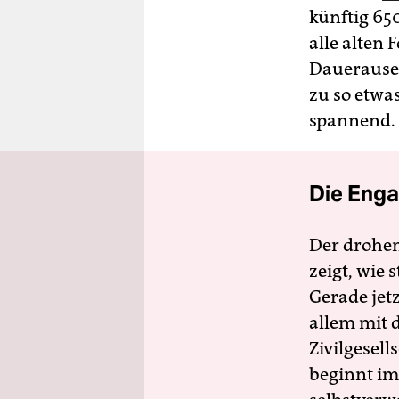
künftig 65
alle alten 
Dauerause
zu so etwa
spannend.
Die Enga
Der drohe
zeigt, wie
Gerade jet
allem mit d
Zivilgesell
beginnt im