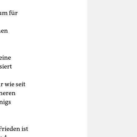
um für
hen
eine
siert
r wie seit
ineren
nigs
Frieden ist