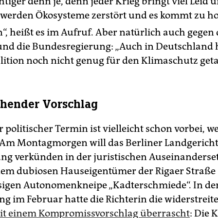
htiger denn je, denn jeder Krieg bringt viel Leid 
werden Ökosysteme zerstört und es kommt zu h
“, heißt es im Aufruf. Aber natürlich auch gegen
nd die Bundesregierung: „Auch in Deutschland h
ition noch nicht genug für den Klimaschutz get
hender Vorschlag
 politischer Termin ist vielleicht schon vorbei, w
. Am Montagmorgen will das Berliner Landgericht
ng verkünden in der juristischen Auseinanders
em dubiosen Hauseigentümer der Rigaer Straße 
sigen Autonomenkneipe „Kadterschmiede“. In der
g im Februar hatte die Richterin die widerstrei
it einem Kompromissvorschlag überrascht
: Die 