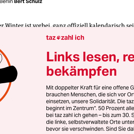
Berlin
Bert Schulz
r Winter ist vorbei, ganz offiziell kalendarisch se
 sagen ja, es sei einer der schlimmsten gewesen 
taz
zahl ich

cht wegen der Kälte oder des Schnees – beides w
 in den letzten Monaten. Sondern weil er so gra
Links lesen, r
 Sonnenstrahl durchkam durch die düstere Supp
bekämpfen
us Corona. Plus am Ende dann auch noch der Kr
. Tristesse allerorten. Puh.
Mit doppelter Kraft für eine offene G
brauchen Menschen, die sich vor O
ühling, und auch wenn dieser (wie so vieles ander
einsetzen, unsere Solidarität. Die ta
 Herrscher Putin kaum beeindrucken dürfte: De
beginnt im Zentrum“. 50 Prozent a
ten Jahreszeit kann befreiend wirken, zumindest 
bei taz zahl ich gehen – bis zum 30
al die Sonne in den nächsten Tage scheinen soll, 
die linke, selbstverwaltete Orte unte
bevor sie verschwinden. Sind Sie da
Winter gegeben.