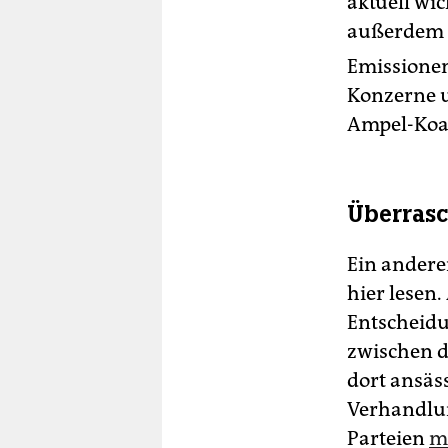
aktuell wic
außerdem 
Emissionen
Konzerne u
Ampel-Koal
Überrasc
Ein anderer
hier lesen
Entscheidu
zwischen d
dort ansäs
Verhandlun
Parteien
m