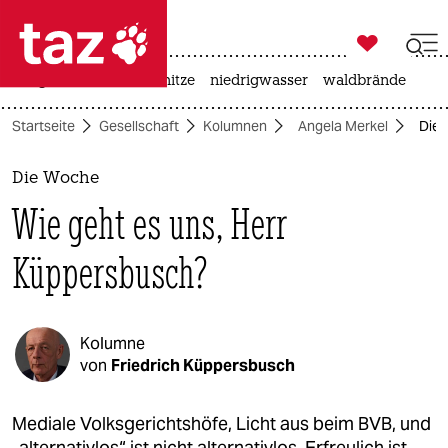

taz zahl ich
krieg in der ukraine
hitze
niedrigwasser
waldbrände

taz zahl ich
Startseite
Gesellschaft
Kolumnen
Angela Merkel
Die 
taz zahl ich
themen
Die Woche
Wie geht es uns, Herr
politik
Küppersbusch?
öko
gesellschaft
Kolumne
kultur
von
Friedrich Küppersbusch
sport
Mediale Volksgerichtshöfe, Licht aus beim BVB, und
„alternativlos“ ist nicht alternativlos. Erfreulich ist