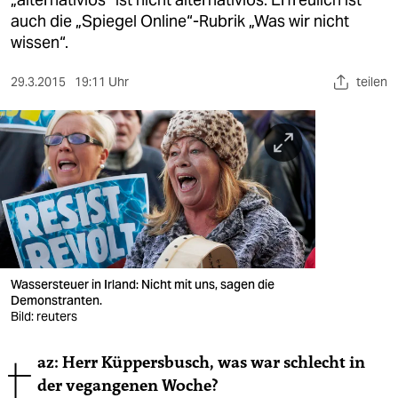
berlin
auch die „Spiegel Online“-Rubrik „Was wir nicht
nord
wissen“.
wahrheit
29.3.2015
19:11 Uhr
teilen
verlag
verlag
veranstaltungen
shop
fragen & hilfe
Wassersteuer in Irland: Nicht mit uns, sagen die
unterstützen
Demonstranten.
Bild: reuters
abo
t
az: Herr Küppersbusch, was war schlecht in
genossenschaft
der vegangenen Woche?