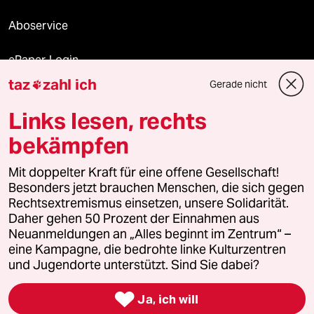
Aboservice
ePaper Login
taz
zahl ich
Gerade nicht

Downloads für Abonnierende
Links lesen, rechts
bekämpfen
© 2026 taz Verlags und Vertriebs GmbH
Alle Rechte vorbehalten. Bei rechtlichen Fragen oder für Genehmigungen
Mit doppelter Kraft für eine offene Gesellschaft!
wenden Sie sich bitte an
lizenzen@taz.de
Besonders jetzt brauchen Menschen, die sich gegen
Rechtsextremismus einsetzen, unsere Solidarität.
Daher gehen 50 Prozent der Einnahmen aus
Feedback
Redaktionsstatut
Kommune-Richtlinien
KI-
Neuanmeldungen an „Alles beginnt im Zentrum“ –
eine Kampagne, die bedrohte linke Kulturzentren
Leitlinie
Informant
Datenschutz
Impressum
AGB
und Jugendorte unterstützt. Sind Sie dabei?
Seitenwende
Einwilligungen widerrufen (Ads)

Ja, ich will