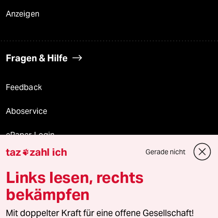
Anzeigen
Fragen & Hilfe
Feedback
Aboservice
ePaper Login
taz
zahl ich
Gerade nicht

Downloads für Abonnierende
Links lesen, rechts
bekämpfen
© 2026 taz Verlags und Vertriebs GmbH
Mit doppelter Kraft für eine offene Gesellschaft!
Alle Rechte vorbehalten. Bei rechtlichen Fragen oder für Genehmigungen