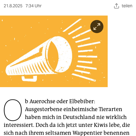
berlin
21.8.2025
7:34 Uhr
teilen
nord
wahrheit
verlag
verlag
veranstaltungen
shop
fragen & hilfe
O
unterstützen
b Auerochse oder Elbebiber:
Ausgestorbene einheimische Tierarten
abo
haben mich in Deutschland nie wirklich
interessiert. Doch da ich jetzt unter Kiwis lebe, die
genossenschaft
sich nach ihrem seltsamen Wappentier benennen