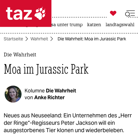

taz zahl ich
hitze
bergsteigen
usa unter trump
katzen
landtagswahl i

taz zahl ich
Startseite
Wahrheit
Die Wahrheit: Moa im Jurassic Park
taz zahl ich
themen
Die Wahrheit
Moa im Jurassic Park
politik
öko
Kolumne
Die Wahrheit
gesellschaft
von
Anke Richter
kultur
Neues aus Neuseeland: Ein Unternehmen des „Herr
der Ringe“-Regisseurs Peter Jackson will ein
sport
ausgestorbenes Tier klonen und wiederbeleben.