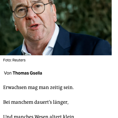
berlin
nord
wahrheit
verlag
verlag
veranstaltungen
Foto: Reuters
shop
Von
Thomas Gsella
fragen & hilfe
unterstützen
Erwachsen mag man zeitig sein.
abo
Bei manchem dauert’s länger,
genossenschaft
Und manches Wesen altert klein.