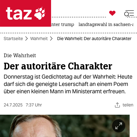

taz zahl ich
nahost-konflikt
usa unter trump
landtagswahl in sachsen-an

taz zahl ich
Startseite
Wahrheit
Die Wahrheit: Der autoritäre Charakter
taz zahl ich
themen
Die Wahrheit
Der autoritäre Charakter
politik
Donnerstag ist Gedichtetag auf der Wahrheit: Heute
öko
darf sich die geneigte Leserschaft an einem Poem
über einen kleinen Mann im Ministeramt erfreuen.
gesellschaft
24.7.2025
7:37 Uhr
teilen
kultur
sport