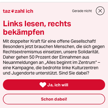
Das erste Garderegiment
taz
zahl ich
Gerade nicht

Dient oftmals auch zur Wache,
Links lesen, rechts
Im Ernstfall sicher justament
bekämpfen
Kommt es aber "zur Sache".
Mit doppelter Kraft für eine offene Gesellschaft!
Besonders jetzt brauchen Menschen, die sich gegen
Und hat man "Riesen-Silhouette",
Rechtsextremismus einsetzen, unsere Solidarität.
Daher gehen 50 Prozent der Einnahmen aus
Ist man dem Gegner groß als Ziel,
Neuanmeldungen an „Alles beginnt im Zentrum“ –
eine Kampagne, die bedrohte linke Kulturzentren
Liegt schnell man auf dem "Totenbette",
und Jugendorte unterstützt. Sind Sie dabei?
Der "Ehre" war es dann zuviel.

Ja, ich will
/
Schon dabei!
www.kinderzeitmasc...-die-langen-kerls/