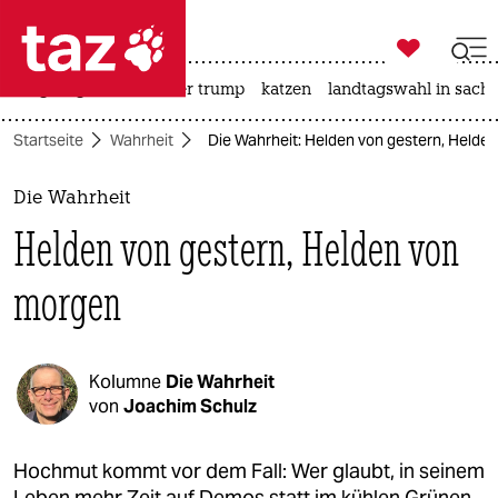

taz zahl ich
bergsteigen
usa unter trump
katzen
landtagswahl in sachs

taz zahl ich
Startseite
Wahrheit
Die Wahrheit: Helden von gestern, Helde
taz zahl ich
themen
Die Wahrheit
Helden von gestern, Helden von
politik
morgen
öko
gesellschaft
Kolumne
Die Wahrheit
kultur
von
Joachim Schulz
sport
Hochmut kommt vor dem Fall: Wer glaubt, in seinem
Leben mehr Zeit auf Demos statt im kühlen Grünen