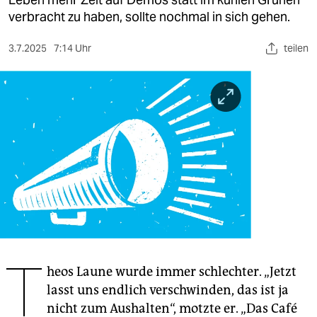
berlin
verbracht zu haben, sollte nochmal in sich gehen.
nord
3.7.2025
7:14 Uhr
teilen
wahrheit
verlag
verlag
veranstaltungen
shop
fragen & hilfe
unterstützen
T
abo
heos Laune wurde immer schlechter. „Jetzt
lasst uns endlich verschwinden, das ist ja
genossenschaft
nicht zum Aushalten“, motzte er. „Das Café