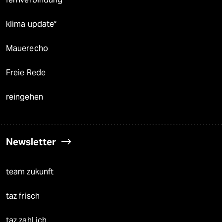
klima update°
Mauerecho
Freie Rede
reingehen
Newsletter
team zukunft
taz frisch
taz zahl ich