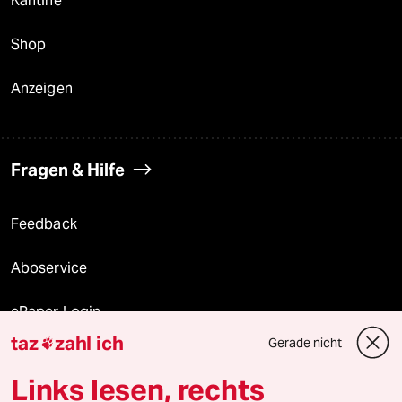
Kantine
Shop
Anzeigen
Fragen & Hilfe
Feedback
Aboservice
ePaper Login
taz
zahl ich
Gerade nicht

Downloads für Abonnierende
Links lesen, rechts