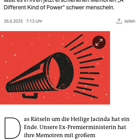
berlin
Different Kind of Power“ schwer menscheln.
nord
26.6.2025
7:13 Uhr
teilen
wahrheit
verlag
verlag
veranstaltungen
shop
fragen & hilfe
unterstützen
D
abo
as Rätseln um die Heilige Jacinda hat ein
Ende. Unsere Ex-Premierministerin hat
genossenschaft
ihre Memoiren mit großem