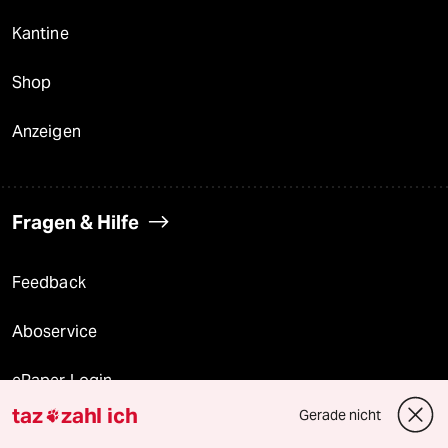
Kantine
Shop
Anzeigen
Fragen & Hilfe
Feedback
Aboservice
ePaper Login
taz
zahl ich
Gerade nicht

Downloads für Abonnierende