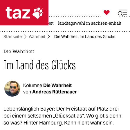

taz zahl ich
autowahn
hitze
arbeit
landtagswahl in sachsen-anhalt

taz zahl ich
Startseite
Wahrheit
Die Wahrheit: Im Land des Glücks
taz zahl ich
themen
Die Wahrheit
Im Land des Glücks
politik
öko
Kolumne
Die Wahrheit
gesellschaft
von
Andreas Rüttenauer
kultur
Lebenslänglich Bayer: Der Freistaat auf Platz drei
bei einem seltsamen „Glücksatlas“. Wo gibt’s denn
sport
so was? Hinter Hamburg. Kann nicht wahr sein.​