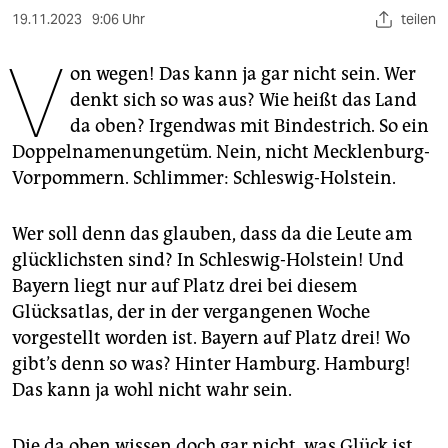
berlin
19.11.2023
9:06 Uhr
teilen
nord
V
on wegen! Das kann ja gar nicht sein. Wer
wahrheit
denkt sich so was aus? Wie heißt das Land
da oben? Irgendwas mit Bindestrich. So ein
verlag
Doppelnamenungetüm. Nein, nicht Mecklenburg-
verlag
Vorpommern. Schlimmer: Schleswig-Holstein.
veranstaltungen
Wer soll denn das glauben, dass da die Leute am
shop
glücklichsten sind? In Schleswig-Holstein! Und
Bayern liegt nur auf Platz drei bei diesem
fragen & hilfe
Glücksatlas, der in der vergangenen Woche
unterstützen
vorgestellt worden ist. Bayern auf Platz drei! Wo
gibt’s denn so was? Hinter Hamburg. Hamburg!
abo
Das kann ja wohl nicht wahr sein.
genossenschaft
Die da oben wissen doch gar nicht, was Glück ist.