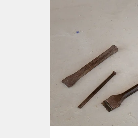
berlin
nord
wahrheit
verlag
verlag
veranstaltungen
shop
fragen & hilfe
unterstützen
abo
genossenschaft