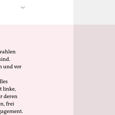
wahlen
sind.
h und vor
lles
 linke,
ür deren
n, frei
ngagement.