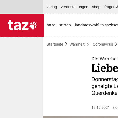
hautnavigation anspringen
hauptinhalt anspringen
footer anspringen
verlag
veranstaltungen
shop
fragen &
hitze
surfen
landtagswahl in sachse

taz zahl ich
taz zahl ich
Startseite
Wahrheit
Coronavirus
themen
politik
Die Wahrhei
Liebe
öko
Donnerstag 
gesellschaft
geneigte L
Querdenker
kultur
sport
16.12.2021
8:0