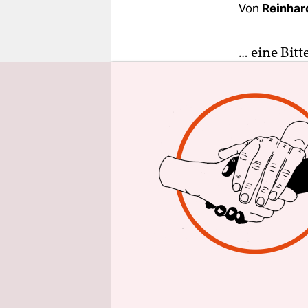
epaper login
Von
Reinha
… eine Bitte
brav nach a