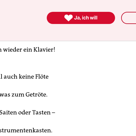

Ja, ich will
e, schenke mir
 wieder ein Klavier!
l auch keine Flöte
 was zum Getröte.
Saiten oder Tasten –
nstrumentenkasten.