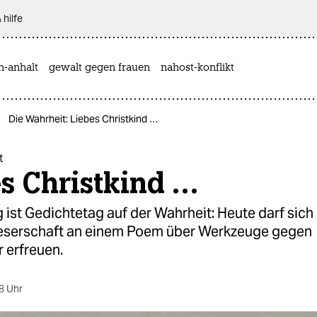
 hilfe
n-anhalt
gewalt gegen frauen
nahost-konflikt
Die Wahrheit: Liebes Christkind …
t
s Christkind …
ist Gedichtetag auf der Wahrheit: Heute darf sich 
eserschaft an einem Poem über Werkzeuge gegen
 erfreuen.
8 Uhr