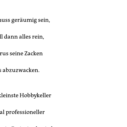
uss geräumig sein,
l dann alles rein,
us seine Zacken
s abzuzwacken.
kleinste Hobbykeller
al professioneller