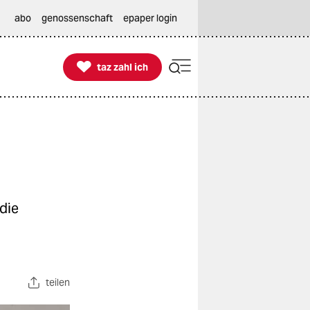
abo
genossenschaft
epaper login

taz zahl ich
taz zahl ich
die
teilen