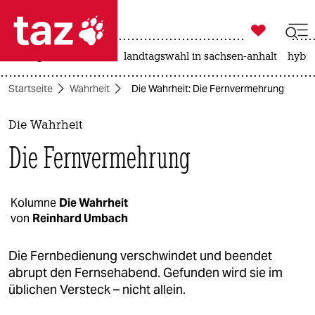

taz zahl ich
niedrigwasser
rente
landtagswahl in sachsen-anhalt
hybri

taz zahl ich
Startseite
Wahrheit
Die Wahrheit: Die Fernvermehrung
taz zahl ich
themen
Die Wahrheit
Die Fernvermehrung
politik
öko
Kolumne
Die Wahrheit
von
Reinhard Umbach
gesellschaft
kultur
Die Fernbedienung verschwindet und beendet
abrupt den Fernsehabend. Gefunden wird sie im
sport
üblichen Versteck – nicht allein.