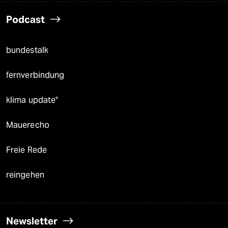
Podcast
bundestalk
fernverbindung
klima update°
Mauerecho
Freie Rede
reingehen
Newsletter