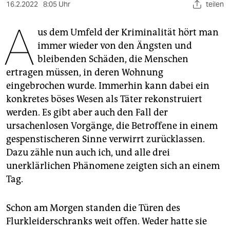
berlin
16.2.2022
8:05 Uhr
teilen
A
nord
us dem Umfeld der Kriminalität hört man
immer wieder von den Ängsten und
wahrheit
bleibenden Schäden, die Menschen
verlag
ertragen müssen, in deren Wohnung
eingebrochen wurde. Immerhin kann dabei ein
verlag
konkretes böses Wesen als Täter rekonstruiert
veranstaltungen
werden. Es gibt aber auch den Fall der
ursachenlosen Vorgänge, die Betroffene in einem
shop
gespenstischeren Sinne verwirrt zurücklassen.
fragen & hilfe
Dazu zähle nun auch ich, und alle drei
unerklärlichen Phänomene zeigten sich an einem
unterstützen
Tag.
abo
Schon am Morgen standen die Türen des
genossenschaft
Flurkleiderschranks weit offen. Weder hatte sie