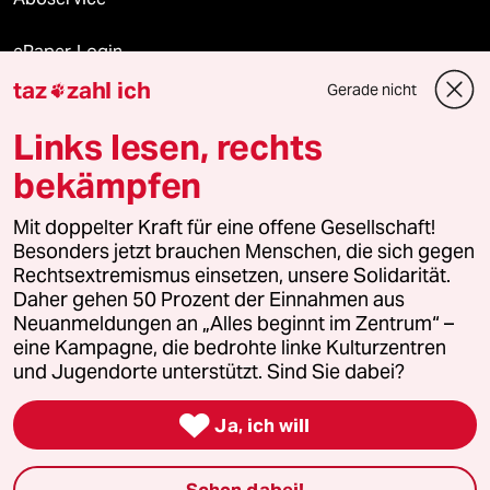
ePaper Login
taz
zahl ich
Gerade nicht

Downloads für Abonnierende
Links lesen, rechts
bekämpfen
© 2026 taz Verlags und Vertriebs GmbH
Mit doppelter Kraft für eine offene Gesellschaft!
Alle Rechte vorbehalten. Bei rechtlichen Fragen oder für Genehmigungen
wenden Sie sich bitte an
lizenzen@taz.de
Besonders jetzt brauchen Menschen, die sich gegen
Rechtsextremismus einsetzen, unsere Solidarität.
Daher gehen 50 Prozent der Einnahmen aus
Feedback
Redaktionsstatut
Kommune-Richtlinien
KI-
Neuanmeldungen an „Alles beginnt im Zentrum“ –
eine Kampagne, die bedrohte linke Kulturzentren
Leitlinie
Informant
Datenschutz
Impressum
AGB
und Jugendorte unterstützt. Sind Sie dabei?
Seitenwende
Einwilligungen widerrufen (Ads)

Ja, ich will