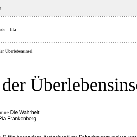
e
nde
fifa
er Überlebensinsel
 der Überlebensins
umne
Die Wahrheit
Pia Frankenberg