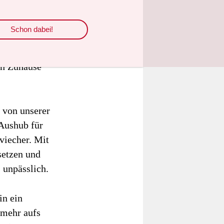
reinwohner
Schon dabei!
 der hatte
rand, in
in Zuhause
 von unserer
Aushub für
viecher. Mit
setzen und
s unpässlich.
in ein
 mehr aufs