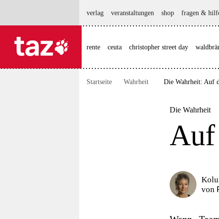
hautnavigation anspringen
hauptinhalt anspringen
footer anspringen
verlag
veranstaltungen
shop
fragen & hilf
rente
ceuta
christopher street day
waldbrä

taz zahl ich
taz zahl ich
Startseite
Wahrheit
Die Wahrheit: Auf d
themen
politik
Die Wahrheit
Auf
öko
gesellschaft
kultur
Kol
von
sport