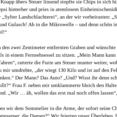
 Knapp übers Steuer linsend stopfte sie Chips in sich hi
Pepsi hinterher und pries in atemlosem Einheimischenid
 „Sylter Landschlachterei“, an der wir vorbeirasten: „
und Gulasch! Ab in die Mikrowelle – und denn schön i
el!“
in den zwei Zentimeter entfernten Graben und wünschte 
 als in einem Fernsehsessel zu sitzen. „Mein Mann kan
 fahren“, ratterte die Furie am Steuer munter weiter, wob
u mir umdrehte, „der wiegt 130 Kilo und ist auf den F
enken.“ Der Mann? Das Auto? „Und? Wisst ihr denn sc
ollt?“ Frau F. neben mir umklammerte bleich den Halte
end. „Wir … äh, wollen das erst mal noch offen lassen“,
len wir dem Sommelier in die Arme, der sofort seine C
ampagner, die Damen?“ Wir feierten unser Überleben, b