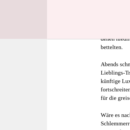
Ich sah unse
ferienwohnu
klärten uns 
Mitleid. Be
denen niedl
bettelten.
Abends schn
Lieblings-T
künftige Lux
fortschreit
für die grei
Wäre es nach
Schlemmerre