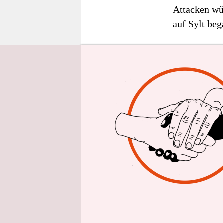
epaper login
Attacken wü
auf Sylt be