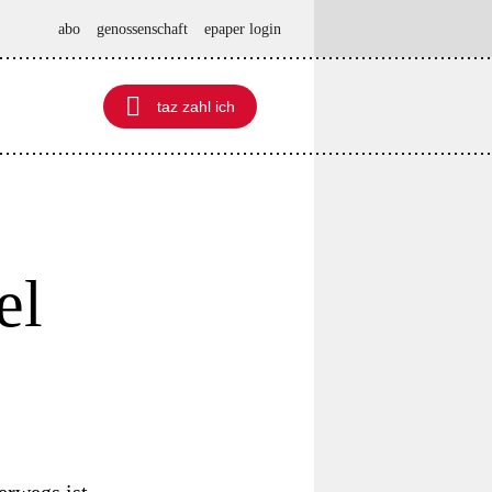
abo
genossenschaft
epaper login

taz zahl ich
taz zahl ich
el