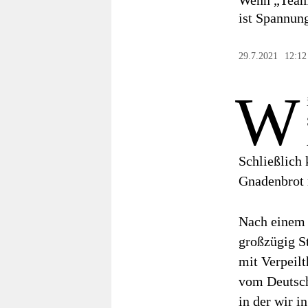
Wenn „Team 
berlin
ist Spannung
nord
29.7.2021
12:12
wahrheit
W
verlag
verlag
veranstaltungen
Schließlich 
shop
Gnadenbrot 
fragen & hilfe
Nach einem 
unterstützen
großzügig St
abo
mit Verpeilt
vom Deutsch
genossenschaft
in der wir 