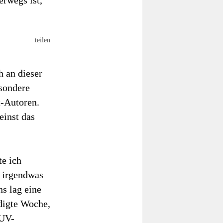
rwegs ist,
teilen
h an dieser
esondere
t-Autoren.
einst das
e ich
h irgendwas
ns lag eine
digte Woche,
SUV-