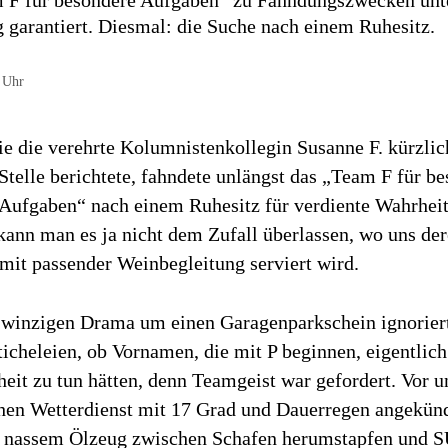
F für besondere Aufgaben“ zu Fahndungszwecken unte
 garantiert. Diesmal: die Suche nach einem Ruhesitz.
 Uhr
ie die verehrte Kolumnistenkollegin Susanne F. kürzlic
Stelle berichtete, fahndete unlängst das „Team F für b
Aufgaben“ nach einem Ruhesitz für verdiente Wahrhei
kann man es ja nicht dem Zufall überlassen, wo uns der
mit passender Weinbegleitung serviert wird.
winzigen Drama um einen Garagenparkschein ignoriert
icheleien, ob Vornamen, die mit P beginnen, eigentlic
heit zu tun hätten, denn Teamgeist war gefordert. Vor u
en Wetterdienst mit 17 Grad und Dauerregen angekün
in nassem Ölzeug zwischen Schafen herumstapfen und 