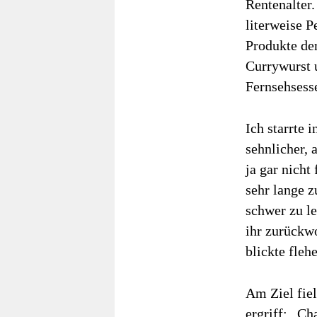
Rentenalter.
literweise 
Produkte der
Currywurst 
Fernsehsess
Ich starrte 
sehnlicher,
ja gar nicht
sehr lange z
schwer zu l
ihr zurückw
blickte fleh
Am Ziel fie
ergriff: „Ch