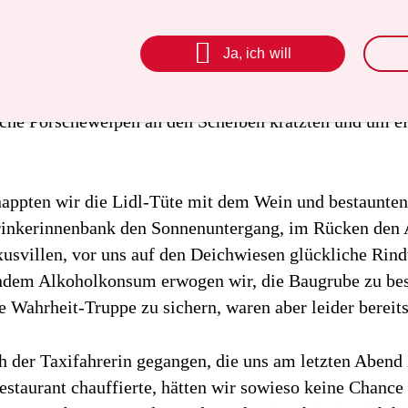
re Abende statt an der Strandbar bei der Paarung
ngstypisch klebriger Memorykarten verrinnen, doch U

Ja, ich will
auf, für „die Insel“ gelte der dänische Wetterdienst, und
i blauem Himmel bestaunten wir Glasvitrinen am Dünen
iche Porschewelpen an den Scheiben kratzten und um e
appten wir die Lidl-Tüte mit dem Wein und bestaunten
rinkerinnenbank den Sonnenuntergang, im Rücken den 
usvillen, vor uns auf den Deichwiesen glückliche Rind
endem Alkoholkonsum erwogen wir, die Baugrube zu be
se Wahrheit-Truppe zu sichern, waren aber leider bereit
 der Taxifahrerin gegangen, die uns am letzten Abend 
staurant chauffierte, hätten wir sowieso keine Chance