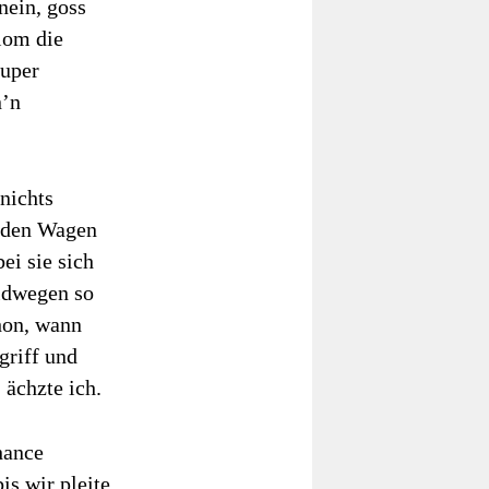
nein, goss
iom die
Super
n’n
nichts
n den Wagen
ei sie sich
eldwegen so
hon, wann
griff und
 ächzte ich.
hance
is wir pleite