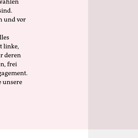
wahlen
sind.
h und vor
lles
 linke,
ür deren
n, frei
ngagement.
e unsere