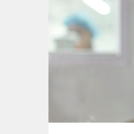
berlin
nord
wahrheit
verlag
verlag
veranstaltungen
shop
fragen & hilfe
unterstützen
abo
genossenschaft