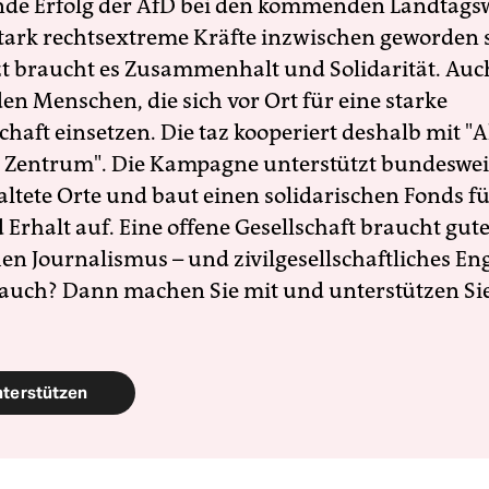
nde Erfolg der AfD bei den kommenden Landtags
 stark rechtsextreme Kräfte inzwischen geworden 
zt braucht es Zusammenhalt und Solidarität. Auc
en Menschen, die sich vor Ort für eine starke
schaft einsetzen. Die taz kooperiert deshalb mit "A
 Zentrum". Die Kampagne unterstützt bundesweit
altete Orte und baut einen solidarischen Fonds f
Erhalt auf. Eine offene Gesellschaft braucht gute
en Journalismus – und zivilgesellschaftliches E
 auch? Dann machen Sie mit und unterstützen Si
nterstützen