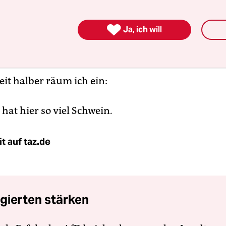
as große Liebesglück

Ja, ich will
 Ortsteil Wiedenbrück.
it halber räum ich ein:
 hat hier so viel Schwein.
t auf taz.de
gierten stärken