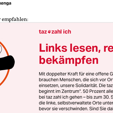
ckenga
ir empfahlen:
taz
zahl ich

 nach Ostwestfalen!
Links lesen, r
ll auf Risiko
bekämpfen
e bei Gütersloh.
Mit doppelter Kraft für eine offene G
brauchen Menschen, die sich vor O
einsetzen, unsere Solidarität. Die ta
und Weder
beginnt im Zentrum“. 50 Prozent a
bei taz zahl ich gehen – bis zum 30
ompt nach Rheda
die linke, selbstverwaltete Orte unte
bevor sie verschwinden. Sind Sie da