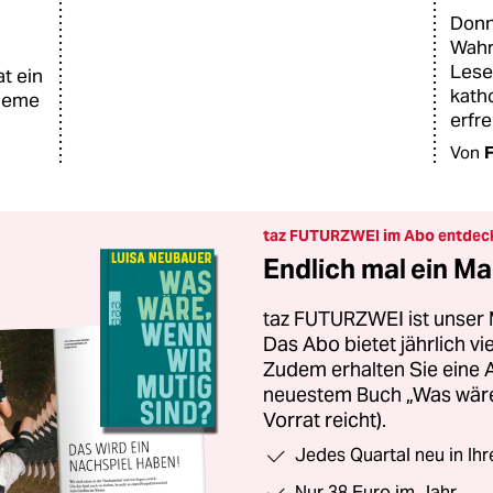
Donn
Wahrh
Lese
t ein
kath
bleme
erfr
Von
F
taz FUTURZWEI im Abo entdec
Endlich mal ein Ma
taz FUTURZWEI ist unser 
Das Abo bietet jährlich v
Zudem erhalten Sie eine
neuestem Buch „Was wäre,
Vorrat reicht).
Jedes Quartal neu in Ih
Nur 38 Euro im Jahr