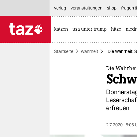
hautnavigation anspringen
hauptinhalt anspringen
footer anspringen
verlag
veranstaltungen
shop
fragen &
katzen
usa unter trump
hitze
nied

taz zahl ich
taz zahl ich
Startseite
Wahrheit
Die Wahrheit: 
themen
politik
Die Wahrhei
Schw
öko
Donnerstag 
gesellschaft
Leserschaf
erfreuen.
kultur
sport
2.7.2020
8:05 