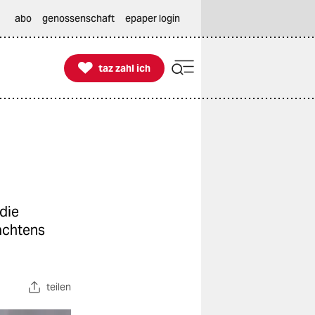
abo
genossenschaft
epaper login

taz zahl ich
taz zahl ich
die
achtens
teilen