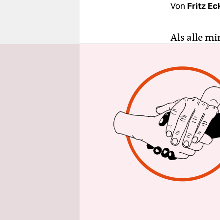
epaper login
Von
Fritz E
Als alle m
Zieh nicht
Ging ich vo
und siedelt
Ohne Ent 
zog ich pr