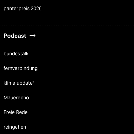
panterpreis 2026
Podcast
bundestalk
fernverbindung
klima update°
Mauerecho
Freie Rede
reingehen