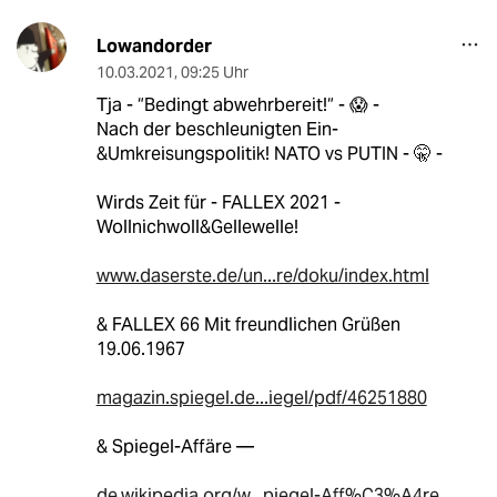
Lowandorder
10.03.2021
,
09:25 Uhr
Tja - “Bedingt abwehrbereit!“ - 😱 -
Nach der beschleunigten Ein-
&Umkreisungspolitik! NATO vs PUTIN - 🤫 -
Wirds Zeit für - FALLEX 2021 -
Wollnichwoll&Gellewelle!
www.daserste.de/un...re/doku/index.html
& FALLEX 66 Mit freundlichen Grüßen
19.06.1967
magazin.spiegel.de...iegel/pdf/46251880
& Spiegel-Affäre —
de.wikipedia.org/w...piegel-Aff%C3%A4re