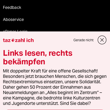
Feedback
Aboservice
ePaper Login
taz
zahl ich
Gerade nicht

Downloads für Abonnierende
Links lesen, rechts
bekämpfen
© 2026 taz Verlags und Vertriebs GmbH
Mit doppelter Kraft für eine offene Gesellschaft!
Alle Rechte vorbehalten. Bei rechtlichen Fragen oder für Genehmigungen
wenden Sie sich bitte an
lizenzen@taz.de
Besonders jetzt brauchen Menschen, die sich gegen
Rechtsextremismus einsetzen, unsere Solidarität.
Daher gehen 50 Prozent der Einnahmen aus
Feedback
Redaktionsstatut
Kommune-Richtlinien
KI-
Neuanmeldungen an „Alles beginnt im Zentrum“ –
eine Kampagne, die bedrohte linke Kulturzentren
Leitlinie
Informant
Datenschutz
Impressum
AGB
und Jugendorte unterstützt. Sind Sie dabei?