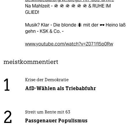
Na Mahlzeit - 🪖 🪖 🪖 🪖 🪖 🪖 & RUHE IM
GLIED!
Musik? Klar - Die blonde 🐜 mit der 🕶 Heino laß
gehn - KSK & Co. -
www.youtube.com/watch?v=Z071fl5p0Rw
meistkommentiert
1
Krise der Demokratie
AfD-Wählen als Triebabfuhr
2
Streit um Rente mit 63
Passgenauer Populismus