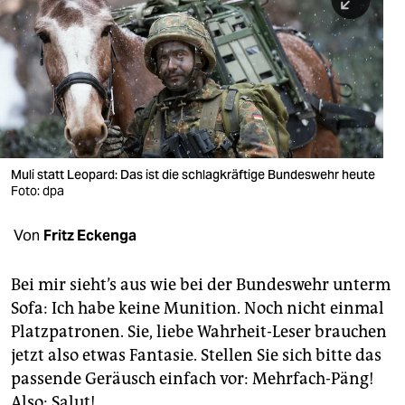
berlin
nord
wahrheit
verlag
verlag
Muli statt Leopard: Das ist die schlagkräftige Bundeswehr heute
Foto: dpa
veranstaltungen
shop
Von
Fritz Eckenga
fragen & hilfe
Bei mir sieht’s aus wie bei der Bundeswehr unterm
unterstützen
Sofa: Ich habe keine Munition. Noch nicht einmal
Platzpatronen. Sie, liebe Wahrheit-Leser brauchen
abo
jetzt also etwas Fantasie. Stellen Sie sich bitte das
genossenschaft
passende Geräusch einfach vor: Mehrfach-Päng!
Also: Salut!