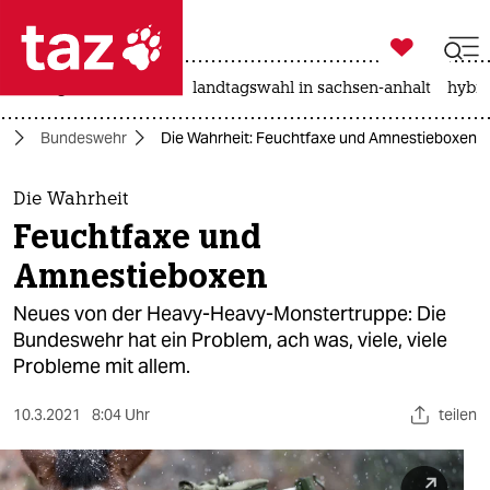

taz zahl ich
niedrigwasser
rente
landtagswahl in sachsen-anhalt
hybri

taz zahl ich
t
Bundeswehr
Die Wahrheit: Feuchtfaxe und Amnestieboxen
taz zahl ich
themen
Die Wahrheit
Feuchtfaxe und
politik
Amnestieboxen
öko
Neues von der Heavy-Heavy-Monstertruppe: Die
Bundeswehr hat ein Problem, ach was, viele, viele
gesellschaft
Probleme mit allem.
kultur
10.3.2021
8:04 Uhr
teilen
sport