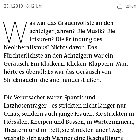
berlin
23.1.2019
8:12 Uhr
teilen
nord
W
as war das Grauenvollste an den
wahrheit
achtziger Jahren? Die Musik? Die
Frisuren? Die Erfindung des
verlag
Neoliberalismus? Nichts davon. Das
verlag
Fürchterlichste an den Achtzigern war ein
Geräusch. Ein Klackern. Klicken. Klappern. Man
veranstaltungen
hörte es überall: Es war das Geräusch von
shop
Stricknadeln, die aneinanderstießen.
fragen & hilfe
Die Verursacher waren Spontis und
unterstützen
Latzhosenträger – es strickten nicht länger nur
Omas, sondern auch junge Frauen. Sie strickten in
abo
Hörsälen, Kneipen und Bussen, in Wartezimmern,
genossenschaft
Theatern und im Bett, sie strickten unentwegt,
weshalb sich auch Männer eine Beschäftigung