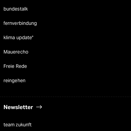
bundestalk
fernverbindung
klima update°
Mauerecho
Freie Rede
reingehen
Newsletter
team zukunft