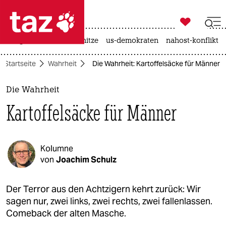

taz zahl ich
krieg in der ukraine
hitze
us-demokraten
nahost-konflikt

taz zahl ich
Startseite
Wahrheit
Die Wahrheit: Kartoffelsäcke für Männer
taz zahl ich
themen
Die Wahrheit
Kartoffelsäcke für Männer
politik
öko
Kolumne
gesellschaft
von
Joachim Schulz
kultur
Der Terror aus den Achtzigern kehrt zurück: Wir
sagen nur, zwei links, zwei rechts, zwei fallenlassen.
sport
Comeback der alten Masche.