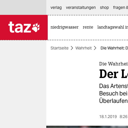
hautnavigation anspringen
hauptinhalt anspringen
footer anspringen
verlag
veranstaltungen
shop
fragen &
niedrigwasser
rente
landtagswahl i

taz zahl ich
taz zahl ich
Startseite
Wahrheit
Die Wahrheit: D
themen
politik
Die Wahrhei
Der L
öko
Das Artenst
gesellschaft
Besuch bei 
Überlaufen 
kultur
sport
18.1.2019
8:26