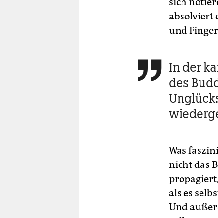
sich notier
absolviert
und Finger
In der k

des Budd
Unglück
wiederg
Was faszin
nicht das B
propagiert
als es sel
Und außerd