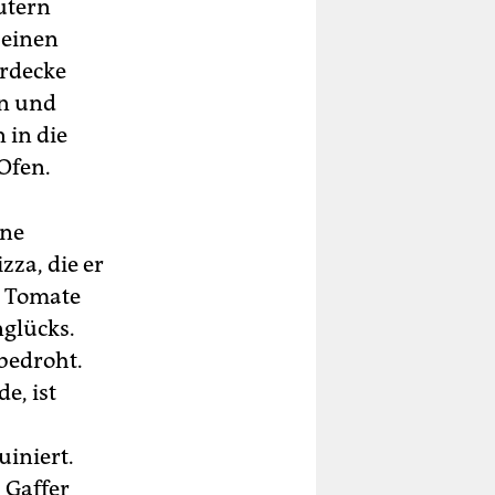
utern
 einen
rdecke
rn und
 in die
Ofen.
ine
zza, die er
h Tomate
nglücks.
 bedroht.
e, ist
iniert.
 Gaffer