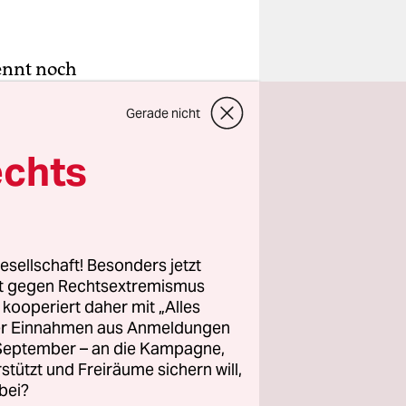
ennt noch
inken? Wer
Gerade nicht
die
oht: Wo
echts
d
 man sie
eit
chweinigel
esellschaft! Besonders jetzt
rt gegen Rechtsextremismus
z kooperiert daher mit „Alles
ller Einnahmen aus Anmeldungen
ungen
. September – an die Kampagne,
ichtfertige
rstützt und Freiräume sichern will,
d
bei?