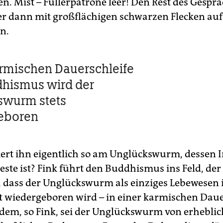
en. Mist – Füllerpatrone leer! Den Rest des Gespr
 er dann mit großflächigen schwarzen Flecken a
n.
armischen Dauerschleife
hismus wird der
swurm stets
eboren
iert ihn eigentlich so am Unglückswurm, dessen 
este ist? Fink führt den Buddhismus ins Feld, der
, dass der Unglückswurm als einziges Lebewesen
bst wiedergeboren wird – in einer karmischen Daue
em, so Fink, sei der Unglückswurm von erheblic