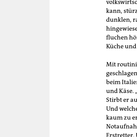
volkswirts
kann, stürz
dunklen, 
hingewiese
fluchen hör
Küche und 
Mit routini
geschlagene
beim Italie
und Käse. 
Stirbt er a
Und welche
kaum zu er
Notaufnahm
Erstretter,