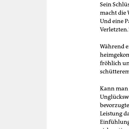
Sein Schlüs
macht die 
Und eine P
Verletzten.
Während er 
heimgekomm
fröhlich u
schüttere
Kann man d
Unglückswu
bevorzugte 
Leistung da
Einfühlung