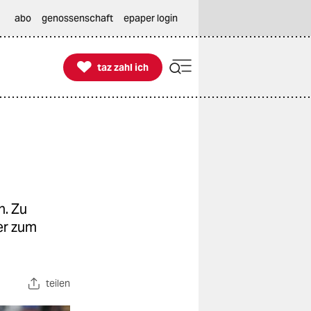
abo
genossenschaft
epaper login

taz zahl ich
taz zahl ich
n. Zu
er zum
teilen