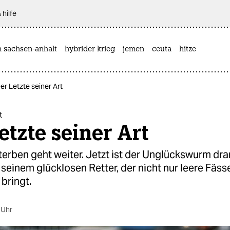
 hilfe
n sachsen-anhalt
hybrider krieg
jemen
ceuta
hitze
er Letzte seiner Art
t
etzte seiner Art
erben geht weiter. Jetzt ist der Unglückswurm dra
seinem glücklosen Retter, der nicht nur leere Fäss
bringt.
 Uhr