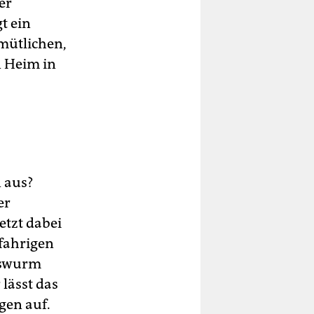
er
t ein
mütlichen,
n Heim in
 aus?
er
etzt dabei
fahrigen
kswurm
 lässt das
gen auf.