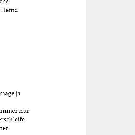
ächs
uf Hemd
Image ja
 immer nur
rschleife.
her