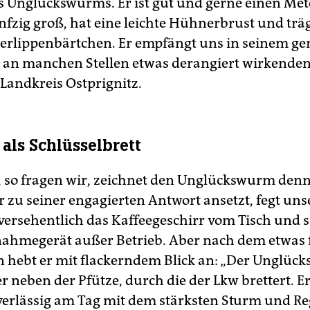
s Unglückswurms. Er ist gut und gerne einen Met
fzig groß, hat eine leichte Hühnerbrust und träg
rlippenbärtchen. Er empfängt uns in seinem ge
an manchen Stellen etwas derangiert wirkende
Landkreis Ostprignitz.
 als Schlüsselbrett
 so fragen wir, zeichnet den Unglückswurm denn
 zu seiner engagierten Antwort ansetzt, fegt uns
versehentlich das Kaffeegeschirr vom Tisch und s
ahmegerät außer Betrieb. Aber nach dem etwas 
hebt er mit flackerndem Blick an: „Der Unglüc
 neben der Pfütze, durch die der Lkw brettert. Er
verlässig am Tag mit dem stärksten Sturm und Re