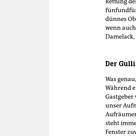
Rettung de
fünfundfün
dünnes Obe
wenn auch 
Damelack, 
Der Gulli
Was genau,
Während er
Gastgeber 
unser Aufn
Aufräumen 
steht immer
Fenster zu