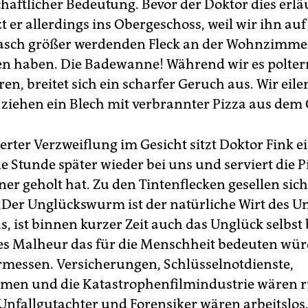
chaftlicher Bedeutung. Bevor der Doktor dies erlä
t er allerdings ins Obergeschoss, weil wir ihn auf
rasch größer werdenden Fleck an der Wohnzimme
n haben. Die Badewanne! Während wir es polte
en, breitet sich ein scharfer Geruch aus. Wir eilen
ziehen ein Blech mit verbrannter Pizza aus dem 
erter Verzweiflung im Gesicht sitzt Doktor Fink e
 Stunde später wieder bei uns und serviert die Pi
ner geholt hat. Zu den Tintenflecken gesellen sic
„Der Unglückswurm ist der natürliche Wirt des U
us, ist binnen kurzer Zeit auch das Unglück selbst
s Malheur das für die Menschheit bedeuten würd
messen. Versicherungen, Schlüsselnotdienste,
en und die Katastrophenfilmindustrie wären ru
 Unfallgutachter und Forensiker wären arbeitslos.