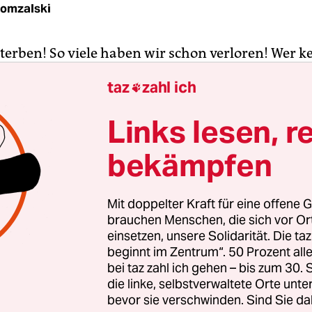
Domzalski
terben! So viele haben wir schon verloren! Wer k
tochsen und seinen Gegenspieler, den Schmutzf
taz
zahl ich

noch auf über das Riesenross, den Frechdachs und 
? Und so viele weitere sind vom Aussterben bedr
Links lesen, r
rtylöwen noch umschwärmt von Hupfdohlen un
bekämpfen
n? Was ist mit dem Bücherwurm? Und kaum hat
ämpft sich der Lustmolch ans Tageslicht und schr
„Me Too!“ Wobei er den Schmusekater und den S
Mit doppelter Kraft für eine offene G
tau hat.
brauchen Menschen, die sich vor O
einsetzen, unsere Solidarität. Die ta
beginnt im Zentrum“. 50 Prozent a
 geht es wirklich ans Eingemachte. Neueren Zähl
bei taz zahl ich gehen – bis zum 30
t nun auch der Unglückswurm bedroht. Und nur le
die linke, selbstverwaltete Orte unte
und naive Hänse im Glück können diesen Umstan
bevor sie verschwinden. Sind Sie da