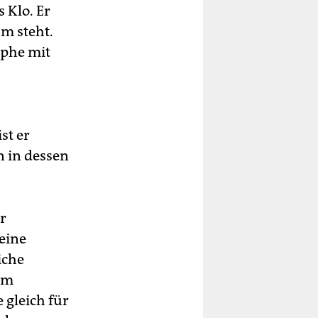
 Klo. Er
hm steht.
ophe mit
st er
 in dessen
r
eine
iche
rem
gleich für