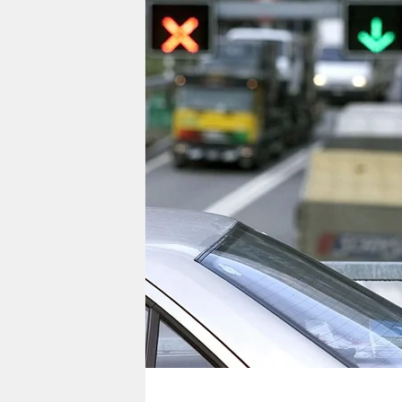
berlin
nord
wahrheit
verlag
verlag
veranstaltungen
shop
fragen & hilfe
unterstützen
abo
genossenschaft