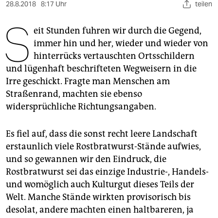
berlin
28.8.2018
8:17 Uhr
teilen
S
nord
eit Stunden fuhren wir durch die Gegend,
immer hin und her, wieder und wieder von
wahrheit
hinterrücks vertauschten Ortsschildern
verlag
und lügenhaft beschrifteten Wegweisern in die
Irre geschickt. Fragte man Menschen am
verlag
Straßenrand, machten sie ebenso
veranstaltungen
widersprüchliche Richtungsangaben.
shop
Es fiel auf, dass die sonst recht leere Landschaft
fragen & hilfe
erstaunlich viele Rostbratwurst-Stände aufwies,
und so gewannen wir den Eindruck, die
unterstützen
Rostbratwurst sei das einzige Industrie-, Handels-
abo
und womöglich auch Kulturgut dieses Teils der
Welt. Manche Stände wirkten provisorisch bis
genossenschaft
desolat, andere machten einen haltbareren, ja