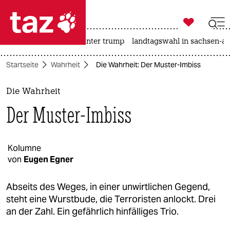

taz zahl ich
nahost-konflikt
usa unter trump
landtagswahl in sachsen-an

taz zahl ich
Startseite
Wahrheit
Die Wahrheit: Der Muster-Imbiss
taz zahl ich
themen
Die Wahrheit
Der Muster-Imbiss
politik
öko
Kolumne
von
Eugen Egner
gesellschaft
kultur
Abseits des Weges, in einer unwirtlichen Gegend,
steht eine Wurstbude, die Terroristen anlockt. Drei
sport
an der Zahl. Ein gefährlich hinfälliges Trio.