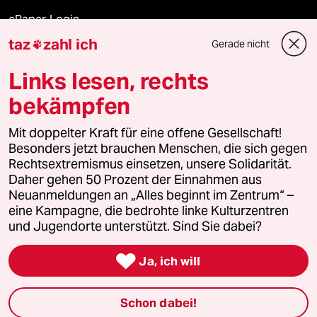
ePaper Login
taz
zahl ich
Gerade nicht

Downloads für Abonnierende
Links lesen, rechts
bekämpfen
© 2026 taz Verlags und Vertriebs GmbH
Mit doppelter Kraft für eine offene Gesellschaft!
Alle Rechte vorbehalten. Bei rechtlichen Fragen oder für Genehmigungen
wenden Sie sich bitte an
lizenzen@taz.de
Besonders jetzt brauchen Menschen, die sich gegen
Rechtsextremismus einsetzen, unsere Solidarität.
Daher gehen 50 Prozent der Einnahmen aus
Feedback
Redaktionsstatut
Kommune-Richtlinien
KI-
Neuanmeldungen an „Alles beginnt im Zentrum“ –
eine Kampagne, die bedrohte linke Kulturzentren
Leitlinie
Informant
Datenschutz
Impressum
AGB
und Jugendorte unterstützt. Sind Sie dabei?
Seitenwende
Einwilligungen widerrufen (Ads)

Ja, ich will
Schon dabei!