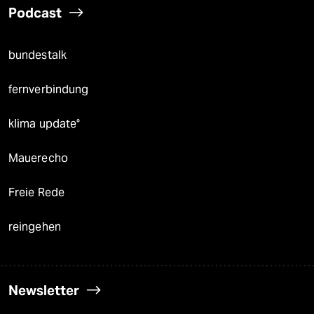
Podcast
bundestalk
fernverbindung
klima update°
Mauerecho
Freie Rede
reingehen
Newsletter