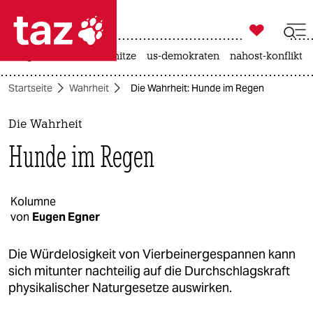

taz zahl ich
krieg in der ukraine
hitze
us-demokraten
nahost-konflikt

taz zahl ich
Startseite
Wahrheit
Die Wahrheit: Hunde im Regen
taz zahl ich
themen
Die Wahrheit
Hunde im Regen
politik
öko
Kolumne
von
Eugen Egner
gesellschaft
kultur
Die Würdelosigkeit von Vierbeinergespannen kann
sich mitunter nachteilig auf die Durchschlagskraft
sport
physikalischer Naturgesetze auswirken.