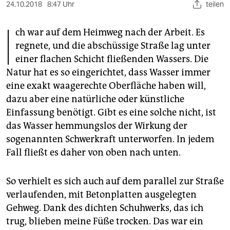
berlin
24.10.2018
8:47 Uhr
teilen
I
nord
ch war auf dem Heimweg nach der Arbeit. Es
regnete, und die abschüssige Straße lag unter
wahrheit
einer flachen Schicht fließenden Wassers. Die
verlag
Natur hat es so eingerichtet, dass Wasser immer
eine exakt waagerechte Oberfläche haben will,
verlag
dazu aber eine natürliche oder künstliche
veranstaltungen
Einfassung benötigt. Gibt es eine solche nicht, ist
das Wasser hemmungslos der Wirkung der
shop
sogenannten Schwerkraft unterworfen. In jedem
fragen & hilfe
Fall fließt es daher von oben nach unten.
unterstützen
So verhielt es sich auch auf dem parallel zur Straße
abo
verlaufenden, mit Betonplatten ausgelegten
Gehweg. Dank des dichten Schuhwerks, das ich
genossenschaft
trug, blieben meine Füße trocken. Das war ein