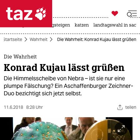

taz zahl ich
iran-krieg
hitze
bergsteigen
katzen
landtagswahl in sach

taz zahl ich
Startseite
Wahrheit
Die Wahrheit: Konrad Kujau lässt grüßen
taz zahl ich
themen
Die Wahrheit
Konrad Kujau lässt grüßen
politik
Die Himmelsscheibe von Nebra – ist sie nur eine
öko
plumpe Fälschung? Ein Aschaffenburger Zeichner-
Duo bezichtigt sich jetzt selbst.
gesellschaft
11.6.2018
8:28 Uhr
teilen
kultur
sport