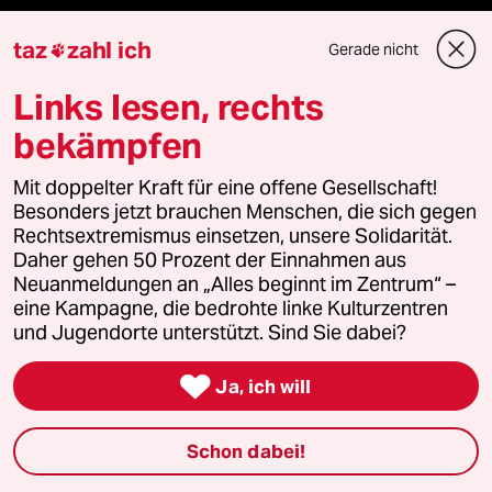
Shop
taz
zahl ich
Gerade nicht

Anzeigen
Links lesen, rechts
bekämpfen
Fragen & Hilfe
Mit doppelter Kraft für eine offene Gesellschaft!
Besonders jetzt brauchen Menschen, die sich gegen
Rechtsextremismus einsetzen, unsere Solidarität.
Feedback
Daher gehen 50 Prozent der Einnahmen aus
Neuanmeldungen an „Alles beginnt im Zentrum“ –
Aboservice
eine Kampagne, die bedrohte linke Kulturzentren
und Jugendorte unterstützt. Sind Sie dabei?
ePaper Login

Ja, ich will
Downloads für Abonnierende
Schon dabei!