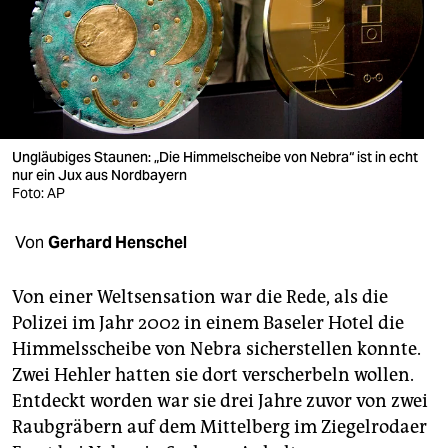
berlin
nord
wahrheit
verlag
Ungläubiges Staunen: „Die Himmelscheibe von Nebra“ ist in echt
verlag
nur ein Jux aus Nordbayern
Foto: AP
veranstaltungen
Von
Gerhard Henschel
shop
fragen & hilfe
Von einer Weltsensation war die Rede, als die
Polizei im Jahr 2002 in einem Baseler Hotel die
unterstützen
Himmelsscheibe von Nebra sicherstellen konnte.
abo
Zwei Hehler hatten sie dort verscherbeln wollen.
Entdeckt worden war sie drei Jahre zuvor von zwei
genossenschaft
Raubgräbern auf dem Mittelberg im Ziegelrodaer